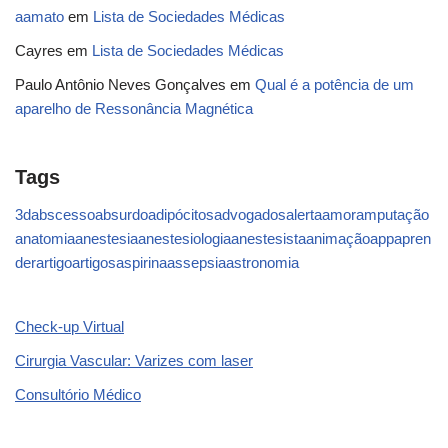
aamato
em
Lista de Sociedades Médicas
Cayres
em
Lista de Sociedades Médicas
Paulo Antônio Neves Gonçalves
em
Qual é a potência de um
aparelho de Ressonância Magnética
Tags
3d
abscesso
absurdo
adipócitos
advogados
alerta
amor
amputação
anatomia
anestesia
anestesiologia
anestesista
animação
app
apren
der
artigo
artigos
aspirina
assepsia
astronomia
Check-up Virtual
Cirurgia Vascular: Varizes com laser
Consultório Médico