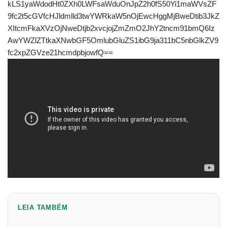
kLS1yaWdodHt0ZXh0LWFsaWduOnJpZ2h0fS50Yi1maWVsZF
9fc2t5cGVfcHJldmlld3twYWRkaW5nOjEwcHggMjBweDtib3JkZ
XItcmFkaXVzOjNweDtjb2xvcjojZmZmO2JhY2tncm91bmQ6Iz
AwYWZlZTtkaXNwbGF5OmlubGluZS1ibG9ja311bC5nbGlkZV9
fc2xpZGVze21hcmdpbjowfQ==
LEIA TAMBÉM