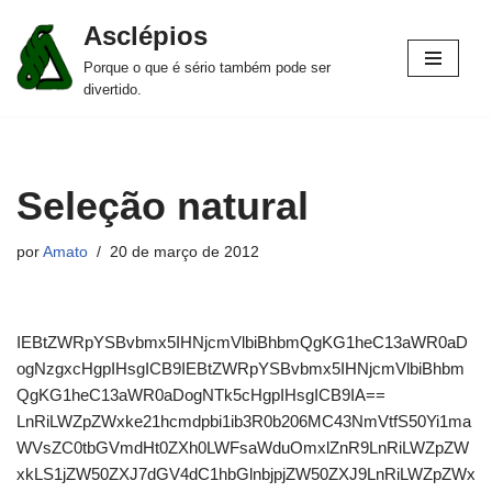
Asclépios
Pular
Porque o que é sério também pode ser
para
divertido.
o
conteúdo
Seleção natural
por
Amato
20 de março de 2012
IEBtZWRpYSBvbmx5IHNjcmVlbiBhbmQgKG1heC13aWR0aD
ogNzgxcHgpIHsgICB9IEBtZWRpYSBvbmx5IHNjcmVlbiBhbm
QgKG1heC13aWR0aDogNTk5cHgpIHsgICB9IA==
LnRiLWZpZWxke21hcmdpbi1ib3R0b206MC43NmVtfS50Yi1ma
WVsZC0tbGVmdHt0ZXh0LWFsaWduOmxlZnR9LnRiLWZpZW
xkLS1jZW50ZXJ7dGV4dC1hbGlnbjpjZW50ZXJ9LnRiLWZpZWx