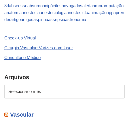
3d
abscesso
absurdo
adipócitos
advogados
alerta
amor
amputação
anatomia
anestesia
anestesiologia
anestesista
animação
app
apren
der
artigo
artigos
aspirina
assepsia
astronomia
Check-up Virtual
Cirurgia Vascular: Varizes com laser
Consultório Médico
Arquivos
Vascular