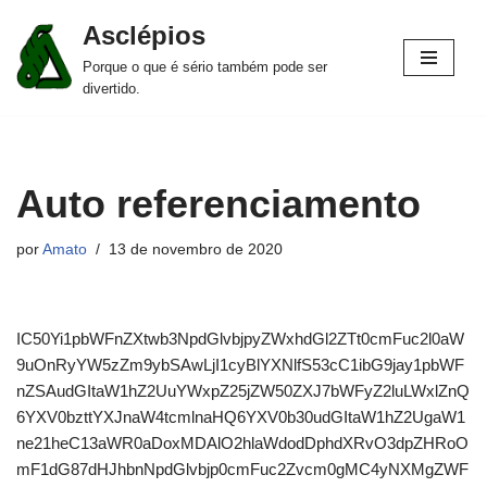
Asclépios
Pular
Porque o que é sério também pode ser
para
divertido.
o
conteúdo
Auto referenciamento
por
Amato
13 de novembro de 2020
IC50Yi1pbWFnZXtwb3NpdGlvbjpyZWxhdGl2ZTt0cmFuc2l0aW
9uOnRyYW5zZm9ybSAwLjI1cyBlYXNlfS53cC1ibG9jay1pbWF
nZSAudGItaW1hZ2UuYWxpZ25jZW50ZXJ7bWFyZ2luLWxlZnQ
6YXV0bzttYXJnaW4tcmlnaHQ6YXV0b30udGItaW1hZ2UgaW1
ne21heC13aWR0aDoxMDAlO2hlaWdodDphdXRvO3dpZHRoO
mF1dG87dHJhbnNpdGlvbjp0cmFuc2Zvcm0gMC4yNXMgZWF