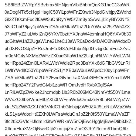
SB9IEBtZWRpYSBvbmx5IHNjcmVlbiBhbmQgKG1heC13aWR
0aDogNTk5cHgpIHsgIC50Yi1pbWFnZXtwb3NpdGlvbjpyZWxhd
Gl2ZTt0cmFuc2l0aW9uOnRyYW5zZm9ybSAwLjI1cyBlYXNlfS
53cC1ibG9jay1pbWFnZSAudGItaW1hZ2UuYWxpZ25jZW50ZX
J7bWFyZ2luLWxlZnQ6YXV0bzttYXJnaW4tcmlnaHQ6YXV0b30
udGItaW1hZ2UgaW1ne21heC13aWR0aDoxMDAlO2hlaWdodD
phdXRvO3dpZHRoOmF1dG87dHJhbnNpdGlvbjp0cmFuc2Zvc
m0gMC4yNXMgZWFzZX0udGItaW1hZ2UgLnRiLWltYWdlLWN
hcHRpb24tZml0LXRvLWltYWdle2Rpc3BsYXk6dGFibGV9LnRi
LWltYWdlIC50Yi1pbWFnZS1jYXB0aW9uLWZpdC10by1pbWFn
ZSAudGItaW1hZ2UtY2FwdGlvbntkaXNwbGF5OnRhYmxlLWN
hcHRpb247Y2FwdGlvbi1zaWRlOmJvdHRvbX0gfSA=
LnRiLWZpZWxke21hcmdpbi1ib3R0b206MC43NmVtfS50Yi1ma
WVsZC0tbGVmdHt0ZXh0LWFsaWduOmxlZnR9LnRiLWZpZW
xkLS1jZW50ZXJ7dGV4dC1hbGlnbjpjZW50ZXJ9LnRiLWZpZWx
kLS1yaWdodHt0ZXh0LWFsaWduOnJpZ2h0fS50Yi1maWVsZF
9fc2t5cGVfcHJldmlld3twYWRkaW5nOjEwcHggMjBweDtib3JkZ
XItcmFkaXVzOjNweDtjb2xvcjojZmZmO2JhY2tncm91bmQ6Iz
AwYWZlZTtkaXNwbGF5OmlubGluZS1ibG9ja311bC5nbGlkZV9