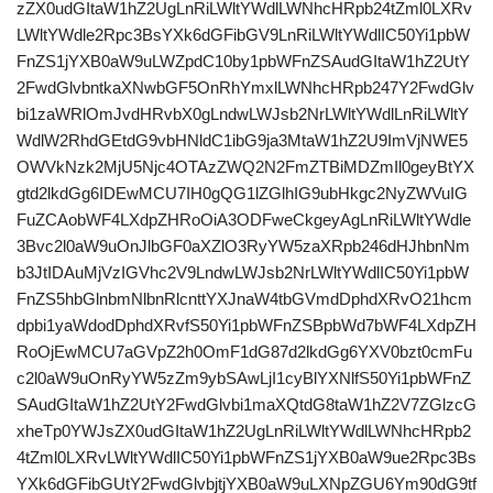
zZX0udGItaW1hZ2UgLnRiLWltYWdlLWNhcHRpb24tZml0LXRv
LWltYWdle2Rpc3BsYXk6dGFibGV9LnRiLWltYWdlIC50Yi1pbW
FnZS1jYXB0aW9uLWZpdC10by1pbWFnZSAudGItaW1hZ2UtY
2FwdGlvbntkaXNwbGF5OnRhYmxlLWNhcHRpb247Y2FwdGlv
bi1zaWRlOmJvdHRvbX0gLndwLWJsb2NrLWltYWdlLnRiLWltY
WdlW2RhdGEtdG9vbHNldC1ibG9ja3MtaW1hZ2U9ImVjNWE5
OWVkNzk2MjU5Njc4OTAzZWQ2N2FmZTBiMDZmIl0geyBtYX
gtd2lkdGg6IDEwMCU7IH0gQG1lZGlhIG9ubHkgc2NyZWVuIG
FuZCAobWF4LXdpZHRoOiA3ODFweCkgeyAgLnRiLWltYWdle
3Bvc2l0aW9uOnJlbGF0aXZlO3RyYW5zaXRpb246dHJhbnNm
b3JtIDAuMjVzIGVhc2V9LndwLWJsb2NrLWltYWdlIC50Yi1pbW
FnZS5hbGlnbmNlbnRlcnttYXJnaW4tbGVmdDphdXRvO21hcm
dpbi1yaWdodDphdXRvfS50Yi1pbWFnZSBpbWd7bWF4LXdpZH
RoOjEwMCU7aGVpZ2h0OmF1dG87d2lkdGg6YXV0bzt0cmFu
c2l0aW9uOnRyYW5zZm9ybSAwLjI1cyBlYXNlfS50Yi1pbWFnZ
SAudGItaW1hZ2UtY2FwdGlvbi1maXQtdG8taW1hZ2V7ZGlzcG
xheTp0YWJsZX0udGItaW1hZ2UgLnRiLWltYWdlLWNhcHRpb2
4tZml0LXRvLWltYWdlIC50Yi1pbWFnZS1jYXB0aW9ue2Rpc3Bs
YXk6dGFibGUtY2FwdGlvbjtjYXB0aW9uLXNpZGU6Ym90dG9tf