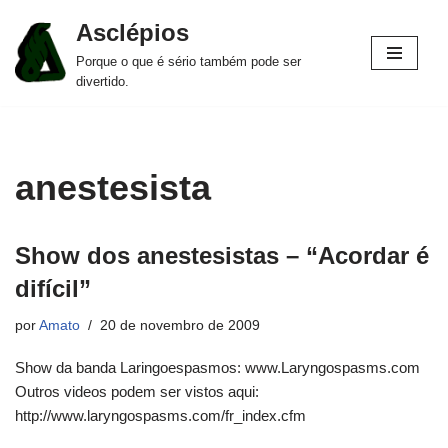
Asclépios
Pular
Porque o que é sério também pode ser
para
divertido.
o
conteúdo
anestesista
Show dos anestesistas – “Acordar é
difícil”
por
Amato
20 de novembro de 2009
Show da banda Laringoespasmos: www.Laryngospasms.com
Outros videos podem ser vistos aqui:
http://www.laryngospasms.com/fr_index.cfm