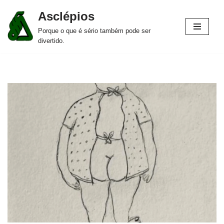
Asclépios
Pular
Porque o que é sério também pode ser
para
divertido.
o
conteúdo