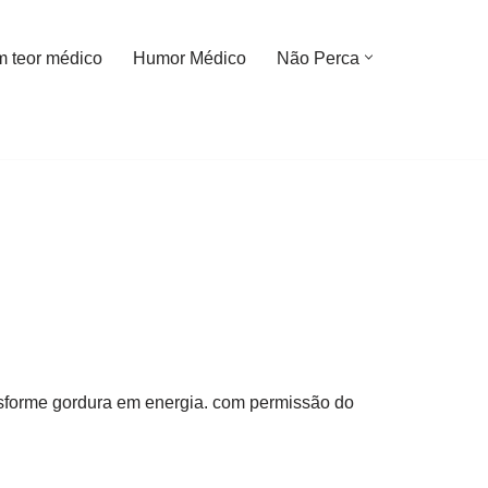
m teor médico
Humor Médico
Não Perca
ansforme gordura em energia. com permissão do