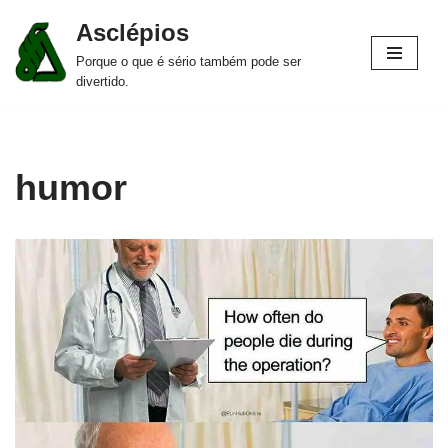
Asclépios
Pular
Porque o que é sério também pode ser
para
divertido.
o
conteúdo
humor