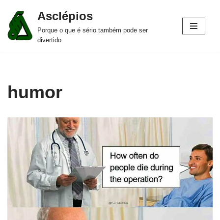
Asclépios
Pular
Porque o que é sério também pode ser
para
divertido.
o
conteúdo
humor