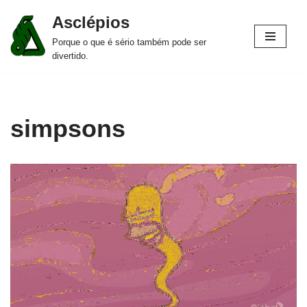
Asclépios
Pular
Porque o que é sério também pode ser
para
divertido.
o
conteúdo
simpsons