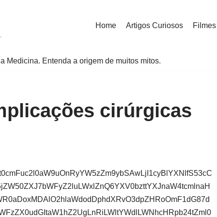
Home
Artigos Curiosos
Filmes
.
a Medicina. Entenda a origem de muitos mitos.
plicações cirúrgicas
Tt0cmFuc2l0aW9uOnRyYW5zZm9ybSAwLjI1cyBlYXNlfS53cC
jZW50ZXJ7bWFyZ2luLWxlZnQ6YXV0bzttYXJnaW4tcmlnaH
WR0aDoxMDAlO2hlaWdodDphdXRvO3dpZHRoOmF1dG87d
WFzZX0udGItaW1hZ2UgLnRiLWltYWdlLWNhcHRpb24tZml0