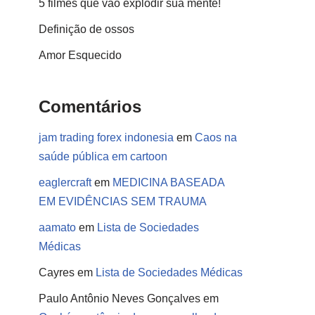
5 filmes que vão explodir sua mente!
Definição de ossos
Amor Esquecido
Comentários
jam trading forex indonesia
em
Caos na
saúde pública em cartoon
eaglercraft
em
MEDICINA BASEADA
EM EVIDÊNCIAS SEM TRAUMA
aamato
em
Lista de Sociedades
Médicas
Cayres
em
Lista de Sociedades Médicas
Paulo Antônio Neves Gonçalves
em