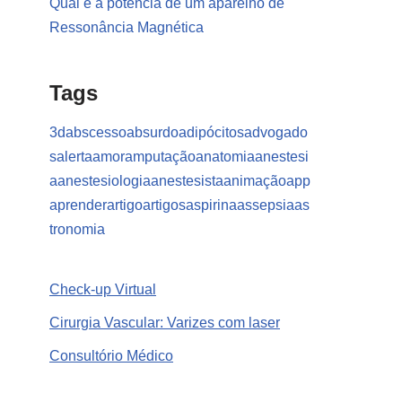
Qual é a potência de um aparelho de
Ressonância Magnética
Tags
3d
abscesso
absurdo
adipócitos
advogado
s
alerta
amor
amputação
anatomia
anestesi
a
anestesiologia
anestesista
animação
app
aprender
artigo
artigos
aspirina
assepsia
as
tronomia
Check-up Virtual
Cirurgia Vascular: Varizes com laser
Consultório Médico