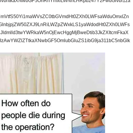
lvbntkaXNwbGF5OnRhYmxlLWNhcHRpb247Y2FwdGlvbi1za
NmVtfS50Yi1maWVsZC0tbGVmdHt0ZXh0LWFsaWduOmxlZn
lnbjpjZW50ZXJ9LnRiLWZpZWxkLS1yaWdodHt0ZXh0LWFs
Jldmlld3twYWRkaW5nOjEwcHggMjBweDtib3JkZXItcmFkaX
6IzAwYWZlZTtkaXNwbGF5OmlubGluZS1ibG9ja311bC5nbGlk