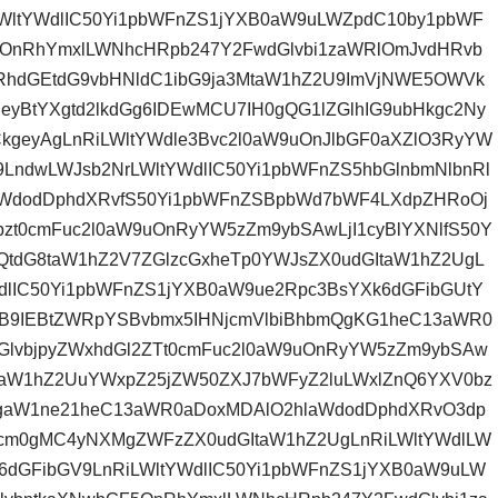
LWltYWdlIC50Yi1pbWFnZS1jYXB0aW9uLWZpdC10by1pbWF
5OnRhYmxlLWNhcHRpb247Y2FwdGlvbi1zaWRlOmJvdHRvb
2RhdGEtdG9vbHNldC1ibG9ja3MtaW1hZ2U9ImVjNWE5OWVk
yBtYXgtd2lkdGg6IDEwMCU7IH0gQG1lZGlhIG9ubHkgc2Ny
geyAgLnRiLWltYWdle3Bvc2l0aW9uOnJlbGF0aXZlO3RyYW
9LndwLWJsb2NrLWltYWdlIC50Yi1pbWFnZS5hbGlnbmNlbnRl
aWdodDphdXRvfS50Yi1pbWFnZSBpbWd7bWF4LXdpZHRoOj
t0cmFuc2l0aW9uOnRyYW5zZm9ybSAwLjI1cyBlYXNlfS50Y
QtdG8taW1hZ2V7ZGlzcGxheTp0YWJsZX0udGItaW1hZ2UgL
dlIC50Yi1pbWFnZS1jYXB0aW9ue2Rpc3BsYXk6dGFibGUtY
SB9IEBtZWRpYSBvbmx5IHNjcmVlbiBhbmQgKG1heC13aWR0
GlvbjpyZWxhdGl2ZTt0cmFuc2l0aW9uOnRyYW5zZm9ybSAw
GItaW1hZ2UuYWxpZ25jZW50ZXJ7bWFyZ2luLWxlZnQ6YXV0bz
UgaW1ne21heC13aWR0aDoxMDAlO2hlaWdodDphdXRvO3dp
cm0gMC4yNXMgZWFzZX0udGItaW1hZ2UgLnRiLWltYWdlLW
6dGFibGV9LnRiLWltYWdlIC50Yi1pbWFnZS1jYXB0aW9uLW