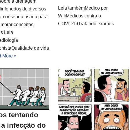
sobre a drenagem
Leia tambémMedico por
e linfonodos de diversos
WifiMédicos contra o
umor sendo usado para
COVID19Tratando exames
embrar conceitos
es Leia
diologia
ionistaQualidade de vida
 More »
os tentando
 a infecção do