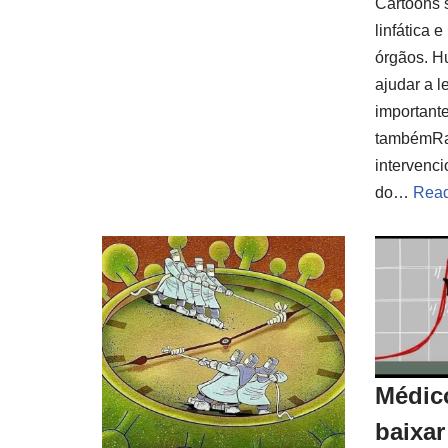
Cartoons 
linfática 
órgãos. H
ajudar a l
important
tambémRa
intervenc
do…
Read
Médic
baixar