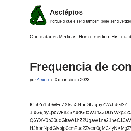
Asclépios
Pular
Porque o que é sério também pode ser divertido
para
o
Curiosidades Médicas. Humor médico. História d
conteúdo
Frequencia de com
por
Amato
3 de maio de 2023
IC50Yi1pbWFnZXtwb3NpdGlvbjpyZWxhdGl2Z
1ibG9jay1pbWFnZSAudGItaW1hZ2UuYWxpZ25
Q6YXV0b30udGItaW1hZ2UgaW1ne21heC13a
HJhbnNpdGlvbjp0cmFuc2Zvcm0gMC4yNXMgZ