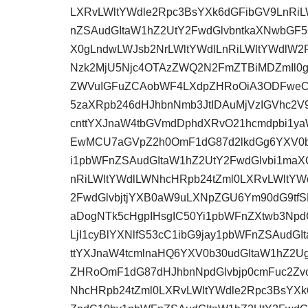
LXRvLWltYWdle2Rpc3BsYXk6dGFibGV9LnRi
nZSAudGItaW1hZ2UtY2FwdGlvbntkaXNwbGF
X0gLndwLWJsb2NrLWltYWdlLnRiLWltYWdlW
Nzk2MjU5Njc4OTAzZWQ2N2FmZTBiMDZmIl0ge
ZWVuIGFuZCAobWF4LXdpZHRoOiA3ODFweCk
5zaXRpb246dHJhbnNmb3JtIDAuMjVzIGVhc2V
cnttYXJnaW4tbGVmdDphdXRvO21hcmdpbi1y
EwMCU7aGVpZ2h0OmF1dG87d2lkdGg6YXV0bz
i1pbWFnZSAudGItaW1hZ2UtY2FwdGlvbi1maX
nRiLWltYWdlLWNhcHRpb24tZml0LXRvLWltYW
2FwdGlvbjtjYXB0aW9uLXNpZGU6Ym90dG9tf
aDogNTk5cHgpIHsgIC50Yi1pbWFnZXtwb3Npd
LjI1cyBlYXNlfS53cC1ibG9jay1pbWFnZSAud
ttYXJnaW4tcmlnaHQ6YXV0b30udGItaW1hZ2
ZHRoOmF1dG87dHJhbnNpdGlvbjp0cmFuc2Zv
NhcHRpb24tZml0LXRvLWltYWdle2Rpc3BsYXk