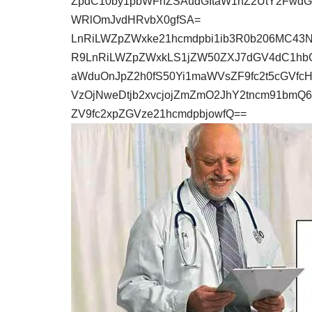
ZpdC10by1pbWFnZSAudGItaW1hZ2UtY2FwdG
WRlOmJvdHRvbX0gfSA=
LnRiLWZpZWxke21hcmdpbi1ib3R0b206MC43
R9LnRiLWZpZWxkLS1jZW50ZXJ7dGV4dC1hbG
aWduOnJpZ2h0fS50Yi1maWVsZF9fc2t5cGVfcH
VzOjNweDtjb2xvcjojZmZmO2JhY2tncm91bmQ
ZV9fc2xpZGVze21hcmdpbjowfQ==