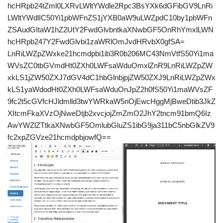
hcHRpb24tZml0LXRvLWltYWdle2Rpc3BsYXk6dGFibGV9LnRi
LWltYWdlIC50Yi1pbWFnZS1jYXB0aW9uLWZpdC10by1pbWFn
ZSAudGItaW1hZ2UtY2FwdGlvbntkaXNwbGF5OnRhYmxlLWN
hcHRpb247Y2FwdGlvbi1zaWRlOmJvdHRvbX0gfSA=
LnRiLWZpZWxke21hcmdpbi1ib3R0b206MC43NmVtfS50Yi1ma
WVsZC0tbGVmdHt0ZXh0LWFsaWduOmxlZnR9LnRiLWZpZW
xkLS1jZW50ZXJ7dGV4dC1hbGlnbjpjZW50ZXJ9LnRiLWZpZWx
kLS1yaWdodHt0ZXh0LWFsaWduOnJpZ2h0fS50Yi1maWVsZF
9fc2t5cGVfcHJldmlld3twYWRkaW5nOjEwcHggMjBweDtib3JkZ
XItcmFkaXVzOjNweDtjb2xvcjojZmZmO2JhY2tncm91bmQ6Iz
AwYWZlZTtkaXNwbGF5OmlubGluZS1ibG9ja311bC5nbGlkZV9
fc2xpZGVze21hcmdpbjowfQ==