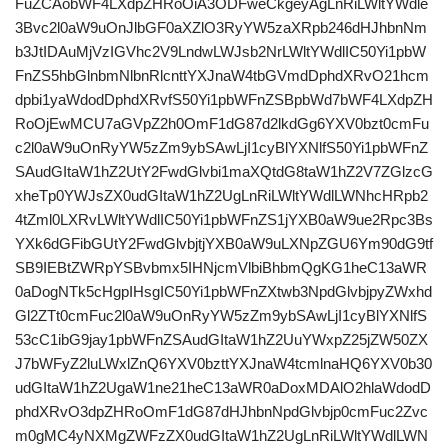
FuZCAobWF4LXdpZHRoOiA3ODFweCkgeyAgLnRiLWltYWdle
3Bvc2l0aW9uOnJlbGF0aXZlO3RyYW5zaXRpb246dHJhbnNm
b3JtIDAuMjVzIGVhc2V9LndwLWJsb2NrLWltYWdlIC50Yi1pbW
FnZS5hbGlnbmNlbnRlcnttYXJnaW4tbGVmdDphdXRvO21hcm
dpbi1yaWdodDphdXRvfS50Yi1pbWFnZSBpbWd7bWF4LXdpZH
RoOjEwMCU7aGVpZ2h0OmF1dG87d2lkdGg6YXV0bzt0cmFu
c2l0aW9uOnRyYW5zZm9ybSAwLjI1cyBlYXNlfS50Yi1pbWFnZ
SAudGItaW1hZ2UtY2FwdGlvbi1maXQtdG8taW1hZ2V7ZGlzcG
xheTp0YWJsZX0udGItaW1hZ2UgLnRiLWltYWdlLWNhcHRpb2
4tZml0LXRvLWltYWdlIC50Yi1pbWFnZS1jYXB0aW9ue2Rpc3Bs
YXk6dGFibGUtY2FwdGlvbjtjYXB0aW9uLXNpZGU6Ym90dG9tf
SB9IEBtZWRpYSBvbmx5IHNjcmVlbiBhbmQgKG1heC13aWR
0aDogNTk5cHgpIHsgIC50Yi1pbWFnZXtwb3NpdGlvbjpyZWxhd
Gl2ZTt0cmFuc2l0aW9uOnRyYW5zZm9ybSAwLjI1cyBlYXNlfS
53cC1ibG9jay1pbWFnZSAudGItaW1hZ2UuYWxpZ25jZW50ZX
J7bWFyZ2luLWxlZnQ6YXV0bzttYXJnaW4tcmlnaHQ6YXV0b30
udGItaW1hZ2UgaW1ne21heC13aWR0aDoxMDAlO2hlaWdodD
phdXRvO3dpZHRoOmF1dG87dHJhbnNpdGlvbjp0cmFuc2Zvc
m0gMC4yNXMgZWFzZX0udGItaW1hZ2UgLnRiLWltYWdlLWN