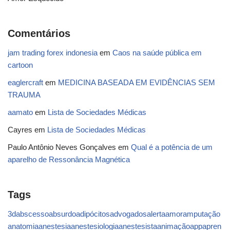
Comentários
jam trading forex indonesia
em
Caos na saúde pública em
cartoon
eaglercraft
em
MEDICINA BASEADA EM EVIDÊNCIAS SEM
TRAUMA
aamato
em
Lista de Sociedades Médicas
Cayres
em
Lista de Sociedades Médicas
Paulo Antônio Neves Gonçalves
em
Qual é a potência de um
aparelho de Ressonância Magnética
Tags
3d
abscesso
absurdo
adipócitos
advogados
alerta
amor
amputação
anatomia
anestesia
anestesiologia
anestesista
animação
app
apren