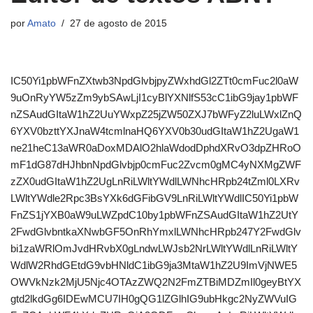
por
Amato
27 de agosto de 2015
IC50Yi1pbWFnZXtwb3NpdGlvbjpyZWxhdGl2ZTt0cmFuc2l0aW
9uOnRyYW5zZm9ybSAwLjI1cyBlYXNlfS53cC1ibG9jay1pbWF
nZSAudGItaW1hZ2UuYWxpZ25jZW50ZXJ7bWFyZ2luLWxlZnQ
6YXV0bzttYXJnaW4tcmlnaHQ6YXV0b30udGItaW1hZ2UgaW1
ne21heC13aWR0aDoxMDAlO2hlaWdodDphdXRvO3dpZHRoO
mF1dG87dHJhbnNpdGlvbjp0cmFuc2Zvcm0gMC4yNXMgZWF
zZX0udGItaW1hZ2UgLnRiLWltYWdlLWNhcHRpb24tZml0LXRv
LWltYWdle2Rpc3BsYXk6dGFibGV9LnRiLWltYWdlIC50Yi1pbW
FnZS1jYXB0aW9uLWZpdC10by1pbWFnZSAudGItaW1hZ2UtY
2FwdGlvbntkaXNwbGF5OnRhYmxlLWNhcHRpb247Y2FwdGlv
bi1zaWRlOmJvdHRvbX0gLndwLWJsb2NrLWltYWdlLnRiLWltY
WdlW2RhdGEtdG9vbHNldC1ibG9ja3MtaW1hZ2U9ImVjNWE5
OWVkNzk2MjU5Njc4OTAzZWQ2N2FmZTBiMDZmIl0geyBtYX
gtd2lkdGg6IDEwMCU7IH0gQG1lZGlhIG9ubHkgc2NyZWVuIG