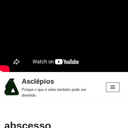
Asclépios
Pular
Porque o que é sério também pode ser
para
divertido.
o
conteúdo
abscesso