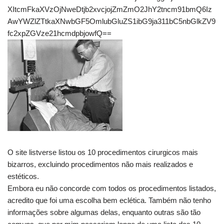
XItcmFkaXVzOjNweDtjb2xvcjojZmZmO2JhY2tncm91bmQ6Iz
AwYWZlZTtkaXNwbGF5OmlubGluZS1ibG9ja311bC5nbGlkZV9
fc2xpZGVze21hcmdpbjowfQ==
O site listverse listou os 10 procedimentos cirurgicos mais
bizarros, excluindo procedimentos não mais realizados e
estéticos.
Embora eu não concorde com todos os procedimentos listados,
acredito que foi uma escolha bem eclética. Também não tenho
informações sobre algumas delas, enquanto outras são tão