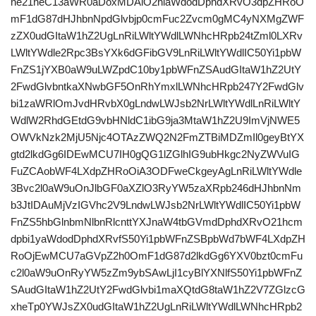
ne21heC13aWR0aDoxMDAlO2hlaWdodDphdXRvO3dpZHRoO
mF1dG87dHJhbnNpdGlvbjp0cmFuc2Zvcm0gMC4yNXMgZWF
zZX0udGItaW1hZ2UgLnRiLWltYWdlLWNhcHRpb24tZml0LXRv
LWltYWdle2Rpc3BsYXk6dGFibGV9LnRiLWltYWdlIC50Yi1pbW
FnZS1jYXB0aW9uLWZpdC10by1pbWFnZSAudGItaW1hZ2UtY
2FwdGlvbntkaXNwbGF5OnRhYmxlLWNhcHRpb247Y2FwdGlv
bi1zaWRlOmJvdHRvbX0gLndwLWJsb2NrLWltYWdlLnRiLWltY
WdlW2RhdGEtdG9vbHNldC1ibG9ja3MtaW1hZ2U9ImVjNWE5
OWVkNzk2MjU5Njc4OTAzZWQ2N2FmZTBiMDZmIl0geyBtYX
gtd2lkdGg6IDEwMCU7IH0gQG1lZGlhIG9ubHkgc2NyZWVuIG
FuZCAobWF4LXdpZHRoOiA3ODFweCkgeyAgLnRiLWltYWdle
3Bvc2l0aW9uOnJlbGF0aXZlO3RyYW5zaXRpb246dHJhbnNm
b3JtIDAuMjVzIGVhc2V9LndwLWJsb2NrLWltYWdlIC50Yi1pbW
FnZS5hbGlnbmNlbnRlcnttYXJnaW4tbGVmdDphdXRvO21hcm
dpbi1yaWdodDphdXRvfS50Yi1pbWFnZSBpbWd7bWF4LXdpZH
RoOjEwMCU7aGVpZ2h0OmF1dG87d2lkdGg6YXV0bzt0cmFu
c2l0aW9uOnRyYW5zZm9ybSAwLjI1cyBlYXNlfS50Yi1pbWFnZ
SAudGItaW1hZ2UtY2FwdGlvbi1maXQtdG8taW1hZ2V7ZGlzcG
xheTp0YWJsZX0udGItaW1hZ2UgLnRiLWltYWdlLWNhcHRpb2