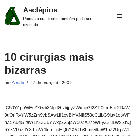
Asclépios
Pular
Porque o que é sério também pode ser
para
divertido.
o
conteúdo
10 cirurgias mais
bizarras
por
Amato
27 de março de 2009
IC50Yi1pbWFnZXtwb3NpdGlvbjpyZWxhdGl2ZTt0cmFuc2l0aW
9uOnRyYW5zZm9ybSAwLjI1cyBlYXNlfS53cC1ibG9jay1pbWF
nZSAudGItaW1hZ2UuYWxpZ25jZW50ZXJ7bWFyZ2luLWxlZnQ
6YXV0bzttYXJnaW4tcmlnaHQ6YXV0b30udGItaW1hZ2UgaW1