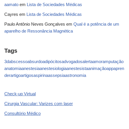
aamato
em
Lista de Sociedades Médicas
Cayres
em
Lista de Sociedades Médicas
Paulo Antônio Neves Gonçalves
em
Qual é a potência de um
aparelho de Ressonância Magnética
Tags
3d
abscesso
absurdo
adipócitos
advogados
alerta
amor
amputação
anatomia
anestesia
anestesiologia
anestesista
animação
app
apren
der
artigo
artigos
aspirina
assepsia
astronomia
Check-up Virtual
Cirurgia Vascular: Varizes com laser
Consultório Médico