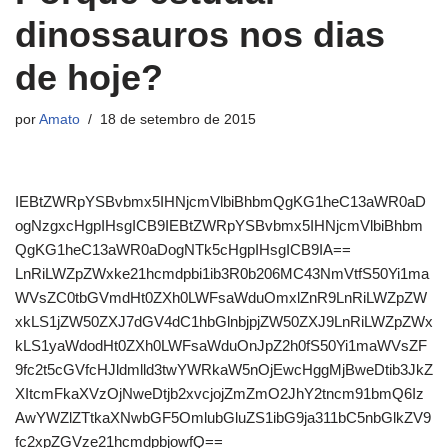
dinossauros nos dias
de hoje?
por
Amato
18 de setembro de 2015
IEBtZWRpYSBvbmx5IHNjcmVlbiBhbmQgKG1heC13aWR0aD
ogNzgxcHgpIHsgICB9IEBtZWRpYSBvbmx5IHNjcmVlbiBhbm
QgKG1heC13aWR0aDogNTk5cHgpIHsgICB9IA==
LnRiLWZpZWxke21hcmdpbi1ib3R0b206MC43NmVtfS50Yi1ma
WVsZC0tbGVmdHt0ZXh0LWFsaWduOmxlZnR9LnRiLWZpZW
xkLS1jZW50ZXJ7dGV4dC1hbGlnbjpjZW50ZXJ9LnRiLWZpZWx
kLS1yaWdodHt0ZXh0LWFsaWduOnJpZ2h0fS50Yi1maWVsZF
9fc2t5cGVfcHJldmlld3twYWRkaW5nOjEwcHggMjBweDtib3JkZ
XItcmFkaXVzOjNweDtjb2xvcjojZmZmO2JhY2tncm91bmQ6Iz
AwYWZlZTtkaXNwbGF5OmlubGluZS1ibG9ja311bC5nbGlkZV9
fc2xpZGVze21hcmdpbjowfQ==