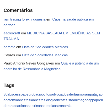
Comentários
jam trading forex indonesia
em
Caos na saúde pública em
cartoon
eaglercraft
em
MEDICINA BASEADA EM EVIDÊNCIAS SEM
TRAUMA
aamato
em
Lista de Sociedades Médicas
Cayres
em
Lista de Sociedades Médicas
Paulo Antônio Neves Gonçalves
em
Qual é a potência de um
aparelho de Ressonância Magnética
Tags
3d
abscesso
absurdo
adipócitos
advogados
alerta
amor
amputação
anatomia
anestesia
anestesiologia
anestesista
animação
app
apren
der
artigo
artigos
aspirina
assepsia
astronomia