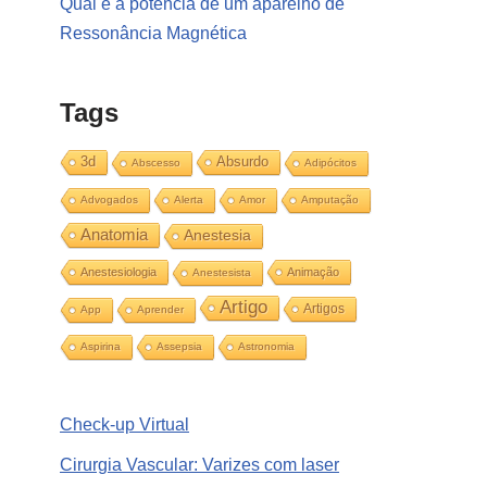
Qual é a potência de um aparelho de
Ressonância Magnética
Tags
3d
Absurdo
Abscesso
Adipócitos
Advogados
Alerta
Amor
Amputação
Anatomia
Anestesia
Anestesiologia
Animação
Anestesista
Artigo
Artigos
App
Aprender
Aspirina
Assepsia
Astronomia
Check-up Virtual
Cirurgia Vascular: Varizes com laser