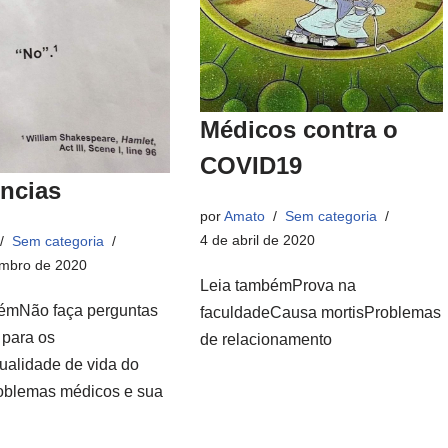
Médicos contra o
COVID19
encias
por
Amato
Sem categoria
4 de abril de 2020
Sem categoria
mbro de 2020
Leia tambémProva na
émNão faça perguntas
faculdadeCausa mortisProblemas
s para os
de relacionamento
alidade de vida do
oblemas médicos e sua