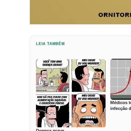
LEIA TAMBÉM
Médicos t
infecção 
Doença grave