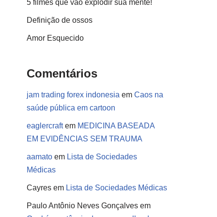
5 filmes que vão explodir sua mente!
Definição de ossos
Amor Esquecido
Comentários
jam trading forex indonesia
em
Caos na
saúde pública em cartoon
eaglercraft
em
MEDICINA BASEADA
EM EVIDÊNCIAS SEM TRAUMA
aamato
em
Lista de Sociedades
Médicas
Cayres
em
Lista de Sociedades Médicas
Paulo Antônio Neves Gonçalves
em