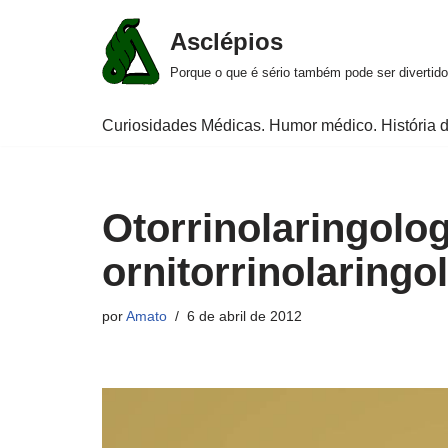
Asclépios
Pular
Porque o que é sério também pode ser divertido
para
o
Curiosidades Médicas. Humor médico. História d
conteúdo
Otorrinolaringolo
ornitorrinolaringo
por
Amato
6 de abril de 2012