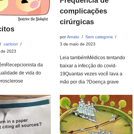
Frequencia de
complicações
cirúrgicas
itos
por
Amato
Sem categoria
3 de maio de 2023
cartoon
 de 2023
Leia tambémMédicos tentando
émRecepcionista da
baixar a infecção do covid-
ualidade de vida do
19Quantas vezes você lava a
rosclerose
mão por dia ?Doença grave