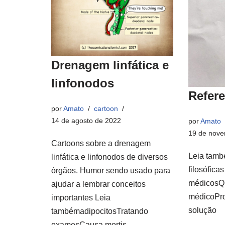
Drenagem linfática e
linfonodos
Refer
por
Amato
cartoon
14 de agosto de 2022
por
Amato
19 de nove
Cartoons sobre a drenagem
Leia tamb
linfática e linfonodos de diversos
filosófica
órgãos. Humor sendo usado para
médicosQu
ajudar a lembrar conceitos
médicoPr
importantes Leia
solução
tambémadipocitosTratando
examesCausa mortis