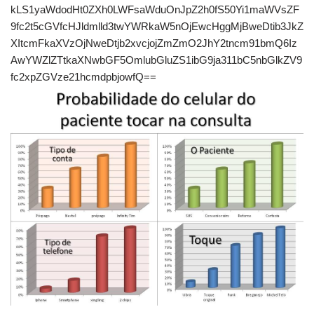
kLS1yaWdodHt0ZXh0LWFsaWduOnJpZ2h0fS50Yi1maWVsZF
9fc2t5cGVfcHJldmlld3twYWRkaW5nOjEwcHggMjBweDtib3JkZ
XItcmFkaXVzOjNweDtjb2xvcjojZmZmO2JhY2tncm91bmQ6Iz
AwYWZlZTtkaXNwbGF5OmlubGluZS1ibG9ja311bC5nbGlkZV9
fc2xpZGVze21hcmdpbjowfQ==