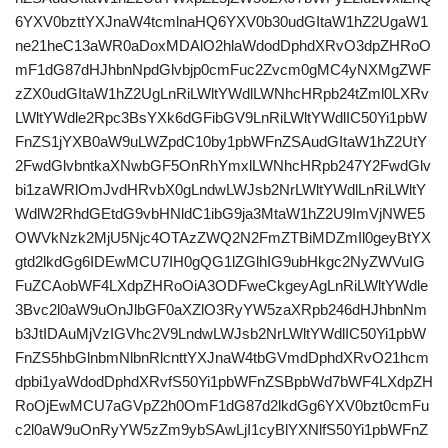
6YXV0bzttYXJnaW4tcmlnaHQ6YXV0b30udGItaW1hZ2UgaW1
ne21heC13aWR0aDoxMDAlO2hlaWdodDphdXRvO3dpZHRoO
mF1dG87dHJhbnNpdGlvbjp0cmFuc2Zvcm0gMC4yNXMgZWF
zZX0udGItaW1hZ2UgLnRiLWltYWdlLWNhcHRpb24tZml0LXRv
LWltYWdle2Rpc3BsYXk6dGFibGV9LnRiLWltYWdlIC50Yi1pbW
FnZS1jYXB0aW9uLWZpdC10by1pbWFnZSAudGItaW1hZ2UtY
2FwdGlvbntkaXNwbGF5OnRhYmxlLWNhcHRpb247Y2FwdGlv
bi1zaWRlOmJvdHRvbX0gLndwLWJsb2NrLWltYWdlLnRiLWltY
WdlW2RhdGEtdG9vbHNldC1ibG9ja3MtaW1hZ2U9ImVjNWE5
OWVkNzk2MjU5Njc4OTAzZWQ2N2FmZTBiMDZmIl0geyBtYX
gtd2lkdGg6IDEwMCU7IH0gQG1lZGlhIG9ubHkgc2NyZWVuIG
FuZCAobWF4LXdpZHRoOiA3ODFweCkgeyAgLnRiLWltYWdle
3Bvc2l0aW9uOnJlbGF0aXZlO3RyYW5zaXRpb246dHJhbnNm
b3JtIDAuMjVzIGVhc2V9LndwLWJsb2NrLWltYWdlIC50Yi1pbW
FnZS5hbGlnbmNlbnRlcnttYXJnaW4tbGVmdDphdXRvO21hcm
dpbi1yaWdodDphdXRvfS50Yi1pbWFnZSBpbWd7bWF4LXdpZH
RoOjEwMCU7aGVpZ2h0OmF1dG87d2lkdGg6YXV0bzt0cmFu
c2l0aW9uOnRyYW5zZm9ybSAwLjI1cyBlYXNlfS50Yi1pbWFnZ