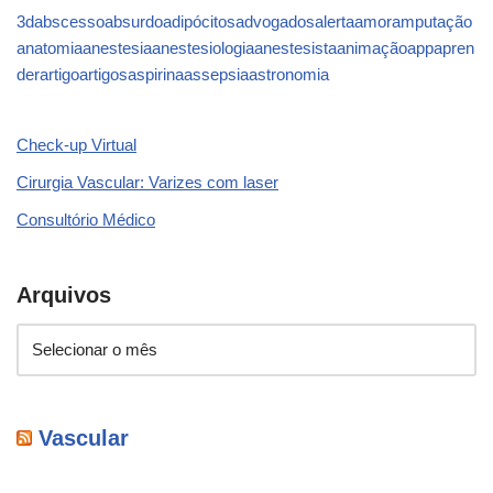
3d
abscesso
absurdo
adipócitos
advogados
alerta
amor
amputação
anatomia
anestesia
anestesiologia
anestesista
animação
app
apren
der
artigo
artigos
aspirina
assepsia
astronomia
Check-up Virtual
Cirurgia Vascular: Varizes com laser
Consultório Médico
Arquivos
Vascular