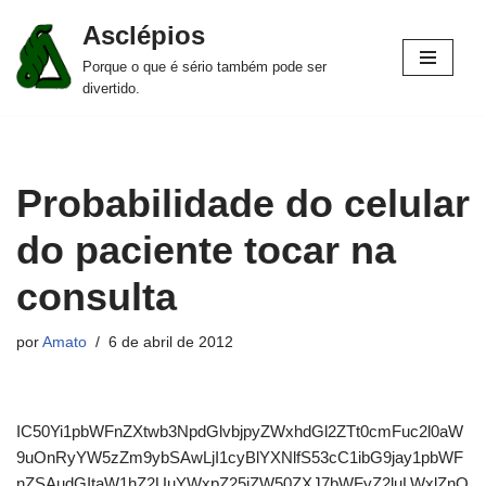
Asclépios
Pular
Porque o que é sério também pode ser
para
divertido.
o
conteúdo
Probabilidade do celular
do paciente tocar na
consulta
por
Amato
6 de abril de 2012
IC50Yi1pbWFnZXtwb3NpdGlvbjpyZWxhdGl2ZTt0cmFuc2l0aW
9uOnRyYW5zZm9ybSAwLjI1cyBlYXNlfS53cC1ibG9jay1pbWF
nZSAudGItaW1hZ2UuYWxpZ25jZW50ZXJ7bWFyZ2luLWxlZnQ