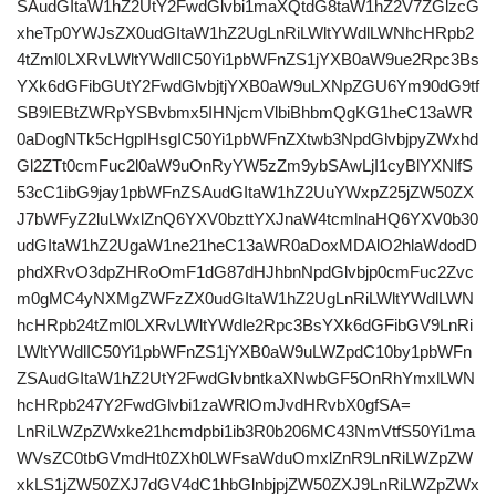
SAudGItaW1hZ2UtY2FwdGlvbi1maXQtdG8taW1hZ2V7ZGlzcG
xheTp0YWJsZX0udGItaW1hZ2UgLnRiLWltYWdlLWNhcHRpb2
4tZml0LXRvLWltYWdlIC50Yi1pbWFnZS1jYXB0aW9ue2Rpc3Bs
YXk6dGFibGUtY2FwdGlvbjtjYXB0aW9uLXNpZGU6Ym90dG9tf
SB9IEBtZWRpYSBvbmx5IHNjcmVlbiBhbmQgKG1heC13aWR
0aDogNTk5cHgpIHsgIC50Yi1pbWFnZXtwb3NpdGlvbjpyZWxhd
Gl2ZTt0cmFuc2l0aW9uOnRyYW5zZm9ybSAwLjI1cyBlYXNlfS
53cC1ibG9jay1pbWFnZSAudGItaW1hZ2UuYWxpZ25jZW50ZX
J7bWFyZ2luLWxlZnQ6YXV0bzttYXJnaW4tcmlnaHQ6YXV0b30
udGItaW1hZ2UgaW1ne21heC13aWR0aDoxMDAlO2hlaWdodD
phdXRvO3dpZHRoOmF1dG87dHJhbnNpdGlvbjp0cmFuc2Zvc
m0gMC4yNXMgZWFzZX0udGItaW1hZ2UgLnRiLWltYWdlLWN
hcHRpb24tZml0LXRvLWltYWdle2Rpc3BsYXk6dGFibGV9LnRi
LWltYWdlIC50Yi1pbWFnZS1jYXB0aW9uLWZpdC10by1pbWFn
ZSAudGItaW1hZ2UtY2FwdGlvbntkaXNwbGF5OnRhYmxlLWN
hcHRpb247Y2FwdGlvbi1zaWRlOmJvdHRvbX0gfSA=
LnRiLWZpZWxke21hcmdpbi1ib3R0b206MC43NmVtfS50Yi1ma
WVsZC0tbGVmdHt0ZXh0LWFsaWduOmxlZnR9LnRiLWZpZW
xkLS1jZW50ZXJ7dGV4dC1hbGlnbjpjZW50ZXJ9LnRiLWZpZWx