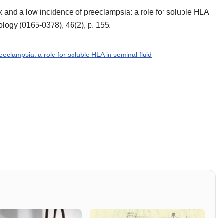
 and a low incidence of preeclampsia: a role for soluble HLA
ology (0165-0378), 46(2), p. 155.
eclampsia: a role for soluble HLA in seminal fluid