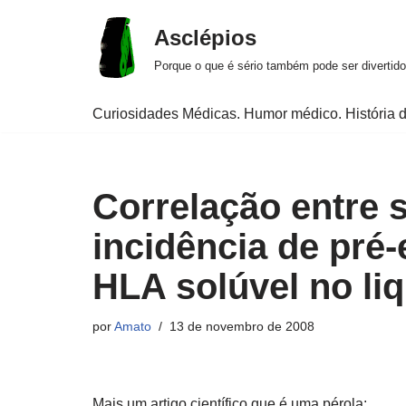
Asclépios
Pular
Porque o que é sério também pode ser divertido
para
o
Curiosidades Médicas. Humor médico. História d
conteúdo
Correlação entre s
incidência de pré
HLA solúvel no li
por
Amato
13 de novembro de 2008
Mais um artigo científico que é uma pérola: