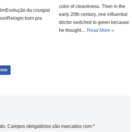
color of cleanliness. Then in the
émEvolução da cirurgiaI
early 20th century, one influential
eonRelogio bom pra
doctor switched to green because
he thought…
Read More »
OGIA
do.
Campos obrigatórios são marcados com
*