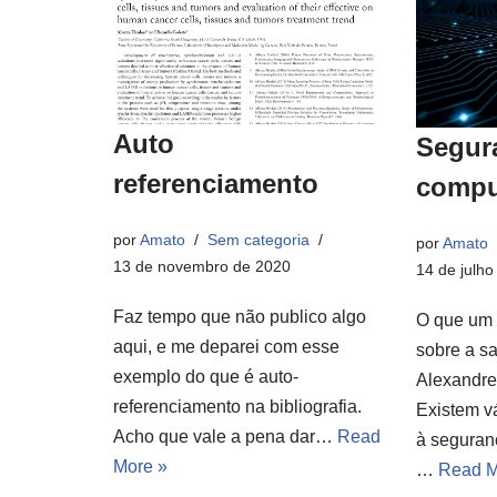
Auto
Segur
referenciamento
compu
por
Amato
Sem categoria
por
Amato
13 de novembro de 2020
14 de julho
Faz tempo que não publico algo
O que um 
aqui, e me deparei com esse
sobre a s
exemplo do que é auto-
Alexandr
referenciamento na bibliografia.
Existem v
Acho que vale a pena dar…
Read
à seguran
More »
…
Read M