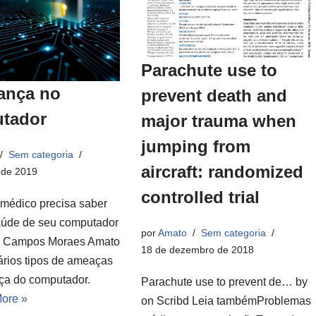
Parachute use to
ança no
prevent death and
tador
major trauma when
jumping from
Sem categoria
aircraft: randomized
 de 2019
controlled trial
médico precisa saber
aúde de seu computador
por
Amato
Sem categoria
e Campos Moraes Amato
18 de dezembro de 2018
ários tipos de ameaças
ça do computador.
Parachute use to prevent de… by
ore »
on Scribd Leia tambémProblemas