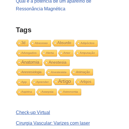
Qual é a potência de um aparelho de
Ressonância Magnética
Tags
3d
Absurdo
Abscesso
Adipócitos
Advogados
Alerta
Amor
Amputação
Anatomia
Anestesia
Anestesiologia
Animação
Anestesista
Artigo
Artigos
App
Aprender
Aspirina
Assepsia
Astronomia
Check-up Virtual
Cirurgia Vascular: Varizes com laser