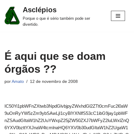
Asclépios
Pular
Porque o que é sério também pode ser
para
divertido.
o
conteúdo
É aqui que se doam
órgãos ??
por
Amato
12 de novembro de 2008
IC50Yi1pbWFnZXtwb3NpdGlvbjpyZWxhdGl2ZTt0cmFuc2l0aW
9uOnRyYW5zZm9ybSAwLjI1cyBlYXNlfS53cC1ibG9jay1pbWF
nZSAudGItaW1hZ2UuYWxpZ25jZW50ZXJ7bWFyZ2luLWxlZnQ
6YXV0bzttYXJnaW4tcmlnaHQ6YXV0b30udGItaW1hZ2UgaW1