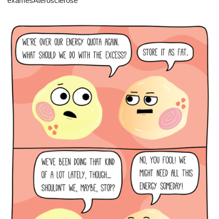
examesAterosclerose