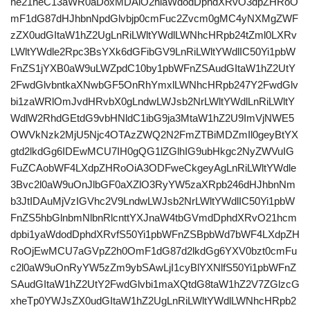
ne21heC13aWR0aDoxMDAlO2hlaWdodDphdXRvO3dpZHRoO
mF1dG87dHJhbnNpdGlvbjp0cmFuc2Zvcm0gMC4yNXMgZWF
zZX0udGItaW1hZ2UgLnRiLWltYWdlLWNhcHRpb24tZml0LXRv
LWltYWdle2Rpc3BsYXk6dGFibGV9LnRiLWltYWdlIC50Yi1pbW
FnZS1jYXB0aW9uLWZpdC10by1pbWFnZSAudGItaW1hZ2UtY
2FwdGlvbntkaXNwbGF5OnRhYmxlLWNhcHRpb247Y2FwdGlv
bi1zaWRlOmJvdHRvbX0gLndwLWJsb2NrLWltYWdlLnRiLWltY
WdlW2RhdGEtdG9vbHNldC1ibG9ja3MtaW1hZ2U9ImVjNWE5
OWVkNzk2MjU5Njc4OTAzZWQ2N2FmZTBiMDZmIl0geyBtYX
gtd2lkdGg6IDEwMCU7IH0gQG1lZGlhIG9ubHkgc2NyZWVuIG
FuZCAobWF4LXdpZHRoOiA3ODFweCkgeyAgLnRiLWltYWdle
3Bvc2l0aW9uOnJlbGF0aXZlO3RyYW5zaXRpb246dHJhbnNm
b3JtIDAuMjVzIGVhc2V9LndwLWJsb2NrLWltYWdlIC50Yi1pbW
FnZS5hbGlnbmNlbnRlcnttYXJnaW4tbGVmdDphdXRvO21hcm
dpbi1yaWdodDphdXRvfS50Yi1pbWFnZSBpbWd7bWF4LXdpZH
RoOjEwMCU7aGVpZ2h0OmF1dG87d2lkdGg6YXV0bzt0cmFu
c2l0aW9uOnRyYW5zZm9ybSAwLjI1cyBlYXNlfS50Yi1pbWFnZ
SAudGItaW1hZ2UtY2FwdGlvbi1maXQtdG8taW1hZ2V7ZGlzcG
xheTp0YWJsZX0udGItaW1hZ2UgLnRiLWltYWdlLWNhcHRpb2