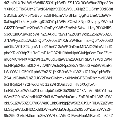
4tZml0LXRvLWltYWdlIC50Yi1pbWFnZS1jYXB0aW9ue2Rpc3Bs
YXk6dGFibGUtY2FwdGlvbjtjYXB0aW9uLXNpZGU6Ym90dG9tf
SB9IEBtZWRpYSBvbmx5IHNjcmVlbiBhbmQgKG1heC13aWR
0aDogNTk5cHgpIHsgIC50Yi1pbWFnZXtwb3NpdGlvbjpyZWxhd
Gl2ZTt0cmFuc2l0aW9uOnRyYW5zZm9ybSAwLjI1cyBlYXNlfS
53cC1ibG9jay1pbWFnZSAudGItaW1hZ2UuYWxpZ25jZW50ZX
J7bWFyZ2luLWxlZnQ6YXV0bzttYXJnaW4tcmlnaHQ6YXV0b30
udGItaW1hZ2UgaW1ne21heC13aWR0aDoxMDAlO2hlaWdodD
phdXRvO3dpZHRoOmF1dG87dHJhbnNpdGlvbjp0cmFuc2Zvc
m0gMC4yNXMgZWFzZX0udGItaW1hZ2UgLnRiLWltYWdlLWN
hcHRpb24tZml0LXRvLWltYWdle2Rpc3BsYXk6dGFibGV9LnRi
LWltYWdlIC50Yi1pbWFnZS1jYXB0aW9uLWZpdC10by1pbWFn
ZSAudGItaW1hZ2UtY2FwdGlvbntkaXNwbGF5OnRhYmxlLWN
hcHRpb247Y2FwdGlvbi1zaWRlOmJvdHRvbX0gfSA=
LnRiLWZpZWxke21hcmdpbi1ib3R0b206MC43NmVtfS50Yi1ma
WVsZC0tbGVmdHt0ZXh0LWFsaWduOmxlZnR9LnRiLWZpZW
xkLS1jZW50ZXJ7dGV4dC1hbGlnbjpjZW50ZXJ9LnRiLWZpZWx
kLS1yaWdodHt0ZXh0LWFsaWduOnJpZ2h0fS50Yi1maWVsZF
9fc2t5cGVfcHJldmlld3twYWRkaW5nOjEwcHggMjBweDtib3JkZ