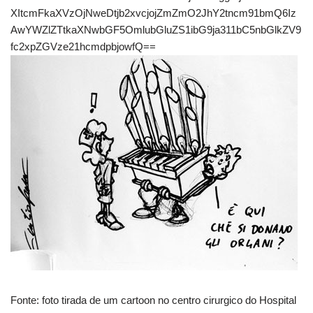
XItcmFkaXVzOjNweDtjb2xvcjojZmZmO2JhY2tncm91bmQ6Iz
AwYWZlZTtkaXNwbGF5OmlubGluZS1ibG9ja311bC5nbGlkZV9
fc2xpZGVze21hcmdpbjowfQ==
Fonte: foto tirada de um cartoon no centro cirurgico do Hospital