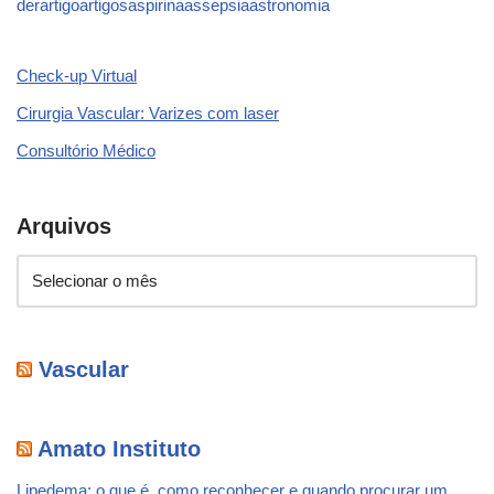
der
artigo
artigos
aspirina
assepsia
astronomia
Check-up Virtual
Cirurgia Vascular: Varizes com laser
Consultório Médico
Arquivos
Vascular
Amato Instituto
Lipedema: o que é, como reconhecer e quando procurar um