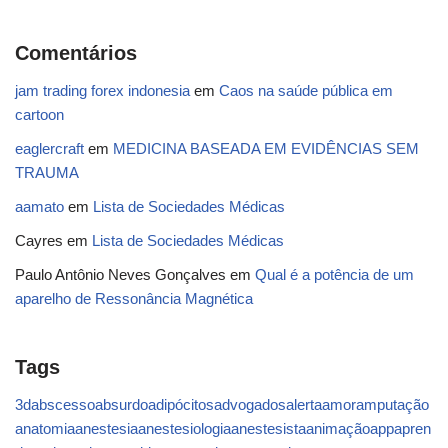
Comentários
jam trading forex indonesia
em
Caos na saúde pública em
cartoon
eaglercraft
em
MEDICINA BASEADA EM EVIDÊNCIAS SEM
TRAUMA
aamato
em
Lista de Sociedades Médicas
Cayres
em
Lista de Sociedades Médicas
Paulo Antônio Neves Gonçalves
em
Qual é a potência de um
aparelho de Ressonância Magnética
Tags
3d
abscesso
absurdo
adipócitos
advogados
alerta
amor
amputação
anatomia
anestesia
anestesiologia
anestesista
animação
app
apren