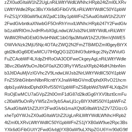
zZX0udGItaW1hZ2UgLnRiLWltYWdlLWNhcHRpb24tZml0LXRv
LWltYWdle2Rpc3BsYXk6dGFibGV9LnRiLWltYWdlIC50Yi1pbW
FnZS1jYXB0aW9uLWZpdC10by1pbWFnZSAudGItaW1hZ2UtY
2FwdGlvbntkaXNwbGF5OnRhYmxlLWNhcHRpb247Y2FwdGlv
bi1zaWRlOmJvdHRvbX0gLndwLWJsb2NrLWltYWdlLnRiLWltY
WdlW2RhdGEtdG9vbHNldC1ibG9ja3MtaW1hZ2U9ImVjNWE5
OWVkNzk2MjU5Njc4OTAzZWQ2N2FmZTBiMDZmIl0geyBtYX
gtd2lkdGg6IDEwMCU7IH0gQG1lZGlhIG9ubHkgc2NyZWVuIG
FuZCAobWF4LXdpZHRoOiA3ODFweCkgeyAgLnRiLWltYWdle
3Bvc2l0aW9uOnJlbGF0aXZlO3RyYW5zaXRpb246dHJhbnNm
b3JtIDAuMjVzIGVhc2V9LndwLWJsb2NrLWltYWdlIC50Yi1pbW
FnZS5hbGlnbmNlbnRlcnttYXJnaW4tbGVmdDphdXRvO21hcm
dpbi1yaWdodDphdXRvfS50Yi1pbWFnZSBpbWd7bWF4LXdpZH
RoOjEwMCU7aGVpZ2h0OmF1dG87d2lkdGg6YXV0bzt0cmFu
c2l0aW9uOnRyYW5zZm9ybSAwLjI1cyBlYXNlfS50Yi1pbWFnZ
SAudGItaW1hZ2UtY2FwdGlvbi1maXQtdG8taW1hZ2V7ZGlzcG
xheTp0YWJsZX0udGItaW1hZ2UgLnRiLWltYWdlLWNhcHRpb2
4tZml0LXRvLWltYWdlIC50Yi1pbWFnZS1jYXB0aW9ue2Rpc3Bs
YXk6dGFibGUtY2FwdGlvbjtjYXB0aW9uLXNpZGU6Ym90dG9tf