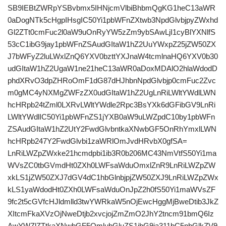
SB9IEBtZWRpYSBvbmx5IHNjcmVlbiBhbmQgKG1heC13aWR
0aDogNTk5cHgpIHsgIC50Yi1pbWFnZXtwb3NpdGlvbjpyZWxhd
Gl2ZTt0cmFuc2l0aW9uOnRyYW5zZm9ybSAwLjI1cyBlYXNlfS
53cC1ibG9jay1pbWFnZSAudGItaW1hZ2UuYWxpZ25jZW50ZX
J7bWFyZ2luLWxlZnQ6YXV0bzttYXJnaW4tcmlnaHQ6YXV0b30
udGItaW1hZ2UgaW1ne21heC13aWR0aDoxMDAlO2hlaWdodD
phdXRvO3dpZHRoOmF1dG87dHJhbnNpdGlvbjp0cmFuc2Zvc
m0gMC4yNXMgZWFzZX0udGItaW1hZ2UgLnRiLWltYWdlLWN
hcHRpb24tZml0LXRvLWltYWdle2Rpc3BsYXk6dGFibGV9LnRi
LWltYWdlIC50Yi1pbWFnZS1jYXB0aW9uLWZpdC10by1pbWFn
ZSAudGItaW1hZ2UtY2FwdGlvbntkaXNwbGF5OnRhYmxlLWN
hcHRpb247Y2FwdGlvbi1zaWRlOmJvdHRvbX0gfSA=
LnRiLWZpZWxke21hcmdpbi1ib3R0b206MC43NmVtfS50Yi1ma
WVsZC0tbGVmdHt0ZXh0LWFsaWduOmxlZnR9LnRiLWZpZW
xkLS1jZW50ZXJ7dGV4dC1hbGlnbjpjZW50ZXJ9LnRiLWZpZWx
kLS1yaWdodHt0ZXh0LWFsaWduOnJpZ2h0fS50Yi1maWVsZF
9fc2t5cGVfcHJldmlld3twYWRkaW5nOjEwcHggMjBweDtib3JkZ
XItcmFkaXVzOjNweDtjb2xvcjojZmZmO2JhY2tncm91bmQ6Iz
AwYWZlZTtkaXNwbGF5OmlubGluZS1ibG9ja311bC5nbGlkZV9