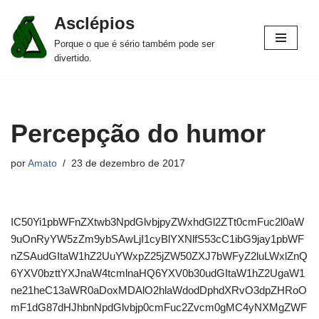
Asclépios
Pular
Porque o que é sério também pode ser
para
divertido.
o
conteúdo
Percepção do humor
por
Amato
23 de dezembro de 2017
IC50Yi1pbWFnZXtwb3NpdGlvbjpyZWxhdGl2ZTt0cmFuc2l0aW
9uOnRyYW5zZm9ybSAwLjI1cyBlYXNlfS53cC1ibG9jay1pbWF
nZSAudGItaW1hZ2UuYWxpZ25jZW50ZXJ7bWFyZ2luLWxlZnQ
6YXV0bzttYXJnaW4tcmlnaHQ6YXV0b30udGItaW1hZ2UgaW1
ne21heC13aWR0aDoxMDAlO2hlaWdodDphdXRvO3dpZHRoO
mF1dG87dHJhbnNpdGlvbjp0cmFuc2Zvcm0gMC4yNXMgZWF