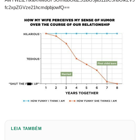
fc2xpZGVze21hcmdpbjowfQ==
LEIA TAMBÉM