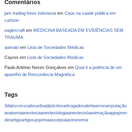
Comentários
jam trading forex indonesia
em
Caos na saúde pública em
cartoon
eaglercraft
em
MEDICINA BASEADA EM EVIDÊNCIAS SEM
TRAUMA
aamato
em
Lista de Sociedades Médicas
Cayres
em
Lista de Sociedades Médicas
Paulo Antônio Neves Gonçalves
em
Qual é a potência de um
aparelho de Ressonância Magnética
Tags
3d
abscesso
absurdo
adipócitos
advogados
alerta
amor
amputação
anatomia
anestesia
anestesiologia
anestesista
animação
app
apren
der
artigo
artigos
aspirina
assepsia
astronomia