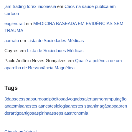
jam trading forex indonesia
em
Caos na saúde pública em
cartoon
eaglercraft
em
MEDICINA BASEADA EM EVIDÊNCIAS SEM
TRAUMA
aamato
em
Lista de Sociedades Médicas
Cayres
em
Lista de Sociedades Médicas
Paulo Antônio Neves Gonçalves
em
Qual é a potência de um
aparelho de Ressonância Magnética
Tags
3d
abscesso
absurdo
adipócitos
advogados
alerta
amor
amputação
anatomia
anestesia
anestesiologia
anestesista
animação
app
apren
der
artigo
artigos
aspirina
assepsia
astronomia
Check-up Virtual