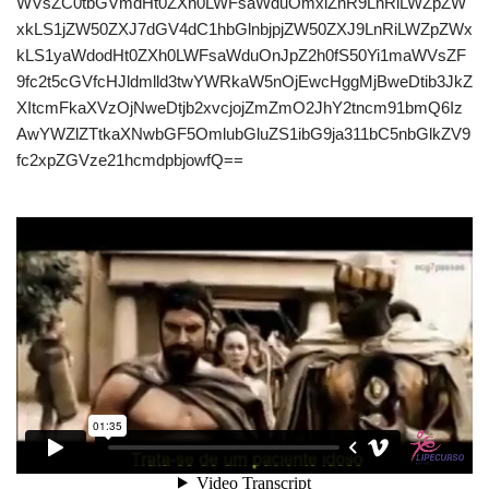
WVsZC0tbGVmdHt0ZXh0LWFsaWduOmxlZnR9LnRiLWZpZW
xkLS1jZW50ZXJ7dGV4dC1hbGlnbjpjZW50ZXJ9LnRiLWZpZWx
kLS1yaWdodHt0ZXh0LWFsaWduOnJpZ2h0fS50Yi1maWVsZF
9fc2t5cGVfcHJldmlld3twYWRkaW5nOjEwcHggMjBweDtib3JkZ
XItcmFkaXVzOjNweDtjb2xvcjojZmZmO2JhY2tncm91bmQ6Iz
AwYWZlZTtkaXNwbGF5OmlubGluZS1ibG9ja311bC5nbGlkZV9
fc2xpZGVze21hcmdpbjowfQ==