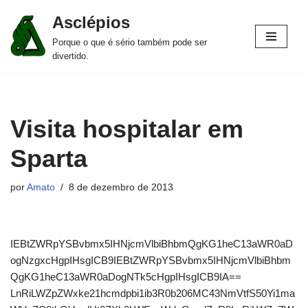
Asclépios
Pular
Porque o que é sério também pode ser
para
divertido.
o
conteúdo
Visita hospitalar em
Sparta
por
Amato
8 de dezembro de 2013
IEBtZWRpYSBvbmx5IHNjcmVlbiBhbmQgKG1heC13aWR0aD
ogNzgxcHgpIHsgICB9IEBtZWRpYSBvbmx5IHNjcmVlbiBhbm
QgKG1heC13aWR0aDogNTk5cHgpIHsgICB9IA==
LnRiLWZpZWxke21hcmdpbi1ib3R0b206MC43NmVtfS50Yi1ma