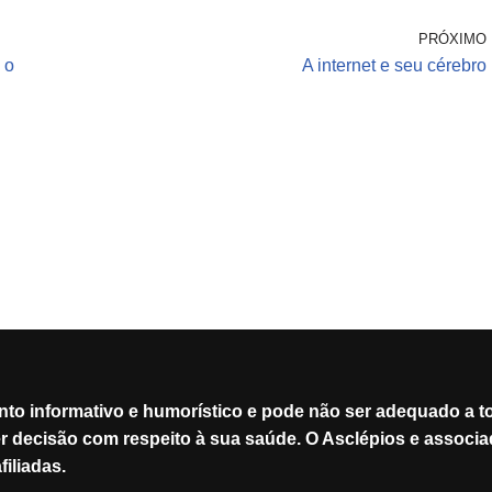
PRÓXIMO
 o
A internet e seu cérebro
ento informativo e humorístico e pode não ser adequado a
er decisão com respeito à sua saúde. O Asclépios e assoc
iliadas.