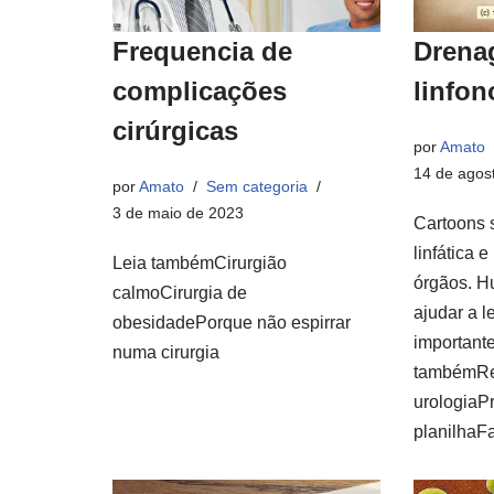
Frequencia de
Drenag
complicações
linfo
cirúrgicas
por
Amato
14 de agos
por
Amato
Sem categoria
3 de maio de 2023
Cartoons 
linfática 
Leia tambémCirurgião
órgãos. H
calmoCirurgia de
ajudar a l
obesidadePorque não espirrar
important
numa cirurgia
tambémRe
urologiaP
planilha