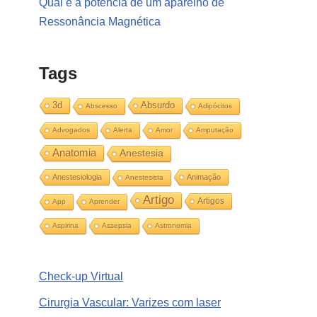
Qual é a potência de um aparelho de
Ressonância Magnética
Tags
3d
Absurdo
Abscesso
Adipócitos
Advogados
Alerta
Amor
Amputação
Anatomia
Anestesia
Anestesiologia
Animação
Anestesista
Artigo
Artigos
App
Aprender
Aspirina
Assepsia
Astronomia
Check-up Virtual
Cirurgia Vascular: Varizes com laser