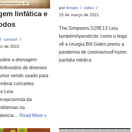
por
Amato
video
em linfática e
15 de março de 2021
nodos
The.Simpsons.S29E13 Leia
tambémApendicite: como o leigo
cartoon
vê a cirurgia.Bill Gates previu a
to de 2022
pandemia de coronavirusFrozen
sobre a drenagem
paródia médica
e linfonodos de diversos
umor sendo usado para
embrar conceitos
es Leia
cepcionista da
roblemas na
Falencia…
Read More »