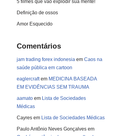
5 filmes que vão explodir sua mente!
Definição de ossos
Amor Esquecido
Comentários
jam trading forex indonesia
em
Caos na
saúde pública em cartoon
eaglercraft
em
MEDICINA BASEADA
EM EVIDÊNCIAS SEM TRAUMA
aamato
em
Lista de Sociedades
Médicas
Cayres
em
Lista de Sociedades Médicas
Paulo Antônio Neves Gonçalves
em