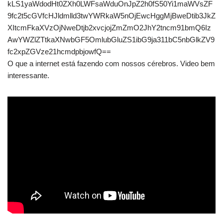
kLS1yaWdodHt0ZXh0LWFsaWduOnJpZ2h0fS50Yi1maWVsZF
9fc2t5cGVfcHJldmlld3twYWRkaW5nOjEwcHggMjBweDtib3JkZ
XItcmFkaXVzOjNweDtjb2xvcjojZmZmO2JhY2tncm91bmQ6Iz
AwYWZlZTtkaXNwbGF5OmlubGluZS1ibG9ja311bC5nbGlkZV9
fc2xpZGVze21hcmdpbjowfQ==
O que a internet está fazendo com nossos cérebros. Video bem
interessante.