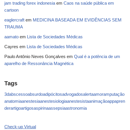
jam trading forex indonesia
em
Caos na saúde pública em
cartoon
eaglercraft
em
MEDICINA BASEADA EM EVIDÊNCIAS SEM
TRAUMA
aamato
em
Lista de Sociedades Médicas
Cayres
em
Lista de Sociedades Médicas
Paulo Antônio Neves Gonçalves
em
Qual é a potência de um
aparelho de Ressonância Magnética
Tags
3d
abscesso
absurdo
adipócitos
advogados
alerta
amor
amputação
anatomia
anestesia
anestesiologia
anestesista
animação
app
apren
der
artigo
artigos
aspirina
assepsia
astronomia
Check-up Virtual