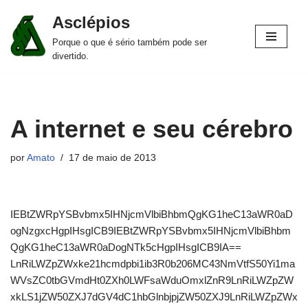
Asclépios
Pular
Porque o que é sério também pode ser
para
divertido.
o
conteúdo
A internet e seu cérebro
por
Amato
17 de maio de 2013
IEBtZWRpYSBvbmx5IHNjcmVlbiBhbmQgKG1heC13aWR0aD
ogNzgxcHgpIHsgICB9IEBtZWRpYSBvbmx5IHNjcmVlbiBhbm
QgKG1heC13aWR0aDogNTk5cHgpIHsgICB9IA==
LnRiLWZpZWxke21hcmdpbi1ib3R0b206MC43NmVtfS50Yi1ma
WVsZC0tbGVmdHt0ZXh0LWFsaWduOmxlZnR9LnRiLWZpZW
xkLS1jZW50ZXJ7dGV4dC1hbGlnbjpjZW50ZXJ9LnRiLWZpZWx