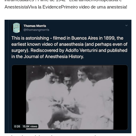
AnestesistaViva la EvidencePrimeiro video de uma anestesia!