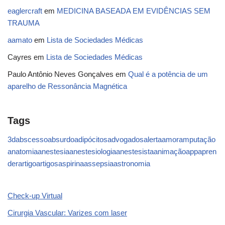
eaglercraft
em
MEDICINA BASEADA EM EVIDÊNCIAS SEM
TRAUMA
aamato
em
Lista de Sociedades Médicas
Cayres
em
Lista de Sociedades Médicas
Paulo Antônio Neves Gonçalves
em
Qual é a potência de um
aparelho de Ressonância Magnética
Tags
3d
abscesso
absurdo
adipócitos
advogados
alerta
amor
amputação
anatomia
anestesia
anestesiologia
anestesista
animação
app
apren
der
artigo
artigos
aspirina
assepsia
astronomia
Check-up Virtual
Cirurgia Vascular: Varizes com laser