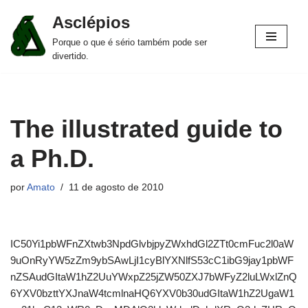
Asclépios
Pular
Porque o que é sério também pode ser
para
divertido.
o
conteúdo
The illustrated guide to
a Ph.D.
por
Amato
11 de agosto de 2010
IC50Yi1pbWFnZXtwb3NpdGlvbjpyZWxhdGl2ZTt0cmFuc2l0aW
9uOnRyYW5zZm9ybSAwLjI1cyBlYXNlfS53cC1ibG9jay1pbWF
nZSAudGItaW1hZ2UuYWxpZ25jZW50ZXJ7bWFyZ2luLWxlZnQ
6YXV0bzttYXJnaW4tcmlnaHQ6YXV0b30udGItaW1hZ2UgaW1