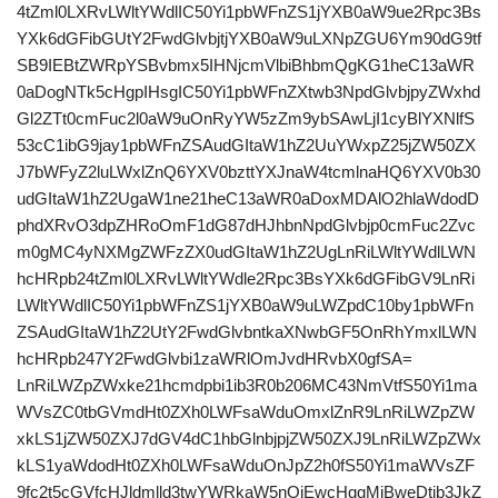
4tZml0LXRvLWltYWdlIC50Yi1pbWFnZS1jYXB0aW9ue2Rpc3Bs
YXk6dGFibGUtY2FwdGlvbjtjYXB0aW9uLXNpZGU6Ym90dG9tf
SB9IEBtZWRpYSBvbmx5IHNjcmVlbiBhbmQgKG1heC13aWR
0aDogNTk5cHgpIHsgIC50Yi1pbWFnZXtwb3NpdGlvbjpyZWxhd
Gl2ZTt0cmFuc2l0aW9uOnRyYW5zZm9ybSAwLjI1cyBlYXNlfS
53cC1ibG9jay1pbWFnZSAudGItaW1hZ2UuYWxpZ25jZW50ZX
J7bWFyZ2luLWxlZnQ6YXV0bzttYXJnaW4tcmlnaHQ6YXV0b30
udGItaW1hZ2UgaW1ne21heC13aWR0aDoxMDAlO2hlaWdodD
phdXRvO3dpZHRoOmF1dG87dHJhbnNpdGlvbjp0cmFuc2Zvc
m0gMC4yNXMgZWFzZX0udGItaW1hZ2UgLnRiLWltYWdlLWN
hcHRpb24tZml0LXRvLWltYWdle2Rpc3BsYXk6dGFibGV9LnRi
LWltYWdlIC50Yi1pbWFnZS1jYXB0aW9uLWZpdC10by1pbWFn
ZSAudGItaW1hZ2UtY2FwdGlvbntkaXNwbGF5OnRhYmxlLWN
hcHRpb247Y2FwdGlvbi1zaWRlOmJvdHRvbX0gfSA=
LnRiLWZpZWxke21hcmdpbi1ib3R0b206MC43NmVtfS50Yi1ma
WVsZC0tbGVmdHt0ZXh0LWFsaWduOmxlZnR9LnRiLWZpZW
xkLS1jZW50ZXJ7dGV4dC1hbGlnbjpjZW50ZXJ9LnRiLWZpZWx
kLS1yaWdodHt0ZXh0LWFsaWduOnJpZ2h0fS50Yi1maWVsZF
9fc2t5cGVfcHJldmlld3twYWRkaW5nOjEwcHggMjBweDtib3JkZ