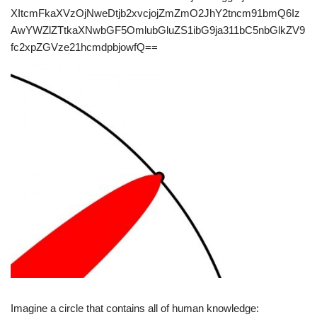
XItcmFkaXVzOjNweDtjb2xvcjojZmZmO2JhY2tncm91bmQ6Iz
AwYWZlZTtkaXNwbGF5OmlubGluZS1ibG9ja311bC5nbGlkZV9
fc2xpZGVze21hcmdpbjowfQ==
Imagine a circle that contains all of human knowledge: