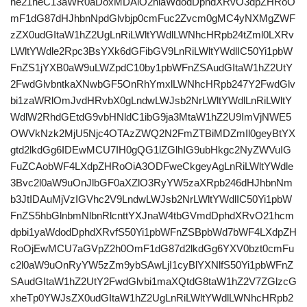
ne21heC13aWR0aDoxMDAlO2hlaWdodDphdXRvO3dpZHRoO
mF1dG87dHJhbnNpdGlvbjp0cmFuc2Zvcm0gMC4yNXMgZWF
zZX0udGItaW1hZ2UgLnRiLWltYWdlLWNhcHRpb24tZml0LXRv
LWltYWdle2Rpc3BsYXk6dGFibGV9LnRiLWltYWdlIC50Yi1pbW
FnZS1jYXB0aW9uLWZpdC10by1pbWFnZSAudGItaW1hZ2UtY
2FwdGlvbntkaXNwbGF5OnRhYmxlLWNhcHRpb247Y2FwdGlv
bi1zaWRlOmJvdHRvbX0gLndwLWJsb2NrLWltYWdlLnRiLWltY
WdlW2RhdGEtdG9vbHNldC1ibG9ja3MtaW1hZ2U9ImVjNWE5
OWVkNzk2MjU5Njc4OTAzZWQ2N2FmZTBiMDZmIl0geyBtYX
gtd2lkdGg6IDEwMCU7IH0gQG1lZGlhIG9ubHkgc2NyZWVuIG
FuZCAobWF4LXdpZHRoOiA3ODFweCkgeyAgLnRiLWltYWdle
3Bvc2l0aW9uOnJlbGF0aXZlO3RyYW5zaXRpb246dHJhbnNm
b3JtIDAuMjVzIGVhc2V9LndwLWJsb2NrLWltYWdlIC50Yi1pbW
FnZS5hbGlnbmNlbnRlcnttYXJnaW4tbGVmdDphdXRvO21hcm
dpbi1yaWdodDphdXRvfS50Yi1pbWFnZSBpbWd7bWF4LXdpZH
RoOjEwMCU7aGVpZ2h0OmF1dG87d2lkdGg6YXV0bzt0cmFu
c2l0aW9uOnRyYW5zZm9ybSAwLjI1cyBlYXNlfS50Yi1pbWFnZ
SAudGItaW1hZ2UtY2FwdGlvbi1maXQtdG8taW1hZ2V7ZGlzcG
xheTp0YWJsZX0udGItaW1hZ2UgLnRiLWltYWdlLWNhcHRpb2