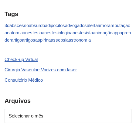
Tags
3d
abscesso
absurdo
adipócitos
advogados
alerta
amor
amputação
anatomia
anestesia
anestesiologia
anestesista
animação
app
apren
der
artigo
artigos
aspirina
assepsia
astronomia
Check-up Virtual
Cirurgia Vascular: Varizes com laser
Consultório Médico
Arquivos