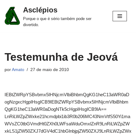
Asclépios
Pular
Porque o que é sério também pode ser
para
divertido.
o
conteúdo
Testemunha de Jeová
por
Amato
27 de maio de 2010
IEBtZWRpYSBvbmx5IHNjcmVlbiBhbmQgKG1heC13aWR0aD
ogNzgxcHgpIHsgICB9IEBtZWRpYSBvbmx5IHNjcmVlbiBhbm
QgKG1heC13aWR0aDogNTk5cHgpIHsgICB9IA==
LnRiLWZpZWxke21hcmdpbi1ib3R0b206MC43NmVtfS50Yi1ma
WVsZC0tbGVmdHt0ZXh0LWFsaWduOmxlZnR9LnRiLWZpZW
xkLS1jZW50ZXJ7dGV4dC1hbGlnbjpjZW50ZXJ9LnRiLWZpZWx