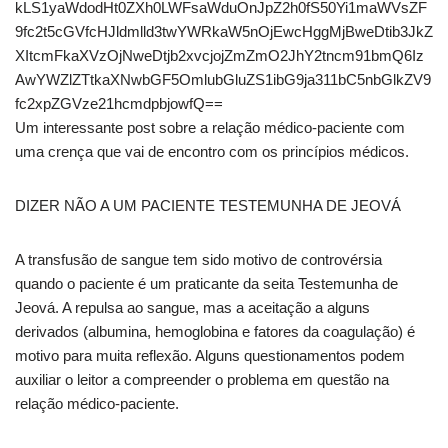
kLS1yaWdodHt0ZXh0LWFsaWduOnJpZ2h0fS50Yi1maWVsZF
9fc2t5cGVfcHJldmlld3twYWRkaW5nOjEwcHggMjBweDtib3JkZ
XItcmFkaXVzOjNweDtjb2xvcjojZmZmO2JhY2tncm91bmQ6Iz
AwYWZlZTtkaXNwbGF5OmlubGluZS1ibG9ja311bC5nbGlkZV9
fc2xpZGVze21hcmdpbjowfQ==
Um interessante post sobre a relação médico-paciente com
uma crença que vai de encontro com os princípios médicos.
DIZER NÃO A UM PACIENTE TESTEMUNHA DE JEOVÁ
A transfusão de sangue tem sido motivo de controvérsia
quando o paciente é um praticante da seita Testemunha de
Jeová. A repulsa ao sangue, mas a aceitação a alguns
derivados (albumina, hemoglobina e fatores da coagulação) é
motivo para muita reflexão. Alguns questionamentos podem
auxiliar o leitor a compreender o problema em questão na
relação médico-paciente.