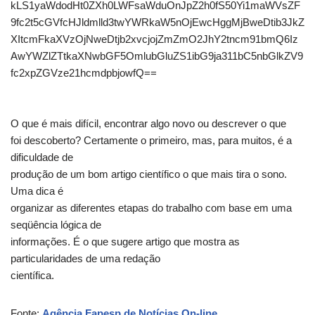
kLS1yaWdodHt0ZXh0LWFsaWduOnJpZ2h0fS50Yi1maWVsZF
9fc2t5cGVfcHJldmlld3twYWRkaW5nOjEwcHggMjBweDtib3JkZ
XItcmFkaXVzOjNweDtjb2xvcjojZmZmO2JhY2tncm91bmQ6Iz
AwYWZlZTtkaXNwbGF5OmlubGluZS1ibG9ja311bC5nbGlkZV9
fc2xpZGVze21hcmdpbjowfQ==
O que é mais difícil, encontrar algo novo ou descrever o que
foi descoberto? Certamente o primeiro, mas, para muitos, é a
dificuldade de
produção de um bom artigo científico o que mais tira o sono.
Uma dica é
organizar as diferentes etapas do trabalho com base em uma
seqüência lógica de
informações. É o que sugere artigo que mostra as
particularidades de uma redação
científica.
Fonte:
Agência Fapesp de Notícias On-line