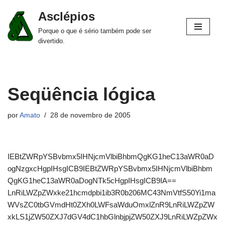
Asclépios
Pular
Porque o que é sério também pode ser
para
divertido.
o
conteúdo
Seqüência lógica
por
Amato
28 de novembro de 2005
IEBtZWRpYSBvbmx5IHNjcmVlbiBhbmQgKG1heC13aWR0aD
ogNzgxcHgpIHsgICB9IEBtZWRpYSBvbmx5IHNjcmVlbiBhbm
QgKG1heC13aWR0aDogNTk5cHgpIHsgICB9IA==
LnRiLWZpZWxke21hcmdpbi1ib3R0b206MC43NmVtfS50Yi1ma
WVsZC0tbGVmdHt0ZXh0LWFsaWduOmxlZnR9LnRiLWZpZW
xkLS1jZW50ZXJ7dGV4dC1hbGlnbjpjZW50ZXJ9LnRiLWZpZWx