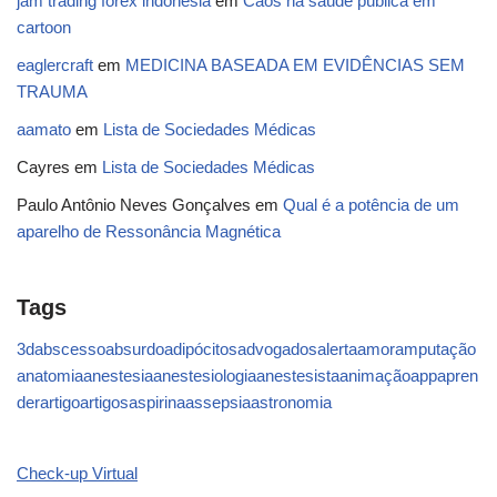
jam trading forex indonesia
em
Caos na saúde pública em
cartoon
eaglercraft
em
MEDICINA BASEADA EM EVIDÊNCIAS SEM
TRAUMA
aamato
em
Lista de Sociedades Médicas
Cayres
em
Lista de Sociedades Médicas
Paulo Antônio Neves Gonçalves
em
Qual é a potência de um
aparelho de Ressonância Magnética
Tags
3d
abscesso
absurdo
adipócitos
advogados
alerta
amor
amputação
anatomia
anestesia
anestesiologia
anestesista
animação
app
apren
der
artigo
artigos
aspirina
assepsia
astronomia
Check-up Virtual