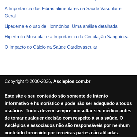
A Importância das Fibras alimentares na Saúde Vascular e
Geral
Lipedema e o uso de Hormônios: Uma análise detalhada
Hipertrofia Muscular e a Importância da Circulação Sanguínea
O Impacto do Cálcio na Saúde Cardiovascular
Copyright © 2000-2026,
Asclepios.com.br
Este site e seu conteúdo são somente de intento
informativo e humorístico e pode não ser adequado a todos
usuários. Todos devem sempre consultar seu médico antes
de tomar qualquer decisão com respeito à sua saúde. O
Asclépios e associados não são responsáveis por nenhum
conteúdo fornecido por terceiras partes não afiliadas.