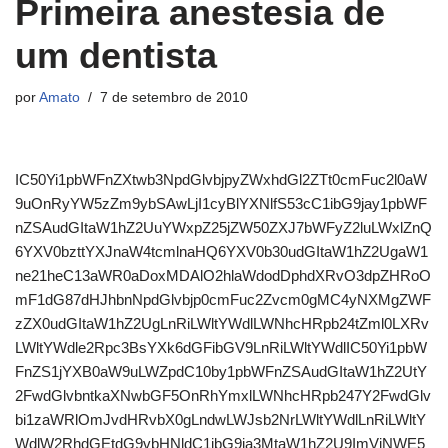
Primeira anestesia de
um dentista
por
Amato
7 de setembro de 2010
IC50Yi1pbWFnZXtwb3NpdGlvbjpyZWxhdGl2ZTt0cmFuc2l0aW
9uOnRyYW5zZm9ybSAwLjI1cyBlYXNlfS53cC1ibG9jay1pbWF
nZSAudGItaW1hZ2UuYWxpZ25jZW50ZXJ7bWFyZ2luLWxlZnQ
6YXV0bzttYXJnaW4tcmlnaHQ6YXV0b30udGItaW1hZ2UgaW1
ne21heC13aWR0aDoxMDAlO2hlaWdodDphdXRvO3dpZHRoO
mF1dG87dHJhbnNpdGlvbjp0cmFuc2Zvcm0gMC4yNXMgZWF
zZX0udGItaW1hZ2UgLnRiLWltYWdlLWNhcHRpb24tZml0LXRv
LWltYWdle2Rpc3BsYXk6dGFibGV9LnRiLWltYWdlIC50Yi1pbW
FnZS1jYXB0aW9uLWZpdC10by1pbWFnZSAudGItaW1hZ2UtY
2FwdGlvbntkaXNwbGF5OnRhYmxlLWNhcHRpb247Y2FwdGlv
bi1zaWRlOmJvdHRvbX0gLndwLWJsb2NrLWltYWdlLnRiLWltY
WdlW2RhdGEtdG9vbHNldC1ibG9ja3MtaW1hZ2U9ImVjNWE5