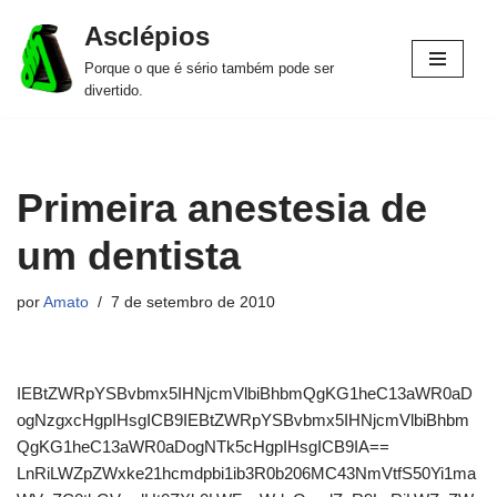
Asclépios
Pular
Porque o que é sério também pode ser
para
divertido.
o
conteúdo
Primeira anestesia de
um dentista
por
Amato
7 de setembro de 2010
IEBtZWRpYSBvbmx5IHNjcmVlbiBhbmQgKG1heC13aWR0aD
ogNzgxcHgpIHsgICB9IEBtZWRpYSBvbmx5IHNjcmVlbiBhbm
QgKG1heC13aWR0aDogNTk5cHgpIHsgICB9IA==
LnRiLWZpZWxke21hcmdpbi1ib3R0b206MC43NmVtfS50Yi1ma