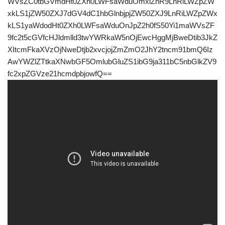
WVsZC0tbGVmdHt0ZXh0LWFsaWduOmxlZnR9LnRiLWZpZW
xkLS1jZW50ZXJ7dGV4dC1hbGlnbjpjZW50ZXJ9LnRiLWZpZWx
kLS1yaWdodHt0ZXh0LWFsaWduOnJpZ2h0fS50Yi1maWVsZF
9fc2t5cGVfcHJldmlld3twYWRkaW5nOjEwcHggMjBweDtib3JkZ
XItcmFkaXVzOjNweDtjb2xvcjojZmZmO2JhY2tncm91bmQ6Iz
AwYWZlZTtkaXNwbGF5OmlubGluZS1ibG9ja311bC5nbGlkZV9
fc2xpZGVze21hcmdpbjowfQ==