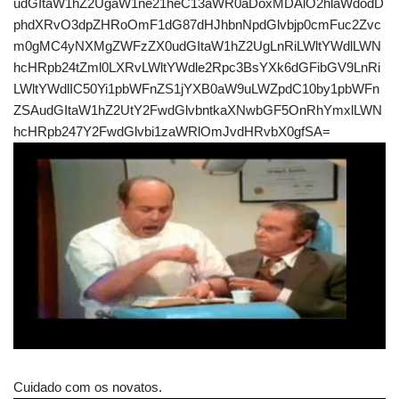
udGItaW1hZ2UgaW1ne21heC13aWR0aDoxMDAlO2hlaWdodD
phdXRvO3dpZHRoOmF1dG87dHJhbnNpdGlvbjp0cmFuc2Zvc
m0gMC4yNXMgZWFzZX0udGItaW1hZ2UgLnRiLWltYWdlLWN
hcHRpb24tZml0LXRvLWltYWdle2Rpc3BsYXk6dGFibGV9LnRi
LWltYWdlIC50Yi1pbWFnZS1jYXB0aW9uLWZpdC10by1pbWFn
ZSAudGItaW1hZ2UtY2FwdGlvbntkaXNwbGF5OnRhYmxlLWN
hcHRpb247Y2FwdGlvbi1zaWRlOmJvdHRvbX0gfSA=
Cuidado com os novatos.