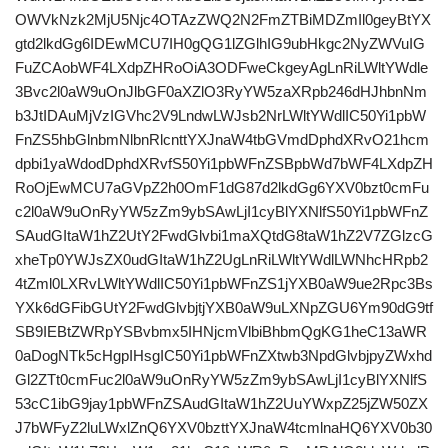
OWVkNzk2MjU5Njc4OTAzZWQ2N2FmZTBiMDZmIl0geyBtYX
gtd2lkdGg6IDEwMCU7IH0gQG1lZGlhIG9ubHkgc2NyZWVuIG
FuZCAobWF4LXdpZHRoOiA3ODFweCkgeyAgLnRiLWltYWdle
3Bvc2l0aW9uOnJlbGF0aXZlO3RyYW5zaXRpb246dHJhbnNm
b3JtIDAuMjVzIGVhc2V9LndwLWJsb2NrLWltYWdlIC50Yi1pbW
FnZS5hbGlnbmNlbnRlcnttYXJnaW4tbGVmdDphdXRvO21hcm
dpbi1yaWdodDphdXRvfS50Yi1pbWFnZSBpbWd7bWF4LXdpZH
RoOjEwMCU7aGVpZ2h0OmF1dG87d2lkdGg6YXV0bzt0cmFu
c2l0aW9uOnRyYW5zZm9ybSAwLjI1cyBlYXNlfS50Yi1pbWFnZ
SAudGItaW1hZ2UtY2FwdGlvbi1maXQtdG8taW1hZ2V7ZGlzcG
xheTp0YWJsZX0udGItaW1hZ2UgLnRiLWltYWdlLWNhcHRpb2
4tZml0LXRvLWltYWdlIC50Yi1pbWFnZS1jYXB0aW9ue2Rpc3Bs
YXk6dGFibGUtY2FwdGlvbjtjYXB0aW9uLXNpZGU6Ym90dG9tf
SB9IEBtZWRpYSBvbmx5IHNjcmVlbiBhbmQgKG1heC13aWR
0aDogNTk5cHgpIHsgIC50Yi1pbWFnZXtwb3NpdGlvbjpyZWxhd
Gl2ZTt0cmFuc2l0aW9uOnRyYW5zZm9ybSAwLjI1cyBlYXNlfS
53cC1ibG9jay1pbWFnZSAudGItaW1hZ2UuYWxpZ25jZW50ZX
J7bWFyZ2luLWxlZnQ6YXV0bzttYXJnaW4tcmlnaHQ6YXV0b30