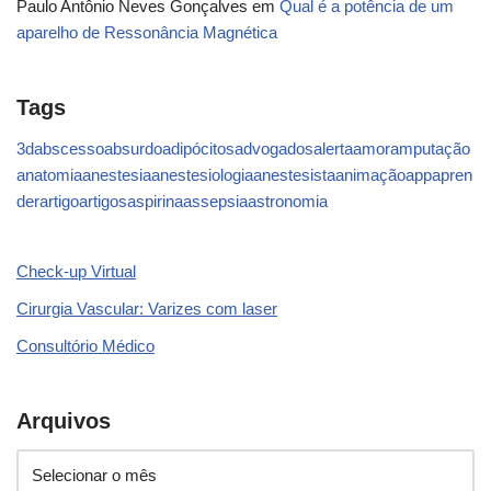
Paulo Antônio Neves Gonçalves
em
Qual é a potência de um
aparelho de Ressonância Magnética
Tags
3d
abscesso
absurdo
adipócitos
advogados
alerta
amor
amputação
anatomia
anestesia
anestesiologia
anestesista
animação
app
apren
der
artigo
artigos
aspirina
assepsia
astronomia
Check-up Virtual
Cirurgia Vascular: Varizes com laser
Consultório Médico
Arquivos