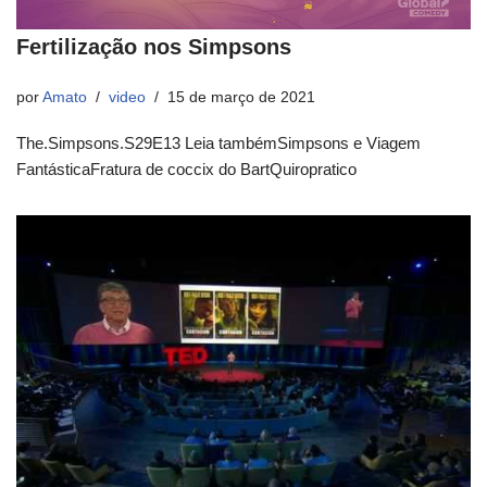
Fertilização nos Simpsons
por
Amato
video
15 de março de 2021
The.Simpsons.S29E13 Leia tambémSimpsons e Viagem
FantásticaFratura de coccix do BartQuiropratico