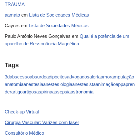
TRAUMA
aamato
em
Lista de Sociedades Médicas
Cayres
em
Lista de Sociedades Médicas
Paulo Antônio Neves Gonçalves
em
Qual é a potência de um
aparelho de Ressonância Magnética
Tags
3d
abscesso
absurdo
adipócitos
advogados
alerta
amor
amputação
anatomia
anestesia
anestesiologia
anestesista
animação
app
apren
der
artigo
artigos
aspirina
assepsia
astronomia
Check-up Virtual
Cirurgia Vascular: Varizes com laser
Consultório Médico