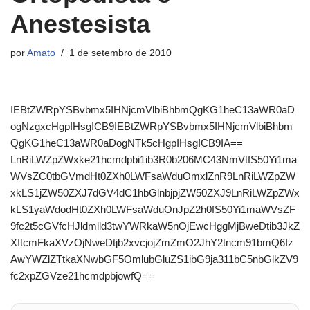
Anestesista
por
Amato
1 de setembro de 2010
IEBtZWRpYSBvbmx5IHNjcmVlbiBhbmQgKG1heC13aWR0aD
ogNzgxcHgpIHsgICB9IEBtZWRpYSBvbmx5IHNjcmVlbiBhbm
QgKG1heC13aWR0aDogNTk5cHgpIHsgICB9IA==
LnRiLWZpZWxke21hcmdpbi1ib3R0b206MC43NmVtfS50Yi1ma
WVsZC0tbGVmdHt0ZXh0LWFsaWduOmxlZnR9LnRiLWZpZW
xkLS1jZW50ZXJ7dGV4dC1hbGlnbjpjZW50ZXJ9LnRiLWZpZWx
kLS1yaWdodHt0ZXh0LWFsaWduOnJpZ2h0fS50Yi1maWVsZF
9fc2t5cGVfcHJldmlld3twYWRkaW5nOjEwcHggMjBweDtib3JkZ
XItcmFkaXVzOjNweDtjb2xvcjojZmZmO2JhY2tncm91bmQ6Iz
AwYWZlZTtkaXNwbGF5OmlubGluZS1ibG9ja311bC5nbGlkZV9
fc2xpZGVze21hcmdpbjowfQ==