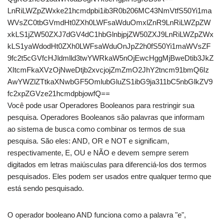
LnRiLWZpZWxke21hcmdpbi1ib3R0b206MC43NmVtfS50Yi1ma
WVsZC0tbGVmdHt0ZXh0LWFsaWduOmxlZnR9LnRiLWZpZW
xkLS1jZW50ZXJ7dGV4dC1hbGlnbjpjZW50ZXJ9LnRiLWZpZWx
kLS1yaWdodHt0ZXh0LWFsaWduOnJpZ2h0fS50Yi1maWVsZF
9fc2t5cGVfcHJldmlld3twYWRkaW5nOjEwcHggMjBweDtib3JkZ
XItcmFkaXVzOjNweDtjb2xvcjojZmZmO2JhY2tncm91bmQ6Iz
AwYWZlZTtkaXNwbGF5OmlubGluZS1ibG9ja311bC5nbGlkZV9
fc2xpZGVze21hcmdpbjowfQ==
Você pode usar Operadores Booleanos para restringir sua
pesquisa. Operadores Booleanos são palavras que informam
ao sistema de busca como combinar os termos de sua
pesquisa. São eles: AND, OR e NOT e significam,
respectivamente, E, OU e NÃO e devem sempre serem
digitados em letras maiúsculas para diferenciá-los dos termos
pesquisados. Eles podem ser usados entre qualquer termo que
está sendo pesquisado.
O operador booleano AND funciona como a palavra "e",