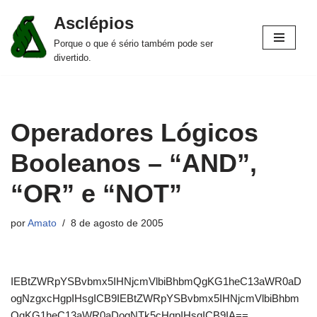
Asclépios
Pular
Porque o que é sério também pode ser
para
divertido.
o
conteúdo
Operadores Lógicos
Booleanos – “AND”,
“OR” e “NOT”
por
Amato
8 de agosto de 2005
IEBtZWRpYSBvbmx5IHNjcmVlbiBhbmQgKG1heC13aWR0aD
ogNzgxcHgpIHsgICB9IEBtZWRpYSBvbmx5IHNjcmVlbiBhbm
QgKG1heC13aWR0aDogNTk5cHgpIHsgICB9IA==