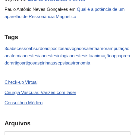
Paulo Antônio Neves Gonçalves
em
Qual é a potência de um
aparelho de Ressonância Magnética
Tags
3d
abscesso
absurdo
adipócitos
advogados
alerta
amor
amputação
anatomia
anestesia
anestesiologia
anestesista
animação
app
apren
der
artigo
artigos
aspirina
assepsia
astronomia
Check-up Virtual
Cirurgia Vascular: Varizes com laser
Consultório Médico
Arquivos