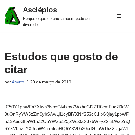
Asclépios
Pular
Porque o que é sério também pode ser
para
divertido.
o
conteúdo
Estudos que gosto de
citar
por
Amato
20 de março de 2019
IC50Yi1pbWFnZXtwb3NpdGlvbjpyZWxhdGl2ZTt0cmFuc2l0aW
9uOnRyYW5zZm9ybSAwLjI1cyBlYXNlfS53cC1ibG9jay1pbWF
nZSAudGItaW1hZ2UuYWxpZ25jZW50ZXJ7bWFyZ2luLWxlZnQ
6YXV0bzttYXJnaW4tcmlnaHQ6YXV0b30udGItaW1hZ2UgaW1