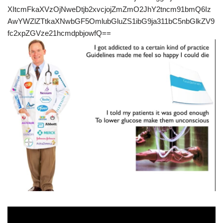
XItcmFkaXVzOjNweDtjb2xvcjojZmZmO2JhY2tncm91bmQ6Iz
AwYWZlZTtkaXNwbGF5OmlubGluZS1ibG9ja311bC5nbGlkZV9
fc2xpZGVze21hcmdpbjowfQ==