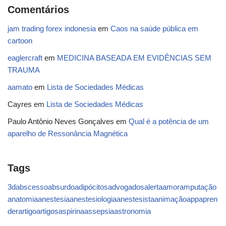
Comentários
jam trading forex indonesia
em
Caos na saúde pública em
cartoon
eaglercraft
em
MEDICINA BASEADA EM EVIDÊNCIAS SEM
TRAUMA
aamato
em
Lista de Sociedades Médicas
Cayres
em
Lista de Sociedades Médicas
Paulo Antônio Neves Gonçalves
em
Qual é a potência de um
aparelho de Ressonância Magnética
Tags
3d
abscesso
absurdo
adipócitos
advogados
alerta
amor
amputação
anatomia
anestesia
anestesiologia
anestesista
animação
app
apren
der
artigo
artigos
aspirina
assepsia
astronomia