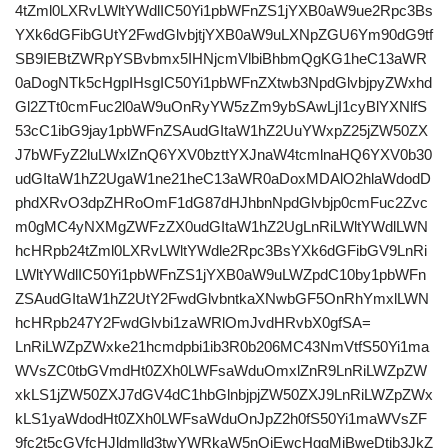
4tZml0LXRvLWltYWdlIC50Yi1pbWFnZS1jYXB0aW9ue2Rpc3Bs
YXk6dGFibGUtY2FwdGlvbjtjYXB0aW9uLXNpZGU6Ym90dG9tf
SB9IEBtZWRpYSBvbmx5IHNjcmVlbiBhbmQgKG1heC13aWR
0aDogNTk5cHgpIHsgIC50Yi1pbWFnZXtwb3NpdGlvbjpyZWxhd
Gl2ZTt0cmFuc2l0aW9uOnRyYW5zZm9ybSAwLjI1cyBlYXNlfS
53cC1ibG9jay1pbWFnZSAudGItaW1hZ2UuYWxpZ25jZW50ZX
J7bWFyZ2luLWxlZnQ6YXV0bzttYXJnaW4tcmlnaHQ6YXV0b30
udGItaW1hZ2UgaW1ne21heC13aWR0aDoxMDAlO2hlaWdodD
phdXRvO3dpZHRoOmF1dG87dHJhbnNpdGlvbjp0cmFuc2Zvc
m0gMC4yNXMgZWFzZX0udGItaW1hZ2UgLnRiLWltYWdlLWN
hcHRpb24tZml0LXRvLWltYWdle2Rpc3BsYXk6dGFibGV9LnRi
LWltYWdlIC50Yi1pbWFnZS1jYXB0aW9uLWZpdC10by1pbWFn
ZSAudGItaW1hZ2UtY2FwdGlvbntkaXNwbGF5OnRhYmxlLWN
hcHRpb247Y2FwdGlvbi1zaWRlOmJvdHRvbX0gfSA=
LnRiLWZpZWxke21hcmdpbi1ib3R0b206MC43NmVtfS50Yi1ma
WVsZC0tbGVmdHt0ZXh0LWFsaWduOmxlZnR9LnRiLWZpZW
xkLS1jZW50ZXJ7dGV4dC1hbGlnbjpjZW50ZXJ9LnRiLWZpZWx
kLS1yaWdodHt0ZXh0LWFsaWduOnJpZ2h0fS50Yi1maWVsZF
9fc2t5cGVfcHJldmlld3twYWRkaW5nOjEwcHggMjBweDtib3JkZ