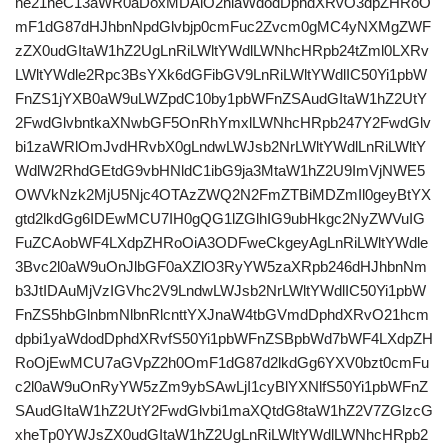
ne21heC13aWR0aDoxMDAlO2hlaWdodDphdXRvO3dpZHRoO
mF1dG87dHJhbnNpdGlvbjp0cmFuc2Zvcm0gMC4yNXMgZWF
zZX0udGItaW1hZ2UgLnRiLWltYWdlLWNhcHRpb24tZml0LXRv
LWltYWdle2Rpc3BsYXk6dGFibGV9LnRiLWltYWdlIC50Yi1pbW
FnZS1jYXB0aW9uLWZpdC10by1pbWFnZSAudGItaW1hZ2UtY
2FwdGlvbntkaXNwbGF5OnRhYmxlLWNhcHRpb247Y2FwdGlv
bi1zaWRlOmJvdHRvbX0gLndwLWJsb2NrLWltYWdlLnRiLWltY
WdlW2RhdGEtdG9vbHNldC1ibG9ja3MtaW1hZ2U9ImVjNWE5
OWVkNzk2MjU5Njc4OTAzZWQ2N2FmZTBiMDZmIl0geyBtYX
gtd2lkdGg6IDEwMCU7IH0gQG1lZGlhIG9ubHkgc2NyZWVuIG
FuZCAobWF4LXdpZHRoOiA3ODFweCkgeyAgLnRiLWltYWdle
3Bvc2l0aW9uOnJlbGF0aXZlO3RyYW5zaXRpb246dHJhbnNm
b3JtIDAuMjVzIGVhc2V9LndwLWJsb2NrLWltYWdlIC50Yi1pbW
FnZS5hbGlnbmNlbnRlcnttYXJnaW4tbGVmdDphdXRvO21hcm
dpbi1yaWdodDphdXRvfS50Yi1pbWFnZSBpbWd7bWF4LXdpZH
RoOjEwMCU7aGVpZ2h0OmF1dG87d2lkdGg6YXV0bzt0cmFu
c2l0aW9uOnRyYW5zZm9ybSAwLjI1cyBlYXNlfS50Yi1pbWFnZ
SAudGItaW1hZ2UtY2FwdGlvbi1maXQtdG8taW1hZ2V7ZGlzcG
xheTp0YWJsZX0udGItaW1hZ2UgLnRiLWltYWdlLWNhcHRpb2