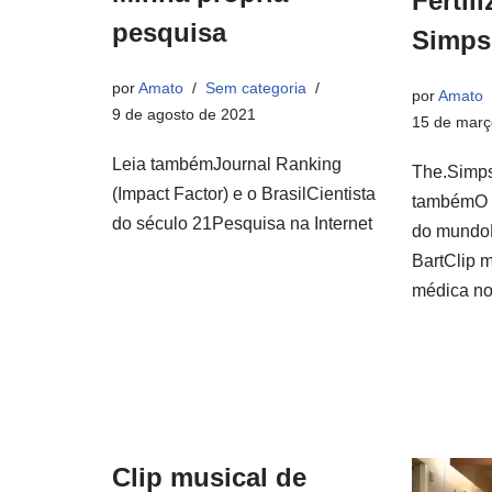
Fertil
pesquisa
Simps
por
Amato
Sem categoria
por
Amato
9 de agosto de 2021
15 de març
Leia tambémJournal Ranking
The.Simp
(Impact Factor) e o BrasilCientista
tambémO p
do século 21Pesquisa na Internet
do mundoF
BartClip 
médica n
Clip musical de