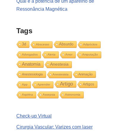
Qual é a potência de um aparelho de
Ressonância Magnética
Tags
3d
Absurdo
Abscesso
Adipócitos
Advogados
Alerta
Amor
Amputação
Anatomia
Anestesia
Anestesiologia
Animação
Anestesista
Artigo
Artigos
App
Aprender
Aspirina
Assepsia
Astronomia
Check-up Virtual
Cirurgia Vascular: Varizes com laser