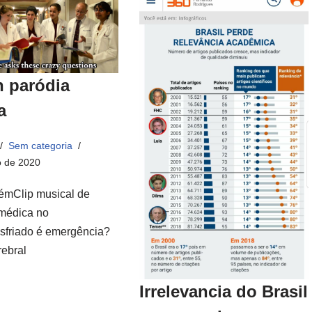
n paródia
a
Sem categoria
o de 2020
émClip musical de
médica no
friado é emergência?
rebral
Irrelevancia do Brasil