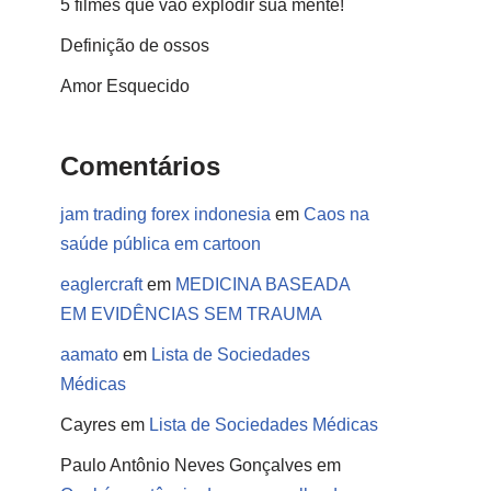
5 filmes que vão explodir sua mente!
Definição de ossos
Amor Esquecido
Comentários
jam trading forex indonesia
em
Caos na
saúde pública em cartoon
eaglercraft
em
MEDICINA BASEADA
EM EVIDÊNCIAS SEM TRAUMA
aamato
em
Lista de Sociedades
Médicas
Cayres
em
Lista de Sociedades Médicas
Paulo Antônio Neves Gonçalves
em