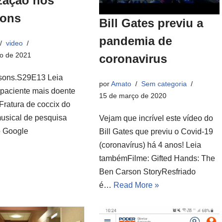
ização nos
ons
Bill Gates previu a
pandemia de
video
o de 2021
coronavirus
sons.S29E13 Leia
por
Amato
Sem categoria
aciente mais doente
15 de março de 2020
ratura de coccix do
musical de pesquisa
Vejam que incrível este vídeo do
o Google
Bill Gates que previu o Covid-19
(coronavírus) há 4 anos! Leia
tambémFilme: Gifted Hands: The
Ben Carson StoryResfriado
é…
Read More »