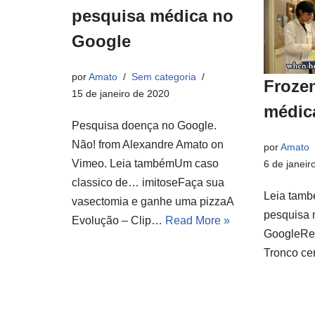
pesquisa médica no
Google
por
Amato
Sem categoria
Froze
15 de janeiro de 2020
médic
Pesquisa doença no Google.
Não! from Alexandre Amato on
por
Amato
Vimeo. Leia tambémUm caso
6 de janeir
classico de… imitoseFaça sua
Leia tamb
vasectomia e ganhe uma pizzaA
pesquisa 
Evolução – Clip…
Read More »
GoogleRes
Tronco ce