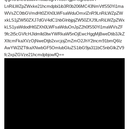
LnRiLWZpZWxke21hcmdpbi1ib3R0b206MC43NmVtfS50Yi1ma
WVsZC0tbGVmdHt0ZXh0LWFsaWduOmxlZnR9LnRiLWZpZW
xkLS1jZW50ZXJ7dGV4dC1hbGlnbjpjZW50ZXJ9LnRiLWZpZWx
kLS1yaWdodHt0ZXh0LWFsaWduOnJpZ2h0fS50Yi1maWVsZF
9fc2t5cGVfcHJldmlld3twYWRkaW5nOjEwcHggMjBweDtib3JkZ
XItcmFkaXVzOjNweDtjb2xvcjojZmZmO2JhY2tncm91bmQ6Iz
AwYWZlZTtkaXNwbGF5OmlubGluZS1ibG9ja311bC5nbGlkZV9
fc2xpZGVze21hcmdpbjowfQ==