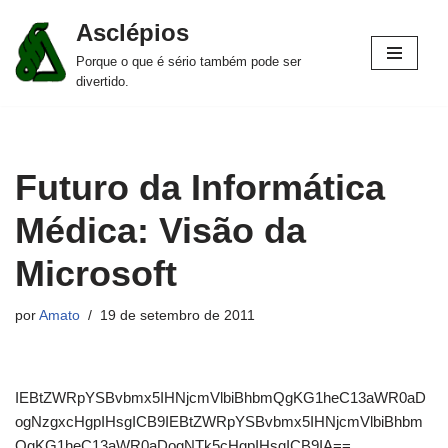
Asclépios
Pular
Porque o que é sério também pode ser
para
divertido.
o
conteúdo
Futuro da Informática
Médica: Visão da
Microsoft
por
Amato
19 de setembro de 2011
IEBtZWRpYSBvbmx5IHNjcmVlbiBhbmQgKG1heC13aWR0aD
ogNzgxcHgpIHsgICB9IEBtZWRpYSBvbmx5IHNjcmVlbiBhbm
QgKG1heC13aWR0aDogNTk5cHgpIHsgICB9IA==