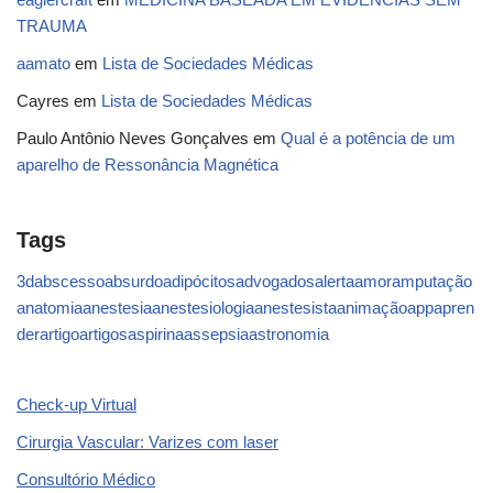
TRAUMA
aamato
em
Lista de Sociedades Médicas
Cayres
em
Lista de Sociedades Médicas
Paulo Antônio Neves Gonçalves
em
Qual é a potência de um
aparelho de Ressonância Magnética
Tags
3d
abscesso
absurdo
adipócitos
advogados
alerta
amor
amputação
anatomia
anestesia
anestesiologia
anestesista
animação
app
apren
der
artigo
artigos
aspirina
assepsia
astronomia
Check-up Virtual
Cirurgia Vascular: Varizes com laser
Consultório Médico