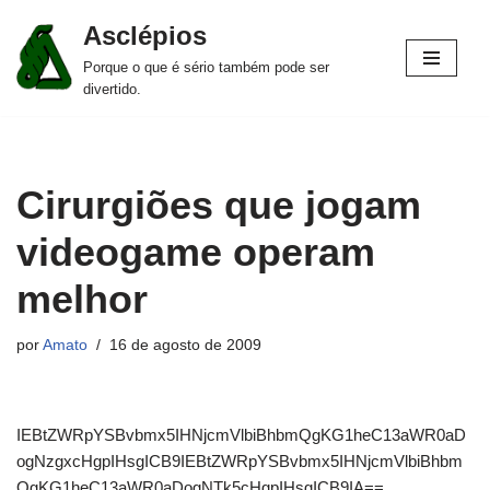
Asclépios
Pular
Porque o que é sério também pode ser
para
divertido.
o
conteúdo
Cirurgiões que jogam
videogame operam
melhor
por
Amato
16 de agosto de 2009
IEBtZWRpYSBvbmx5IHNjcmVlbiBhbmQgKG1heC13aWR0aD
ogNzgxcHgpIHsgICB9IEBtZWRpYSBvbmx5IHNjcmVlbiBhbm
QgKG1heC13aWR0aDogNTk5cHgpIHsgICB9IA==