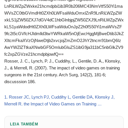
LnRiLWZpZWxke21hcmdpbi1ib3R0b206MC43NmVtfS50Yi1ma
WVsZC0tbGVmdHt0ZXh0LWFsaWduOmxlZnR9LnRiLWZpZW
xkLS1jZW50ZXJ7dGV4dC1hbGlnbjpjZW50ZXJ9LnRiLWZpZWx
kLS1yaWdodHt0ZXh0LWFsaWduOnJpZ2h0fS50Yi1maWVsZF
9fc2t5cGVfcHJldmlld3twYWRkaW5nOjEwcHggMjBweDtib3JkZ
XItcmFkaXVzOjNweDtjb2xvcjojZmZmO2JhY2tncm91bmQ6Iz
AwYWZlZTtkaXNwbGF5OmlubGluZS1ibG9ja311bC5nbGlkZV9
fc2xpZGVze21hcmdpbjowfQ==
Rosser, J. C., Lynch, P. J., Cuddihy, L., Gentile, D. A., Klonsky,
J., & Merrell, R. (2007). The impact of video games on training
surgeons in the 21st century. Arch Surg, 142(2), 181-6;
discusssion 186.
1. Rosser JC, Lynch PJ, Cuddihy L, Gentile DA, Klonsky J,
Merrell R. the Impact of Video Games on Training …
LEIA TAMBÉM