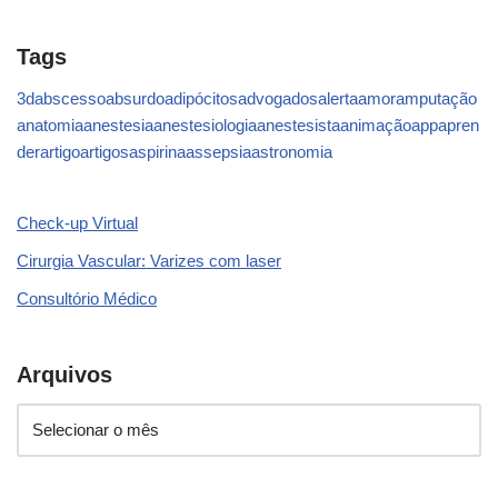
Tags
3d
abscesso
absurdo
adipócitos
advogados
alerta
amor
amputação
anatomia
anestesia
anestesiologia
anestesista
animação
app
apren
der
artigo
artigos
aspirina
assepsia
astronomia
Check-up Virtual
Cirurgia Vascular: Varizes com laser
Consultório Médico
Arquivos