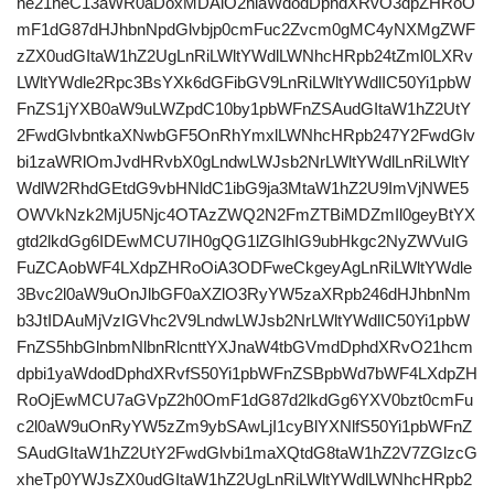
ne21heC13aWR0aDoxMDAlO2hlaWdodDphdXRvO3dpZHRoO
mF1dG87dHJhbnNpdGlvbjp0cmFuc2Zvcm0gMC4yNXMgZWF
zZX0udGItaW1hZ2UgLnRiLWltYWdlLWNhcHRpb24tZml0LXRv
LWltYWdle2Rpc3BsYXk6dGFibGV9LnRiLWltYWdlIC50Yi1pbW
FnZS1jYXB0aW9uLWZpdC10by1pbWFnZSAudGItaW1hZ2UtY
2FwdGlvbntkaXNwbGF5OnRhYmxlLWNhcHRpb247Y2FwdGlv
bi1zaWRlOmJvdHRvbX0gLndwLWJsb2NrLWltYWdlLnRiLWltY
WdlW2RhdGEtdG9vbHNldC1ibG9ja3MtaW1hZ2U9ImVjNWE5
OWVkNzk2MjU5Njc4OTAzZWQ2N2FmZTBiMDZmIl0geyBtYX
gtd2lkdGg6IDEwMCU7IH0gQG1lZGlhIG9ubHkgc2NyZWVuIG
FuZCAobWF4LXdpZHRoOiA3ODFweCkgeyAgLnRiLWltYWdle
3Bvc2l0aW9uOnJlbGF0aXZlO3RyYW5zaXRpb246dHJhbnNm
b3JtIDAuMjVzIGVhc2V9LndwLWJsb2NrLWltYWdlIC50Yi1pbW
FnZS5hbGlnbmNlbnRlcnttYXJnaW4tbGVmdDphdXRvO21hcm
dpbi1yaWdodDphdXRvfS50Yi1pbWFnZSBpbWd7bWF4LXdpZH
RoOjEwMCU7aGVpZ2h0OmF1dG87d2lkdGg6YXV0bzt0cmFu
c2l0aW9uOnRyYW5zZm9ybSAwLjI1cyBlYXNlfS50Yi1pbWFnZ
SAudGItaW1hZ2UtY2FwdGlvbi1maXQtdG8taW1hZ2V7ZGlzcG
xheTp0YWJsZX0udGItaW1hZ2UgLnRiLWltYWdlLWNhcHRpb2