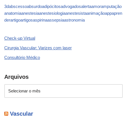
3d
abscesso
absurdo
adipócitos
advogados
alerta
amor
amputação
anatomia
anestesia
anestesiologia
anestesista
animação
app
apren
der
artigo
artigos
aspirina
assepsia
astronomia
Check-up Virtual
Cirurgia Vascular: Varizes com laser
Consultório Médico
Arquivos
Vascular