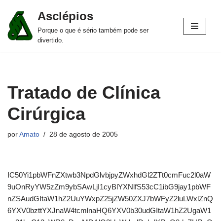
Asclépios
Pular
Porque o que é sério também pode ser
para
divertido.
o
conteúdo
Tratado de Clínica
Cirúrgica
por
Amato
28 de agosto de 2005
IC50Yi1pbWFnZXtwb3NpdGlvbjpyZWxhdGl2ZTt0cmFuc2l0aW
9uOnRyYW5zZm9ybSAwLjI1cyBlYXNlfS53cC1ibG9jay1pbWF
nZSAudGItaW1hZ2UuYWxpZ25jZW50ZXJ7bWFyZ2luLWxlZnQ
6YXV0bzttYXJnaW4tcmlnaHQ6YXV0b30udGItaW1hZ2UgaW1