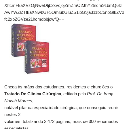
XItcmFkaXVzOjNweDtjb2xvcjojZmZmO2JhY2tncm91bmQ6Iz
AwYWZlZTtkaXNwbGF5OmlubGluZS1ibG9ja311bC5nbGlkZV9
fc2xpZGVze21hcmdpbjowfQ==
Chega às mãos dos estudantes, residentes e cirurgiões o
Tratado De Clínica Cirúrgica
, editado pelo
Prof. Dr. Irany
Novah Moraes
,
notável pilar da especialidade cirúrgica, que conseguiu reunir
nestes 2
volumes, totalizando 2.472 páginas, mais de 300 renomados
especialistas