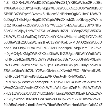
4tZml0LXRvLWltYWdlIC50Yi1pbWFnZS1jYXB0aW9ue2Rpc3Bs
YXk6dGFibGUtY2FwdGlvbjtjYXB0aW9uLXNpZGU6Ym90dG9tf
SB9IEBtZWRpYSBvbmx5IHNjcmVlbiBhbmQgKG1heC13aWR
0aDogNTk5cHgpIHsgIC50Yi1pbWFnZXtwb3NpdGlvbjpyZWxhd
Gl2ZTt0cmFuc2l0aW9uOnRyYW5zZm9ybSAwLjI1cyBlYXNlfS
53cC1ibG9jay1pbWFnZSAudGItaW1hZ2UuYWxpZ25jZW50ZX
J7bWFyZ2luLWxlZnQ6YXV0bzttYXJnaW4tcmlnaHQ6YXV0b30
udGItaW1hZ2UgaW1ne21heC13aWR0aDoxMDAlO2hlaWdodD
phdXRvO3dpZHRoOmF1dG87dHJhbnNpdGlvbjp0cmFuc2Zvc
m0gMC4yNXMgZWFzZX0udGItaW1hZ2UgLnRiLWltYWdlLWN
hcHRpb24tZml0LXRvLWltYWdle2Rpc3BsYXk6dGFibGV9LnRi
LWltYWdlIC50Yi1pbWFnZS1jYXB0aW9uLWZpdC10by1pbWFn
ZSAudGItaW1hZ2UtY2FwdGlvbntkaXNwbGF5OnRhYmxlLWN
hcHRpb247Y2FwdGlvbi1zaWRlOmJvdHRvbX0gfSA=
LnRiLWZpZWxke21hcmdpbi1ib3R0b206MC43NmVtfS50Yi1ma
WVsZC0tbGVmdHt0ZXh0LWFsaWduOmxlZnR9LnRiLWZpZW
xkLS1jZW50ZXJ7dGV4dC1hbGlnbjpjZW50ZXJ9LnRiLWZpZWx
kLS1yaWdodHt0ZXh0LWFsaWduOnJpZ2h0fS50Yi1maWVsZF
9fc2t5cGVfcHJldmlld3twYWRkaW5nOjEwcHggMjBweDtib3JkZ