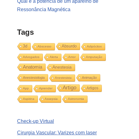
Qual é a potência de um aparelho de
Ressonância Magnética
Tags
3d
Absurdo
Abscesso
Adipócitos
Advogados
Alerta
Amor
Amputação
Anatomia
Anestesia
Anestesiologia
Animação
Anestesista
Artigo
Artigos
App
Aprender
Aspirina
Assepsia
Astronomia
Check-up Virtual
Cirurgia Vascular: Varizes com laser