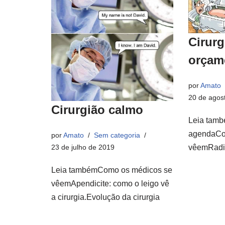
Cirurg
orçam
por
Amato
20 de agos
Cirurgião calmo
Leia tam
agendaCo
por
Amato
Sem categoria
23 de julho de 2019
vêemRadio
Leia tambémComo os médicos se
vêemApendicite: como o leigo vê
a cirurgia.Evolução da cirurgia