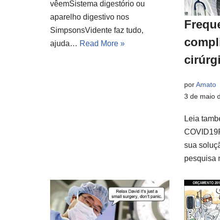
vêemSistema digestório ou
aparelho digestivo nos
Frequ
SimpsonsVidente faz tudo,
compl
ajuda…
Read More »
cirúrg
por
Amato
3 de maio 
Leia tamb
COVID19P
sua soluç
pesquisa 