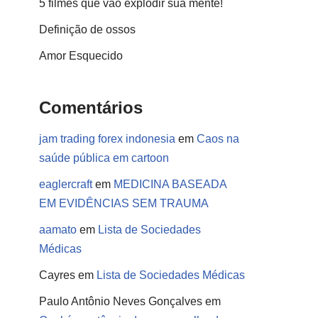
5 filmes que vão explodir sua mente!
Definição de ossos
Amor Esquecido
Comentários
jam trading forex indonesia
em
Caos na
saúde pública em cartoon
eaglercraft
em
MEDICINA BASEADA
EM EVIDÊNCIAS SEM TRAUMA
aamato
em
Lista de Sociedades
Médicas
Cayres
em
Lista de Sociedades Médicas
Paulo Antônio Neves Gonçalves
em