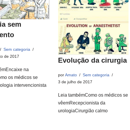
ia sem
ento
Sem categoria
to de 2017
Evolução da cirurgia
bémEncaixe na
por
Amato
Sem categoria
mo os médicos se
3 de julho de 2017
logia intervencionista
Leia tambémComo os médicos se
vêemRecepcionista da
urologiaCirurgião calmo