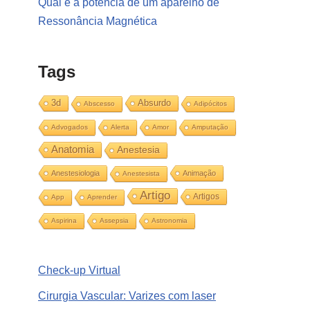
Qual é a potência de um aparelho de
Ressonância Magnética
Tags
3d
Absurdo
Abscesso
Adipócitos
Advogados
Alerta
Amor
Amputação
Anatomia
Anestesia
Anestesiologia
Animação
Anestesista
Artigo
Artigos
App
Aprender
Aspirina
Assepsia
Astronomia
Check-up Virtual
Cirurgia Vascular: Varizes com laser