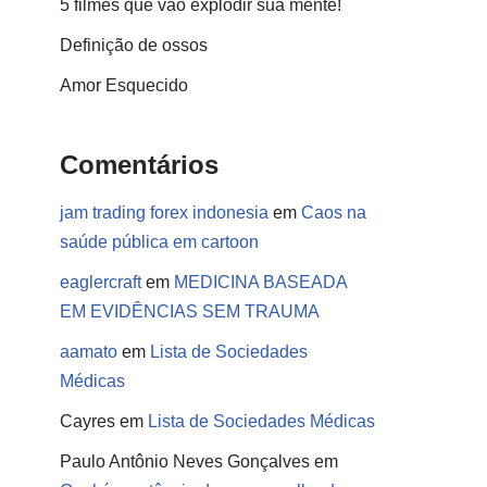
5 filmes que vão explodir sua mente!
Definição de ossos
Amor Esquecido
Comentários
jam trading forex indonesia
em
Caos na
saúde pública em cartoon
eaglercraft
em
MEDICINA BASEADA
EM EVIDÊNCIAS SEM TRAUMA
aamato
em
Lista de Sociedades
Médicas
Cayres
em
Lista de Sociedades Médicas
Paulo Antônio Neves Gonçalves
em