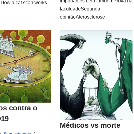
importantes Leia tambémProva na
How a cat scan works
faculdadeSegunda
opiniãoAterosclerose
os contra o
19
Médicos vs morte
Sem categoria