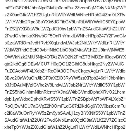
ne21heC13aWR0aDoxMDAlO2hlaWdodDphdXRvO3dpZHRoO
mF1dG87dHJhbnNpdGlvbjp0cmFuc2Zvcm0gMC4yNXMgZWF
zZX0udGItaW1hZ2UgLnRiLWltYWdlLWNhcHRpb24tZml0LXRv
LWltYWdle2Rpc3BsYXk6dGFibGV9LnRiLWltYWdlIC50Yi1pbW
FnZS1jYXB0aW9uLWZpdC10by1pbWFnZSAudGItaW1hZ2UtY
2FwdGlvbntkaXNwbGF5OnRhYmxlLWNhcHRpb247Y2FwdGlv
bi1zaWRlOmJvdHRvbX0gLndwLWJsb2NrLWltYWdlLnRiLWltY
WdlW2RhdGEtdG9vbHNldC1ibG9ja3MtaW1hZ2U9ImVjNWE5
OWVkNzk2MjU5Njc4OTAzZWQ2N2FmZTBiMDZmIl0geyBtYX
gtd2lkdGg6IDEwMCU7IH0gQG1lZGlhIG9ubHkgc2NyZWVuIG
FuZCAobWF4LXdpZHRoOiA3ODFweCkgeyAgLnRiLWltYWdle
3Bvc2l0aW9uOnJlbGF0aXZlO3RyYW5zaXRpb246dHJhbnNm
b3JtIDAuMjVzIGVhc2V9LndwLWJsb2NrLWltYWdlIC50Yi1pbW
FnZS5hbGlnbmNlbnRlcnttYXJnaW4tbGVmdDphdXRvO21hcm
dpbi1yaWdodDphdXRvfS50Yi1pbWFnZSBpbWd7bWF4LXdpZH
RoOjEwMCU7aGVpZ2h0OmF1dG87d2lkdGg6YXV0bzt0cmFu
c2l0aW9uOnRyYW5zZm9ybSAwLjI1cyBlYXNlfS50Yi1pbWFnZ
SAudGItaW1hZ2UtY2FwdGlvbi1maXQtdG8taW1hZ2V7ZGlzcG
xheTp0YWJsZX0udGItaW1hZ2UgLnRiLWltYWdlLWNhcHRpb2