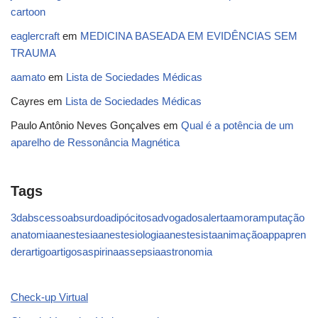
cartoon
eaglercraft
em
MEDICINA BASEADA EM EVIDÊNCIAS SEM
TRAUMA
aamato
em
Lista de Sociedades Médicas
Cayres
em
Lista de Sociedades Médicas
Paulo Antônio Neves Gonçalves
em
Qual é a potência de um
aparelho de Ressonância Magnética
Tags
3d
abscesso
absurdo
adipócitos
advogados
alerta
amor
amputação
anatomia
anestesia
anestesiologia
anestesista
animação
app
apren
der
artigo
artigos
aspirina
assepsia
astronomia
Check-up Virtual