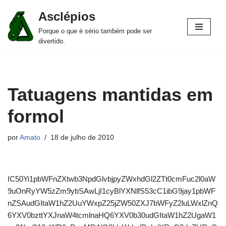
Asclépios
Pular
Porque o que é sério também pode ser
para
divertido.
o
conteúdo
Tatuagens mantidas em
formol
por
Amato
18 de julho de 2010
IC50Yi1pbWFnZXtwb3NpdGlvbjpyZWxhdGl2ZTt0cmFuc2l0aW
9uOnRyYW5zZm9ybSAwLjI1cyBlYXNlfS53cC1ibG9jay1pbWF
nZSAudGItaW1hZ2UuYWxpZ25jZW50ZXJ7bWFyZ2luLWxlZnQ
6YXV0bzttYXJnaW4tcmlnaHQ6YXV0b30udGItaW1hZ2UgaW1