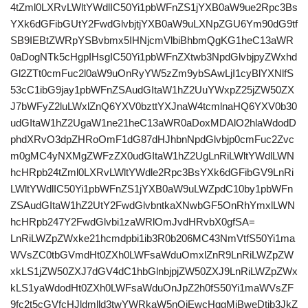
4tZml0LXRvLWltYWdlIC50Yi1pbWFnZS1jYXB0aW9ue2Rpc3Bs
YXk6dGFibGUtY2FwdGlvbjtjYXB0aW9uLXNpZGU6Ym90dG9tf
SB9IEBtZWRpYSBvbmx5IHNjcmVlbiBhbmQgKG1heC13aWR
0aDogNTk5cHgpIHsgIC50Yi1pbWFnZXtwb3NpdGlvbjpyZWxhd
Gl2ZTt0cmFuc2l0aW9uOnRyYW5zZm9ybSAwLjI1cyBlYXNlfS
53cC1ibG9jay1pbWFnZSAudGItaW1hZ2UuYWxpZ25jZW50ZX
J7bWFyZ2luLWxlZnQ6YXV0bzttYXJnaW4tcmlnaHQ6YXV0b30
udGItaW1hZ2UgaW1ne21heC13aWR0aDoxMDAlO2hlaWdodD
phdXRvO3dpZHRoOmF1dG87dHJhbnNpdGlvbjp0cmFuc2Zvc
m0gMC4yNXMgZWFzZX0udGItaW1hZ2UgLnRiLWltYWdlLWN
hcHRpb24tZml0LXRvLWltYWdle2Rpc3BsYXk6dGFibGV9LnRi
LWltYWdlIC50Yi1pbWFnZS1jYXB0aW9uLWZpdC10by1pbWFn
ZSAudGItaW1hZ2UtY2FwdGlvbntkaXNwbGF5OnRhYmxlLWN
hcHRpb247Y2FwdGlvbi1zaWRlOmJvdHRvbX0gfSA=
LnRiLWZpZWxke21hcmdpbi1ib3R0b206MC43NmVtfS50Yi1ma
WVsZC0tbGVmdHt0ZXh0LWFsaWduOmxlZnR9LnRiLWZpZW
xkLS1jZW50ZXJ7dGV4dC1hbGlnbjpjZW50ZXJ9LnRiLWZpZWx
kLS1yaWdodHt0ZXh0LWFsaWduOnJpZ2h0fS50Yi1maWVsZF
9fc2t5cGVfcHJldmlld3twYWRkaW5nOjEwcHggMjBweDtib3JkZ