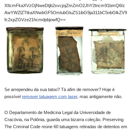
XItcmFkaXVzOjNweDtjb2xvcjojZmZmO2JhY2tncm91bmQ6Iz
AwYWZlZTtkaXNwbGF5OmlubGluZS1ibG9ja311bC5nbGlkZV9
fc2xpZGVze21hcmdpbjowfQ==
Se arrependeu da sua tatoo? Tá afim de remover? Hoje é
possível
remover tatuagem com laser
, mas antigamente não.
O Departamento de Medicina Legal da Universidade de
Cracóvia, na Polônia, guarda uma bizarra coleção. Preserving
The Criminal Code reúne 60 tatuagens retiradas de detentos em