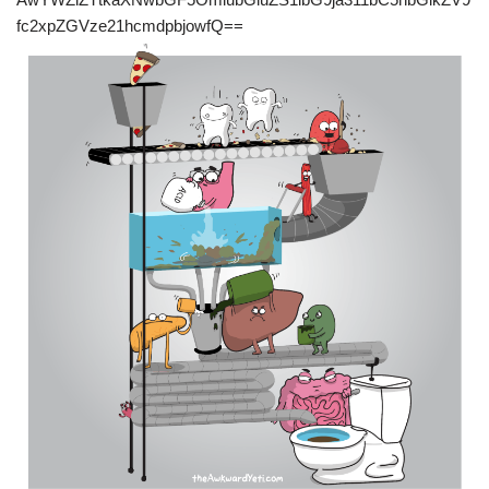
fc2xpZGVze21hcmdpbjowfQ==