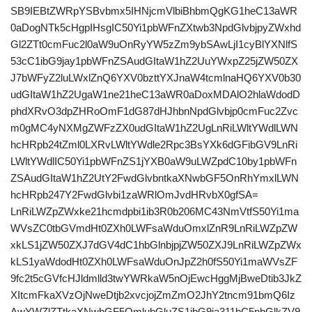
SB9IEBtZWRpYSBvbmx5IHNjcmVlbiBhbmQgKG1heC13aWR
0aDogNTk5cHgpIHsgIC50Yi1pbWFnZXtwb3NpdGlvbjpyZWxhd
Gl2ZTt0cmFuc2l0aW9uOnRyYW5zZm9ybSAwLjI1cyBlYXNlfS
53cC1ibG9jay1pbWFnZSAudGItaW1hZ2UuYWxpZ25jZW50ZX
J7bWFyZ2luLWxlZnQ6YXV0bzttYXJnaW4tcmlnaHQ6YXV0b30
udGItaW1hZ2UgaW1ne21heC13aWR0aDoxMDAlO2hlaWdodD
phdXRvO3dpZHRoOmF1dG87dHJhbnNpdGlvbjp0cmFuc2Zvc
m0gMC4yNXMgZWFzZX0udGItaW1hZ2UgLnRiLWltYWdlLWN
hcHRpb24tZml0LXRvLWltYWdle2Rpc3BsYXk6dGFibGV9LnRi
LWltYWdlIC50Yi1pbWFnZS1jYXB0aW9uLWZpdC10by1pbWFn
ZSAudGItaW1hZ2UtY2FwdGlvbntkaXNwbGF5OnRhYmxlLWN
hcHRpb247Y2FwdGlvbi1zaWRlOmJvdHRvbX0gfSA=
LnRiLWZpZWxke21hcmdpbi1ib3R0b206MC43NmVtfS50Yi1ma
WVsZC0tbGVmdHt0ZXh0LWFsaWduOmxlZnR9LnRiLWZpZW
xkLS1jZW50ZXJ7dGV4dC1hbGlnbjpjZW50ZXJ9LnRiLWZpZWx
kLS1yaWdodHt0ZXh0LWFsaWduOnJpZ2h0fS50Yi1maWVsZF
9fc2t5cGVfcHJldmlld3twYWRkaW5nOjEwcHggMjBweDtib3JkZ
XItcmFkaXVzOjNweDtjb2xvcjojZmZmO2JhY2tncm91bmQ6Iz
AwYWZlZTtkaXNwbGF5OmlubGluZS1ibG9ja311bC5nbGlkZV9