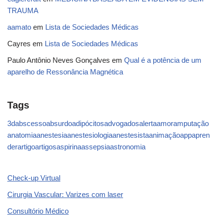
TRAUMA
aamato
em
Lista de Sociedades Médicas
Cayres
em
Lista de Sociedades Médicas
Paulo Antônio Neves Gonçalves
em
Qual é a potência de um
aparelho de Ressonância Magnética
Tags
3d
abscesso
absurdo
adipócitos
advogados
alerta
amor
amputação
anatomia
anestesia
anestesiologia
anestesista
animação
app
apren
der
artigo
artigos
aspirina
assepsia
astronomia
Check-up Virtual
Cirurgia Vascular: Varizes com laser
Consultório Médico