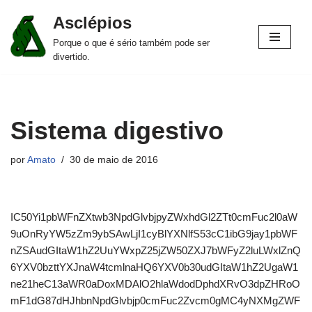
Asclépios
Pular
Porque o que é sério também pode ser
para
divertido.
o
conteúdo
Sistema digestivo
por
Amato
30 de maio de 2016
IC50Yi1pbWFnZXtwb3NpdGlvbjpyZWxhdGl2ZTt0cmFuc2l0aW
9uOnRyYW5zZm9ybSAwLjI1cyBlYXNlfS53cC1ibG9jay1pbWF
nZSAudGItaW1hZ2UuYWxpZ25jZW50ZXJ7bWFyZ2luLWxlZnQ
6YXV0bzttYXJnaW4tcmlnaHQ6YXV0b30udGItaW1hZ2UgaW1
ne21heC13aWR0aDoxMDAlO2hlaWdodDphdXRvO3dpZHRoO
mF1dG87dHJhbnNpdGlvbjp0cmFuc2Zvcm0gMC4yNXMgZWF