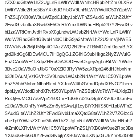
zZX0udGItaW1hZ2UgLnRiLWltYWdlLWNhcHRpb24tZml0LXRv
LWltYWdle2Rpc3BsYXk6dGFibGV9LnRiLWltYWdlIC50Yi1pbW
FnZS1jYXB0aW9uLWZpdC10by1pbWFnZSAudGItaW1hZ2UtY
2FwdGlvbntkaXNwbGF5OnRhYmxlLWNhcHRpb247Y2FwdGlv
bi1zaWRlOmJvdHRvbX0gLndwLWJsb2NrLWltYWdlLnRiLWltY
WdlW2RhdGEtdG9vbHNldC1ibG9ja3MtaW1hZ2U9ImVjNWE5
OWVkNzk2MjU5Njc4OTAzZWQ2N2FmZTBiMDZmIl0geyBtYX
gtd2lkdGg6IDEwMCU7IH0gQG1lZGlhIG9ubHkgc2NyZWVuIG
FuZCAobWF4LXdpZHRoOiA3ODFweCkgeyAgLnRiLWltYWdle
3Bvc2l0aW9uOnJlbGF0aXZlO3RyYW5zaXRpb246dHJhbnNm
b3JtIDAuMjVzIGVhc2V9LndwLWJsb2NrLWltYWdlIC50Yi1pbW
FnZS5hbGlnbmNlbnRlcnttYXJnaW4tbGVmdDphdXRvO21hcm
dpbi1yaWdodDphdXRvfS50Yi1pbWFnZSBpbWd7bWF4LXdpZH
RoOjEwMCU7aGVpZ2h0OmF1dG87d2lkdGg6YXV0bzt0cmFu
c2l0aW9uOnRyYW5zZm9ybSAwLjI1cyBlYXNlfS50Yi1pbWFnZ
SAudGItaW1hZ2UtY2FwdGlvbi1maXQtdG8taW1hZ2V7ZGlzcG
xheTp0YWJsZX0udGItaW1hZ2UgLnRiLWltYWdlLWNhcHRpb2
4tZml0LXRvLWltYWdlIC50Yi1pbWFnZS1jYXB0aW9ue2Rpc3Bs
YXk6dGFibGUtY2FwdGlvbjtjYXB0aW9uLXNpZGU6Ym90dG9tf