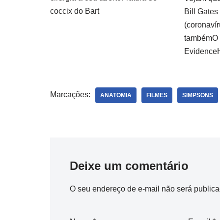
coccix do Bart
Bill Gates
(coronavír
tambémO t
EvidenceH
Marcações:
ANATOMIA
FILMES
SIMPSONS
Deixe um comentário
O seu endereço de e-mail não será publica