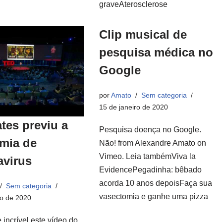
graveAterosclerose
Clip musical de
pesquisa médica no
Google
por
Amato
Sem categoria
15 de janeiro de 2020
ates previu a
Pesquisa doença no Google.
mia de
Não! from Alexandre Amato on
Vimeo. Leia tambémViva la
avirus
EvidencePegadinha: bêbado
acorda 10 anos depoisFaça sua
Sem categoria
vasectomia e ganhe uma pizza
o de 2020
incrível este vídeo do