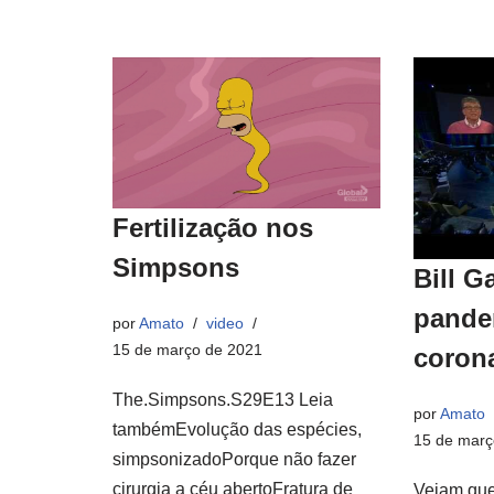
Fertilização nos
Simpsons
Bill G
pande
por
Amato
video
15 de março de 2021
coron
The.Simpsons.S29E13 Leia
por
Amato
tambémEvolução das espécies,
15 de març
simpsonizadoPorque não fazer
cirurgia a céu abertoFratura de
Vejam que 