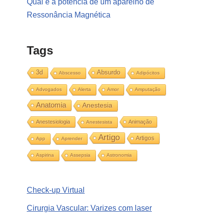
Qual é a potência de um aparelho de
Ressonância Magnética
Tags
3d
Absurdo
Abscesso
Adipócitos
Advogados
Alerta
Amor
Amputação
Anatomia
Anestesia
Anestesiologia
Animação
Anestesista
Artigo
Artigos
App
Aprender
Aspirina
Assepsia
Astronomia
Check-up Virtual
Cirurgia Vascular: Varizes com laser