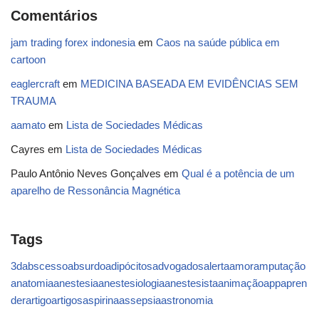
Comentários
jam trading forex indonesia
em
Caos na saúde pública em
cartoon
eaglercraft
em
MEDICINA BASEADA EM EVIDÊNCIAS SEM
TRAUMA
aamato
em
Lista de Sociedades Médicas
Cayres
em
Lista de Sociedades Médicas
Paulo Antônio Neves Gonçalves
em
Qual é a potência de um
aparelho de Ressonância Magnética
Tags
3d
abscesso
absurdo
adipócitos
advogados
alerta
amor
amputação
anatomia
anestesia
anestesiologia
anestesista
animação
app
apren
der
artigo
artigos
aspirina
assepsia
astronomia