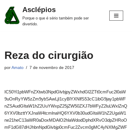
Asclépios
Pular
Porque o que é sério também pode ser
para
divertido.
o
conteúdo
Reza do cirurgião
por
Amato
7 de novembro de 2017
IC50Yi1pbWFnZXtwb3NpdGlvbjpyZWxhdGl2ZTt0cmFuc2l0aW
9uOnRyYW5zZm9ybSAwLjI1cyBlYXNlfS53cC1ibG9jay1pbWF
nZSAudGItaW1hZ2UuYWxpZ25jZW50ZXJ7bWFyZ2luLWxlZnQ
6YXV0bzttYXJnaW4tcmlnaHQ6YXV0b30udGItaW1hZ2UgaW1
ne21heC13aWR0aDoxMDAlO2hlaWdodDphdXRvO3dpZHRoO
mF1dG87dHJhbnNpdGlvbjp0cmFuc2Zvcm0gMC4yNXMgZWF