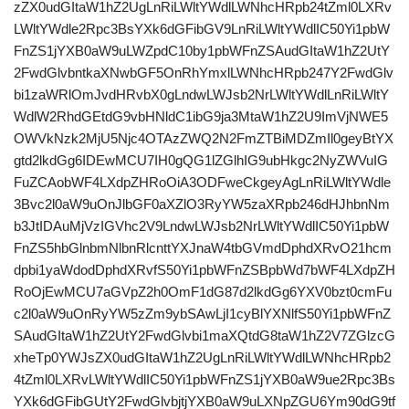
zZX0udGItaW1hZ2UgLnRiLWltYWdlLWNhcHRpb24tZml0LXRv
LWltYWdle2Rpc3BsYXk6dGFibGV9LnRiLWltYWdlIC50Yi1pbW
FnZS1jYXB0aW9uLWZpdC10by1pbWFnZSAudGItaW1hZ2UtY
2FwdGlvbntkaXNwbGF5OnRhYmxlLWNhcHRpb247Y2FwdGlv
bi1zaWRlOmJvdHRvbX0gLndwLWJsb2NrLWltYWdlLnRiLWltY
WdlW2RhdGEtdG9vbHNldC1ibG9ja3MtaW1hZ2U9ImVjNWE5
OWVkNzk2MjU5Njc4OTAzZWQ2N2FmZTBiMDZmIl0geyBtYX
gtd2lkdGg6IDEwMCU7IH0gQG1lZGlhIG9ubHkgc2NyZWVuIG
FuZCAobWF4LXdpZHRoOiA3ODFweCkgeyAgLnRiLWltYWdle
3Bvc2l0aW9uOnJlbGF0aXZlO3RyYW5zaXRpb246dHJhbnNm
b3JtIDAuMjVzIGVhc2V9LndwLWJsb2NrLWltYWdlIC50Yi1pbW
FnZS5hbGlnbmNlbnRlcnttYXJnaW4tbGVmdDphdXRvO21hcm
dpbi1yaWdodDphdXRvfS50Yi1pbWFnZSBpbWd7bWF4LXdpZH
RoOjEwMCU7aGVpZ2h0OmF1dG87d2lkdGg6YXV0bzt0cmFu
c2l0aW9uOnRyYW5zZm9ybSAwLjI1cyBlYXNlfS50Yi1pbWFnZ
SAudGItaW1hZ2UtY2FwdGlvbi1maXQtdG8taW1hZ2V7ZGlzcG
xheTp0YWJsZX0udGItaW1hZ2UgLnRiLWltYWdlLWNhcHRpb2
4tZml0LXRvLWltYWdlIC50Yi1pbWFnZS1jYXB0aW9ue2Rpc3Bs
YXk6dGFibGUtY2FwdGlvbjtjYXB0aW9uLXNpZGU6Ym90dG9tf