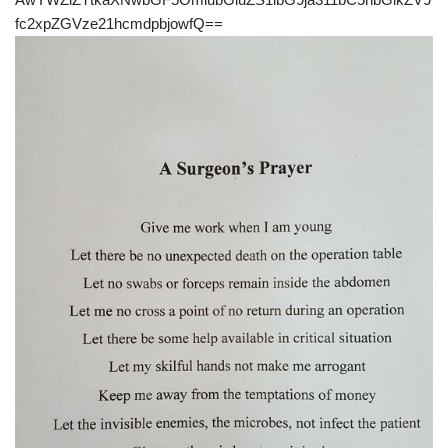
fc2xpZGVze21hcmdpbjowfQ==