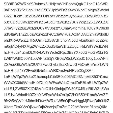
SB9IEBtZWRpYSBvbmx5IHNjcmVlbiBhbmQgKG1heC13aWR
0aDogNTk5cHgpIHsgIC50Yi1pbWFnZXtwb3NpdGlvbjpyZWxhd
Gl2ZTt0cmFuc2l0aW9uOnRyYW5zZm9ybSAwLjI1cyBlYXNlfS
53cC1ibG9jay1pbWFnZSAudGItaW1hZ2UuYWxpZ25jZW50ZX
J7bWFyZ2luLWxlZnQ6YXV0bzttYXJnaW4tcmlnaHQ6YXV0b30
udGItaW1hZ2UgaW1ne21heC13aWR0aDoxMDAlO2hlaWdodD
phdXRvO3dpZHRoOmF1dG87dHJhbnNpdGlvbjp0cmFuc2Zvc
m0gMC4yNXMgZWFzZX0udGItaW1hZ2UgLnRiLWltYWdlLWN
hcHRpb24tZml0LXRvLWltYWdle2Rpc3BsYXk6dGFibGV9LnRi
LWltYWdlIC50Yi1pbWFnZS1jYXB0aW9uLWZpdC10by1pbWFn
ZSAudGItaW1hZ2UtY2FwdGlvbntkaXNwbGF5OnRhYmxlLWN
hcHRpb247Y2FwdGlvbi1zaWRlOmJvdHRvbX0gfSA=
LnRiLWZpZWxke21hcmdpbi1ib3R0b206MC43NmVtfS50Yi1ma
WVsZC0tbGVmdHt0ZXh0LWFsaWduOmxlZnR9LnRiLWZpZW
xkLS1jZW50ZXJ7dGV4dC1hbGlnbjpjZW50ZXJ9LnRiLWZpZWx
kLS1yaWdodHt0ZXh0LWFsaWduOnJpZ2h0fS50Yi1maWVsZF
9fc2t5cGVfcHJldmlld3twYWRkaW5nOjEwcHggMjBweDtib3JkZ
XItcmFkaXVzOjNweDtjb2xvcjojZmZmO2JhY2tncm91bmQ6Iz
AwYWZlZTtkaXNwbGF5OmlubGluZS1ibG9ja311bC5nbGlkZV9