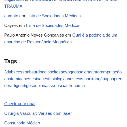
TRAUMA
aamato
em
Lista de Sociedades Médicas
Cayres
em
Lista de Sociedades Médicas
Paulo Antônio Neves Gonçalves
em
Qual é a potência de um
aparelho de Ressonância Magnética
Tags
3d
abscesso
absurdo
adipócitos
advogados
alerta
amor
amputação
anatomia
anestesia
anestesiologia
anestesista
animação
app
apren
der
artigo
artigos
aspirina
assepsia
astronomia
Check-up Virtual
Cirurgia Vascular: Varizes com laser
Consultório Médico