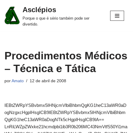
Asclépios
Pular
Porque o que é sério também pode ser
para
divertido.
o
conteúdo
Procedimentos Médicos
– Técnica e Tática
por
Amato
12 de abril de 2008
IEBtZWRpYSBvbmx5IHNjcmVlbiBhbmQgKG1heC13aWR0aD
ogNzgxcHgpIHsgICB9IEBtZWRpYSBvbmx5IHNjcmVlbiBhbm
QgKG1heC13aWR0aDogNTk5cHgpIHsgICB9IA==
LnRiLWZpZWxke21hcmdpbi1ib3R0b206MC43NmVtfS50Yi1ma