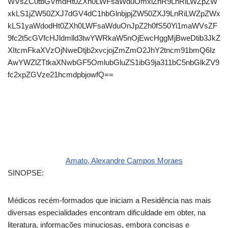
WVsZC0tbGVmdHt0ZXh0LWFsaWduOmxlZnR9LnRiLWZpZW
xkLS1jZW50ZXJ7dGV4dC1hbGlnbjpjZW50ZXJ9LnRiLWZpZWx
kLS1yaWdodHt0ZXh0LWFsaWduOnJpZ2h0fS50Yi1maWVsZF
9fc2t5cGVfcHJldmlld3twYWRkaW5nOjEwcHggMjBweDtib3JkZ
XItcmFkaXVzOjNweDtjb2xvcjojZmZmO2JhY2tncm91bmQ6Iz
AwYWZlZTtkaXNwbGF5OmlubGluZS1ibG9ja311bC5nbGlkZV9
fc2xpZGVze21hcmdpbjowfQ==
Amato, Alexandre Campos Moraes
SINOPSE:
Médicos recém-formados que iniciam a Residência nas mais
diversas especialidades encontram dificuldade em obter, na
literatura, informações minuciosas, embora concisas e