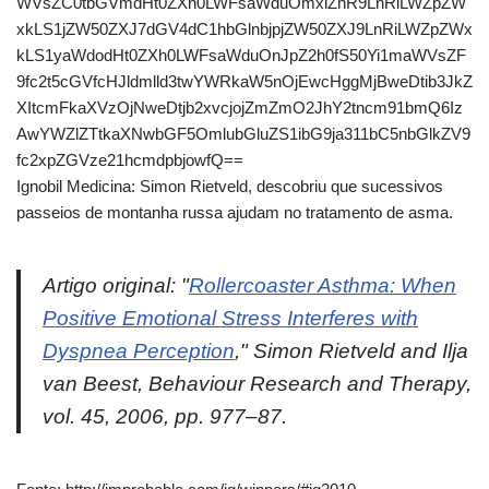
WVsZC0tbGVmdHt0ZXh0LWFsaWduOmxlZnR9LnRiLWZpZW
xkLS1jZW50ZXJ7dGV4dC1hbGlnbjpjZW50ZXJ9LnRiLWZpZWx
kLS1yaWdodHt0ZXh0LWFsaWduOnJpZ2h0fS50Yi1maWVsZF
9fc2t5cGVfcHJldmlld3twYWRkaW5nOjEwcHggMjBweDtib3JkZ
XItcmFkaXVzOjNweDtjb2xvcjojZmZmO2JhY2tncm91bmQ6Iz
AwYWZlZTtkaXNwbGF5OmlubGluZS1ibG9ja311bC5nbGlkZV9
fc2xpZGVze21hcmdpbjowfQ==
Ignobil Medicina: Simon Rietveld, descobriu que sucessivos
passeios de montanha russa ajudam no tratamento de asma.
Artigo original: "
Rollercoaster Asthma: When
Positive Emotional Stress Interferes with
Dyspnea Perception
," Simon Rietveld and Ilja
van Beest, Behaviour Research and Therapy,
vol. 45, 2006, pp. 977–87.