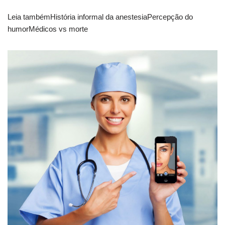
Leia tambémHistória informal da anestesiaPercepção do
humorMédicos vs morte