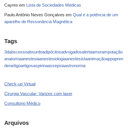
Cayres
em
Lista de Sociedades Médicas
Paulo Antônio Neves Gonçalves
em
Qual é a potência de um
aparelho de Ressonância Magnética
Tags
3d
abscesso
absurdo
adipócitos
advogados
alerta
amor
amputação
anatomia
anestesia
anestesiologia
anestesista
animação
app
apren
der
artigo
artigos
aspirina
assepsia
astronomia
Check-up Virtual
Cirurgia Vascular: Varizes com laser
Consultório Médico
Arquivos