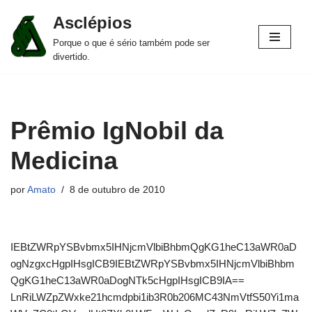
Asclépios
Pular
Porque o que é sério também pode ser
para
divertido.
o
conteúdo
Prêmio IgNobil da
Medicina
por
Amato
8 de outubro de 2010
IEBtZWRpYSBvbmx5IHNjcmVlbiBhbmQgKG1heC13aWR0aD
ogNzgxcHgpIHsgICB9IEBtZWRpYSBvbmx5IHNjcmVlbiBhbm
QgKG1heC13aWR0aDogNTk5cHgpIHsgICB9IA==
LnRiLWZpZWxke21hcmdpbi1ib3R0b206MC43NmVtfS50Yi1ma