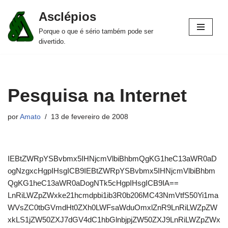
Asclépios
Pular
Porque o que é sério também pode ser
para
divertido.
o
conteúdo
Pesquisa na Internet
por
Amato
13 de fevereiro de 2008
IEBtZWRpYSBvbmx5IHNjcmVlbiBhbmQgKG1heC13aWR0aD
ogNzgxcHgpIHsgICB9IEBtZWRpYSBvbmx5IHNjcmVlbiBhbm
QgKG1heC13aWR0aDogNTk5cHgpIHsgICB9IA==
LnRiLWZpZWxke21hcmdpbi1ib3R0b206MC43NmVtfS50Yi1ma
WVsZC0tbGVmdHt0ZXh0LWFsaWduOmxlZnR9LnRiLWZpZW
xkLS1jZW50ZXJ7dGV4dC1hbGlnbjpjZW50ZXJ9LnRiLWZpZWx