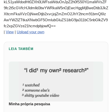
kLS1yaWdodHt0ZXh0LWFsaWduOnJpZ2h0fS50Yi1maWVsZF
9fc2t5cGVfcHJldmlld3twYWRkaW5nOjEwcHggMjBweDtib3JkZ
XItcmFkaXVzOjNweDtjb2xvcjojZmZmO2JhY2tncm91bmQ6Iz
AwYWZlZTtkaXNwbGF5OmlubGluZS1ibG9ja311bC5nbGlkZV9
fc2xpZGVze21hcmdpbjowfQ==
|
View
|
Upload your own
LEIA TAMBÉM
Minha própria pesquisa