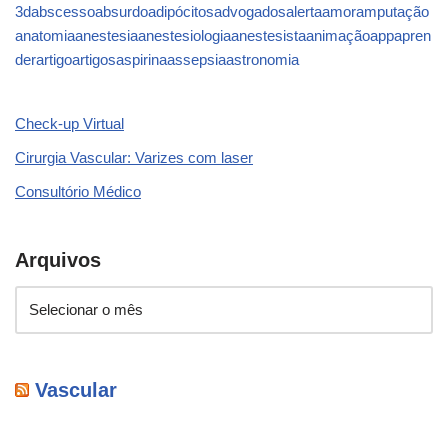
3d
abscesso
absurdo
adipócitos
advogados
alerta
amor
amputação
anatomia
anestesia
anestesiologia
anestesista
animação
app
apren
der
artigo
artigos
aspirina
assepsia
astronomia
Check-up Virtual
Cirurgia Vascular: Varizes com laser
Consultório Médico
Arquivos
Vascular