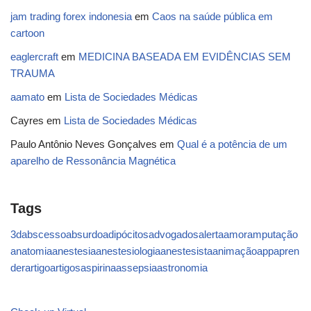
jam trading forex indonesia
em
Caos na saúde pública em
cartoon
eaglercraft
em
MEDICINA BASEADA EM EVIDÊNCIAS SEM
TRAUMA
aamato
em
Lista de Sociedades Médicas
Cayres
em
Lista de Sociedades Médicas
Paulo Antônio Neves Gonçalves
em
Qual é a potência de um
aparelho de Ressonância Magnética
Tags
3d
abscesso
absurdo
adipócitos
advogados
alerta
amor
amputação
anatomia
anestesia
anestesiologia
anestesista
animação
app
apren
der
artigo
artigos
aspirina
assepsia
astronomia