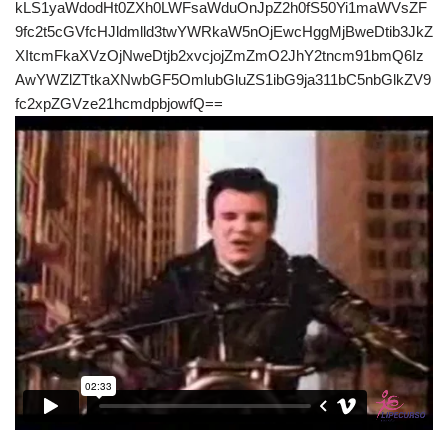
kLS1yaWdodHt0ZXh0LWFsaWduOnJpZ2h0fS50Yi1maWVsZF
9fc2t5cGVfcHJldmlld3twYWRkaW5nOjEwcHggMjBweDtib3JkZ
XItcmFkaXVzOjNweDtjb2xvcjojZmZmO2JhY2tncm91bmQ6Iz
AwYWZlZTtkaXNwbGF5OmlubGluZS1ibG9ja311bC5nbGlkZV9
fc2xpZGVze21hcmdpbjowfQ==