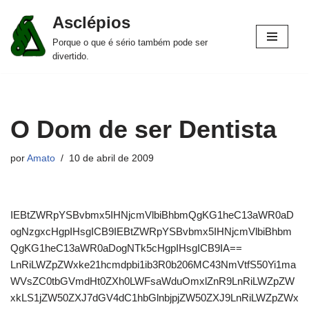
Asclépios
Pular
Porque o que é sério também pode ser
para
divertido.
o
conteúdo
O Dom de ser Dentista
por
Amato
10 de abril de 2009
IEBtZWRpYSBvbmx5IHNjcmVlbiBhbmQgKG1heC13aWR0aD
ogNzgxcHgpIHsgICB9IEBtZWRpYSBvbmx5IHNjcmVlbiBhbm
QgKG1heC13aWR0aDogNTk5cHgpIHsgICB9IA==
LnRiLWZpZWxke21hcmdpbi1ib3R0b206MC43NmVtfS50Yi1ma
WVsZC0tbGVmdHt0ZXh0LWFsaWduOmxlZnR9LnRiLWZpZW
xkLS1jZW50ZXJ7dGV4dC1hbGlnbjpjZW50ZXJ9LnRiLWZpZWx