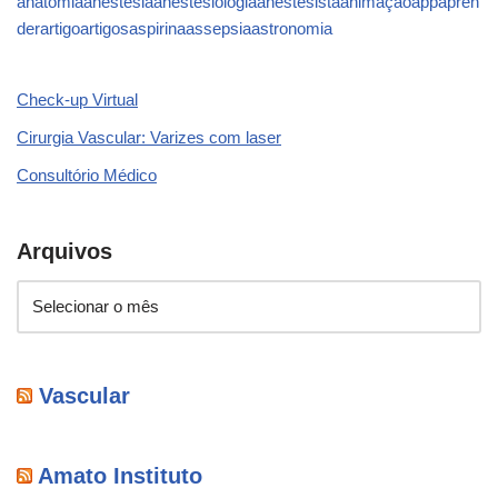
anatomia
anestesia
anestesiologia
anestesista
animação
app
apren
der
artigo
artigos
aspirina
assepsia
astronomia
Check-up Virtual
Cirurgia Vascular: Varizes com laser
Consultório Médico
Arquivos
Vascular
Amato Instituto