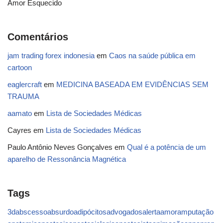
Amor Esquecido
Comentários
jam trading forex indonesia
em
Caos na saúde pública em
cartoon
eaglercraft
em
MEDICINA BASEADA EM EVIDÊNCIAS SEM
TRAUMA
aamato
em
Lista de Sociedades Médicas
Cayres
em
Lista de Sociedades Médicas
Paulo Antônio Neves Gonçalves
em
Qual é a potência de um
aparelho de Ressonância Magnética
Tags
3d
abscesso
absurdo
adipócitos
advogados
alerta
amor
amputação