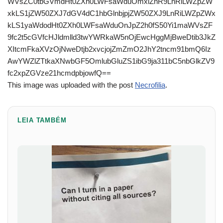
WVsZC0tbGVmdHt0ZXh0LWFsaWduOmxlZnR9LnRiLWZpZW
xkLS1jZW50ZXJ7dGV4dC1hbGlnbjpjZW50ZXJ9LnRiLWZpZWx
kLS1yaWdodHt0ZXh0LWFsaWduOnJpZ2h0fS50Yi1maWVsZF
9fc2t5cGVfcHJldmlld3twYWRkaW5nOjEwcHggMjBweDtib3JkZ
XItcmFkaXVzOjNweDtjb2xvcjojZmZmO2JhY2tncm91bmQ6Iz
AwYWZlZTtkaXNwbGF5OmlubGluZS1ibG9ja311bC5nbGlkZV9
fc2xpZGVze21hcmdpbjowfQ==
This image was uploaded with the post
Necrofilia
.
LEIA TAMBÉM