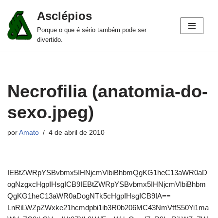
Asclépios
Pular
Porque o que é sério também pode ser
para
divertido.
o
conteúdo
Necrofilia (anatomia-do-
sexo.jpeg)
por
Amato
4 de abril de 2010
IEBtZWRpYSBvbmx5IHNjcmVlbiBhbmQgKG1heC13aWR0aD
ogNzgxcHgpIHsgICB9IEBtZWRpYSBvbmx5IHNjcmVlbiBhbm
QgKG1heC13aWR0aDogNTk5cHgpIHsgICB9IA==
LnRiLWZpZWxke21hcmdpbi1ib3R0b206MC43NmVtfS50Yi1ma