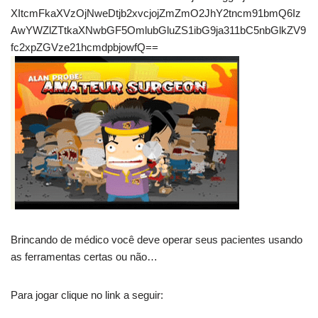
XItcmFkaXVzOjNweDtjb2xvcjojZmZmO2JhY2tncm91bmQ6Iz
AwYWZlZTtkaXNwbGF5OmlubGluZS1ibG9ja311bC5nbGlkZV9
fc2xpZGVze21hcmdpbjowfQ==
Brincando de médico você deve operar seus pacientes usando
as ferramentas certas ou não…
Para jogar clique no link a seguir: