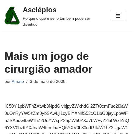
Asclépios
Pular
Porque o que é sério também pode ser
para
divertido.
o
conteúdo
Mais um jogo de
cirurgião amador
por
Amato
3 de maio de 2008
IC50Yi1pbWFnZXtwb3NpdGlvbjpyZWxhdGl2ZTt0cmFuc2l0aW
9uOnRyYW5zZm9ybSAwLjI1cyBlYXNlfS53cC1ibG9jay1pbWF
nZSAudGItaW1hZ2UuYWxpZ25jZW50ZXJ7bWFyZ2luLWxlZnQ
6YXV0bzttYXJnaW4tcmlnaHQ6YXV0b30udGItaW1hZ2UgaW1