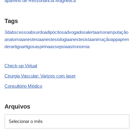
aparelho de Ressonância Magnética
Tags
3d
abscesso
absurdo
adipócitos
advogados
alerta
amor
amputação
anatomia
anestesia
anestesiologia
anestesista
animação
app
apren
der
artigo
artigos
aspirina
assepsia
astronomia
Check-up Virtual
Cirurgia Vascular: Varizes com laser
Consultório Médico
Arquivos