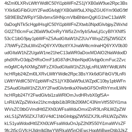
4tZml0LXRvLWltYWdlIC50Yi1pbWFnZS1jYXB0aW9ue2Rpc3Bs
YXk6dGFibGUtY2FwdGlvbjtjYXB0aW9uLXNpZGU6Ym90dG9tf
SB9IEBtZWRpYSBvbmx5IHNjcmVlbiBhbmQgKG1heC13aWR
0aDogNTk5cHgpIHsgIC50Yi1pbWFnZXtwb3NpdGlvbjpyZWxhd
Gl2ZTt0cmFuc2l0aW9uOnRyYW5zZm9ybSAwLjI1cyBlYXNlfS
53cC1ibG9jay1pbWFnZSAudGItaW1hZ2UuYWxpZ25jZW50ZX
J7bWFyZ2luLWxlZnQ6YXV0bzttYXJnaW4tcmlnaHQ6YXV0b30
udGItaW1hZ2UgaW1ne21heC13aWR0aDoxMDAlO2hlaWdodD
phdXRvO3dpZHRoOmF1dG87dHJhbnNpdGlvbjp0cmFuc2Zvc
m0gMC4yNXMgZWFzZX0udGItaW1hZ2UgLnRiLWltYWdlLWN
hcHRpb24tZml0LXRvLWltYWdle2Rpc3BsYXk6dGFibGV9LnRi
LWltYWdlIC50Yi1pbWFnZS1jYXB0aW9uLWZpdC10by1pbWFn
ZSAudGItaW1hZ2UtY2FwdGlvbntkaXNwbGF5OnRhYmxlLWN
hcHRpb247Y2FwdGlvbi1zaWRlOmJvdHRvbX0gfSA=
LnRiLWZpZWxke21hcmdpbi1ib3R0b206MC43NmVtfS50Yi1ma
WVsZC0tbGVmdHt0ZXh0LWFsaWduOmxlZnR9LnRiLWZpZW
xkLS1jZW50ZXJ7dGV4dC1hbGlnbjpjZW50ZXJ9LnRiLWZpZWx
kLS1yaWdodHt0ZXh0LWFsaWduOnJpZ2h0fS50Yi1maWVsZF
9fc2t5cGVfcHJldmlld3twYWRkaW5nOjEwcHggMjBweDtib3JkZ