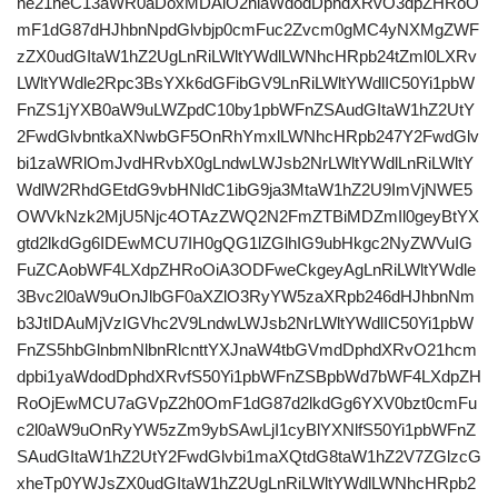
ne21heC13aWR0aDoxMDAlO2hlaWdodDphdXRvO3dpZHRoO
mF1dG87dHJhbnNpdGlvbjp0cmFuc2Zvcm0gMC4yNXMgZWF
zZX0udGItaW1hZ2UgLnRiLWltYWdlLWNhcHRpb24tZml0LXRv
LWltYWdle2Rpc3BsYXk6dGFibGV9LnRiLWltYWdlIC50Yi1pbW
FnZS1jYXB0aW9uLWZpdC10by1pbWFnZSAudGItaW1hZ2UtY
2FwdGlvbntkaXNwbGF5OnRhYmxlLWNhcHRpb247Y2FwdGlv
bi1zaWRlOmJvdHRvbX0gLndwLWJsb2NrLWltYWdlLnRiLWltY
WdlW2RhdGEtdG9vbHNldC1ibG9ja3MtaW1hZ2U9ImVjNWE5
OWVkNzk2MjU5Njc4OTAzZWQ2N2FmZTBiMDZmIl0geyBtYX
gtd2lkdGg6IDEwMCU7IH0gQG1lZGlhIG9ubHkgc2NyZWVuIG
FuZCAobWF4LXdpZHRoOiA3ODFweCkgeyAgLnRiLWltYWdle
3Bvc2l0aW9uOnJlbGF0aXZlO3RyYW5zaXRpb246dHJhbnNm
b3JtIDAuMjVzIGVhc2V9LndwLWJsb2NrLWltYWdlIC50Yi1pbW
FnZS5hbGlnbmNlbnRlcnttYXJnaW4tbGVmdDphdXRvO21hcm
dpbi1yaWdodDphdXRvfS50Yi1pbWFnZSBpbWd7bWF4LXdpZH
RoOjEwMCU7aGVpZ2h0OmF1dG87d2lkdGg6YXV0bzt0cmFu
c2l0aW9uOnRyYW5zZm9ybSAwLjI1cyBlYXNlfS50Yi1pbWFnZ
SAudGItaW1hZ2UtY2FwdGlvbi1maXQtdG8taW1hZ2V7ZGlzcG
xheTp0YWJsZX0udGItaW1hZ2UgLnRiLWltYWdlLWNhcHRpb2