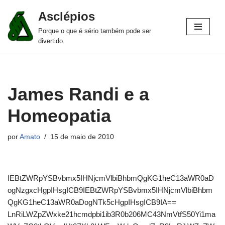
Asclépios
Pular
Porque o que é sério também pode ser
para
divertido.
o
conteúdo
James Randi e a
Homeopatia
por
Amato
15 de maio de 2010
IEBtZWRpYSBvbmx5IHNjcmVlbiBhbmQgKG1heC13aWR0aD
ogNzgxcHgpIHsgICB9IEBtZWRpYSBvbmx5IHNjcmVlbiBhbm
QgKG1heC13aWR0aDogNTk5cHgpIHsgICB9IA==
LnRiLWZpZWxke21hcmdpbi1ib3R0b206MC43NmVtfS50Yi1ma