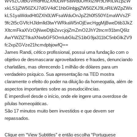
WVsZC0tbGVmdHt0ZXh0LWFsaWduOmxlZnR9LnRiLWZpZW
xkLS1jZW50ZXJ7dGV4dC1hbGlnbjpjZW50ZXJ9LnRiLWZpZWx
kLS1yaWdodHt0ZXh0LWFsaWduOnJpZ2h0fS50Yi1maWVsZF
9fc2t5cGVfcHJldmlld3twYWRkaW5nOjEwcHggMjBweDtib3JkZ
XItcmFkaXVzOjNweDtjb2xvcjojZmZmO2JhY2tncm91bmQ6Iz
AwYWZlZTtkaXNwbGF5OmlubGluZS1ibG9ja311bC5nbGlkZV9
fc2xpZGVze21hcmdpbjowfQ==
James Randi, cético profissional, possui uma fundação com o
objetivo de desmascarar aproveitadores e fraudes, denunciando
charlatães, mas oferecendo 1 milhão de dólares para um
verdadeiro psiquico. Sua apresentação na TED mostra
claramente o efeito do poder na diluição da homeopatia, além de
aspectos importantes sobre as pseudociências.
É imperdível desde o início, onde ele ingere uma overdose de
pílulas homeopáticas.
São 17 minutos muito bem investidos e que devem ser
repassados.
Clique em “View Subtitles” e então escolha “Portuguese