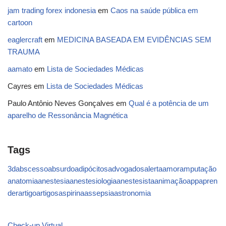
jam trading forex indonesia
em
Caos na saúde pública em
cartoon
eaglercraft
em
MEDICINA BASEADA EM EVIDÊNCIAS SEM
TRAUMA
aamato
em
Lista de Sociedades Médicas
Cayres
em
Lista de Sociedades Médicas
Paulo Antônio Neves Gonçalves
em
Qual é a potência de um
aparelho de Ressonância Magnética
Tags
3d
abscesso
absurdo
adipócitos
advogados
alerta
amor
amputação
anatomia
anestesia
anestesiologia
anestesista
animação
app
apren
der
artigo
artigos
aspirina
assepsia
astronomia
Check-up Virtual