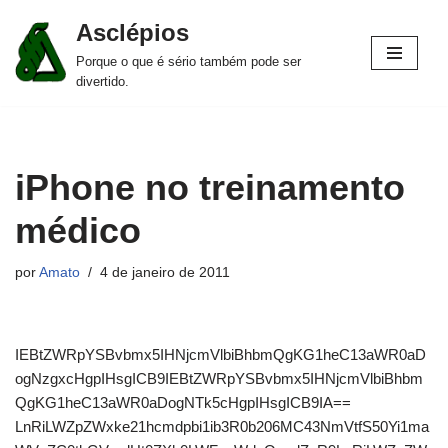
Asclépios
Pular
Porque o que é sério também pode ser
para
divertido.
o
conteúdo
iPhone no treinamento
médico
por
Amato
4 de janeiro de 2011
IEBtZWRpYSBvbmx5IHNjcmVlbiBhbmQgKG1heC13aWR0aD
ogNzgxcHgpIHsgICB9IEBtZWRpYSBvbmx5IHNjcmVlbiBhbm
QgKG1heC13aWR0aDogNTk5cHgpIHsgICB9IA==
LnRiLWZpZWxke21hcmdpbi1ib3R0b206MC43NmVtfS50Yi1ma