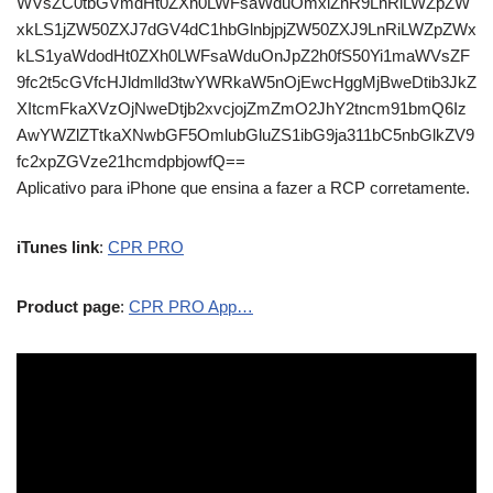
WVsZC0tbGVmdHt0ZXh0LWFsaWduOmxlZnR9LnRiLWZpZW
xkLS1jZW50ZXJ7dGV4dC1hbGlnbjpjZW50ZXJ9LnRiLWZpZWx
kLS1yaWdodHt0ZXh0LWFsaWduOnJpZ2h0fS50Yi1maWVsZF
9fc2t5cGVfcHJldmlld3twYWRkaW5nOjEwcHggMjBweDtib3JkZ
XItcmFkaXVzOjNweDtjb2xvcjojZmZmO2JhY2tncm91bmQ6Iz
AwYWZlZTtkaXNwbGF5OmlubGluZS1ibG9ja311bC5nbGlkZV9
fc2xpZGVze21hcmdpbjowfQ==
Aplicativo para iPhone que ensina a fazer a RCP corretamente.
iTunes link
:
CPR PRO
Product page
:
CPR PRO App…