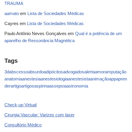
TRAUMA
aamato
em
Lista de Sociedades Médicas
Cayres
em
Lista de Sociedades Médicas
Paulo Antônio Neves Gonçalves
em
Qual é a potência de um
aparelho de Ressonância Magnética
Tags
3d
abscesso
absurdo
adipócitos
advogados
alerta
amor
amputação
anatomia
anestesia
anestesiologia
anestesista
animação
app
apren
der
artigo
artigos
aspirina
assepsia
astronomia
Check-up Virtual
Cirurgia Vascular: Varizes com laser
Consultório Médico