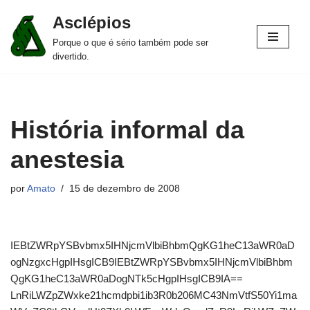
Asclépios
Pular
Porque o que é sério também pode ser
para
divertido.
o
conteúdo
História informal da
anestesia
por
Amato
15 de dezembro de 2008
IEBtZWRpYSBvbmx5IHNjcmVlbiBhbmQgKG1heC13aWR0aD
ogNzgxcHgpIHsgICB9IEBtZWRpYSBvbmx5IHNjcmVlbiBhbm
QgKG1heC13aWR0aDogNTk5cHgpIHsgICB9IA==
LnRiLWZpZWxke21hcmdpbi1ib3R0b206MC43NmVtfS50Yi1ma