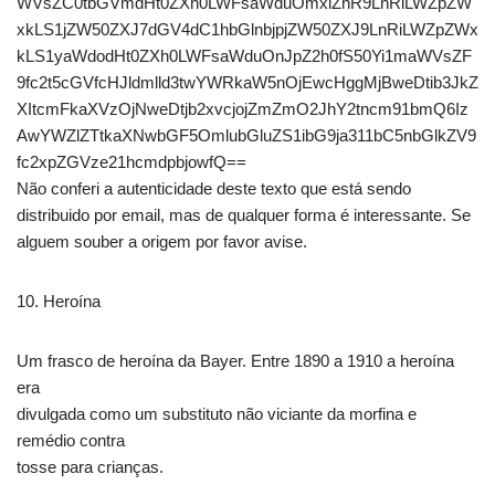
WVsZC0tbGVmdHt0ZXh0LWFsaWduOmxlZnR9LnRiLWZpZW
xkLS1jZW50ZXJ7dGV4dC1hbGlnbjpjZW50ZXJ9LnRiLWZpZWx
kLS1yaWdodHt0ZXh0LWFsaWduOnJpZ2h0fS50Yi1maWVsZF
9fc2t5cGVfcHJldmlld3twYWRkaW5nOjEwcHggMjBweDtib3JkZ
XItcmFkaXVzOjNweDtjb2xvcjojZmZmO2JhY2tncm91bmQ6Iz
AwYWZlZTtkaXNwbGF5OmlubGluZS1ibG9ja311bC5nbGlkZV9
fc2xpZGVze21hcmdpbjowfQ==
Não conferi a autenticidade deste texto que está sendo
distribuido por email, mas de qualquer forma é interessante. Se
alguem souber a origem por favor avise.
10. Heroína
Um frasco de heroína da Bayer. Entre 1890 a 1910 a heroína
era
divulgada como um substituto não viciante da morfina e
remédio contra
tosse para crianças.