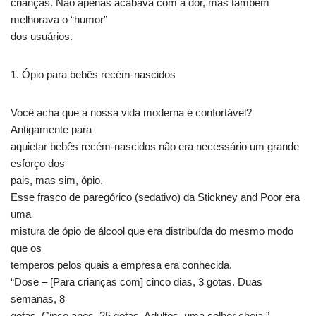
crianças. Não apenas acabava com a dor, mas também
melhorava o “humor”
dos usuários.
1. Ópio para bebês recém-nascidos
Você acha que a nossa vida moderna é confortável?
Antigamente para
aquietar bebês recém-nascidos não era necessário um grande
esforço dos
pais, mas sim, ópio.
Esse frasco de paregórico (sedativo) da Stickney and Poor era
uma
mistura de ópio de álcool que era distribuída do mesmo modo
que os
temperos pelos quais a empresa era conhecida.
“Dose – [Para crianças com] cinco dias, 3 gotas. Duas
semanas, 8
gotas. Cinco anos, 25 gotas. Adultos, uma colher cheia.”