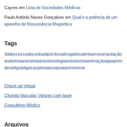
Cayres
em
Lista de Sociedades Médicas
Paulo Antônio Neves Gonçalves
em
Qual é a potência de um
aparelho de Ressonância Magnética
Tags
3d
abscesso
absurdo
adipócitos
advogados
alerta
amor
amputação
anatomia
anestesia
anestesiologia
anestesista
animação
app
apren
der
artigo
artigos
aspirina
assepsia
astronomia
Check-up Virtual
Cirurgia Vascular: Varizes com laser
Consultório Médico
Arquivos