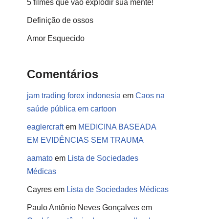
5 filmes que vão explodir sua mente!
Definição de ossos
Amor Esquecido
Comentários
jam trading forex indonesia
em
Caos na
saúde pública em cartoon
eaglercraft
em
MEDICINA BASEADA
EM EVIDÊNCIAS SEM TRAUMA
aamato
em
Lista de Sociedades
Médicas
Cayres
em
Lista de Sociedades Médicas
Paulo Antônio Neves Gonçalves
em