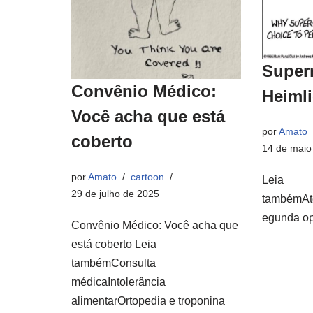
Super
Convênio Médico:
Heiml
Você acha que está
por
Amato
coberto
14 de maio
por
Amato
cartoon
Leia
29 de julho de 2025
tambémAt
egunda op
Convênio Médico: Você acha que
está coberto Leia
tambémConsulta
médicaIntolerância
alimentarOrtopedia e troponina