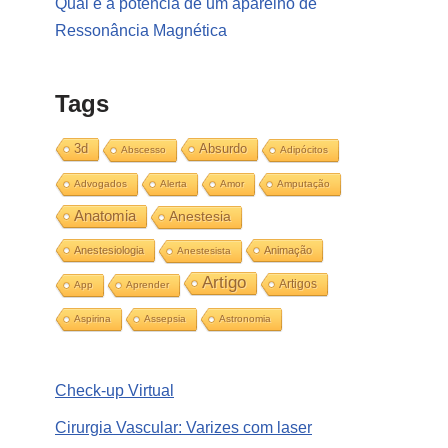
Qual é a potência de um aparelho de
Ressonância Magnética
Tags
3d
Absurdo
Abscesso
Adipócitos
Advogados
Alerta
Amor
Amputação
Anatomia
Anestesia
Anestesiologia
Animação
Anestesista
Artigo
Artigos
App
Aprender
Aspirina
Assepsia
Astronomia
Check-up Virtual
Cirurgia Vascular: Varizes com laser