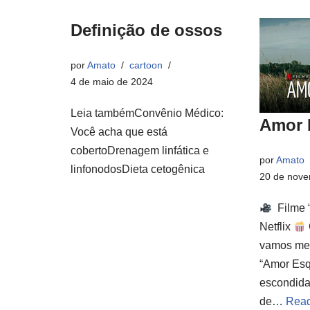
Definição de ossos
por
Amato
cartoon
4 de maio de 2024
Leia tambémConvênio Médico:
Amor 
Você acha que está
cobertoDrenagem linfática e
por
Amato
linfonodosDieta cetogênica
20 de nove
Filme 
Netflix
vamos mer
“Amor Esq
escondida
de…
Read