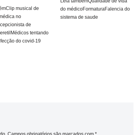
Leia tambémQualidade de vida
émClip musical de
do médicoFormaturaFalencia do
médica no
sistema de saude
epcionista de
 eretilMédicos tentando
nfecção do covid-19
do.
Campos obrigatórios são marcados com
*