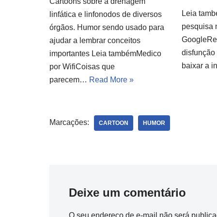
Cartoons sobre a drenagem
Leia tamb
linfática e linfonodos de diversos
pesquisa 
órgãos. Humor sendo usado para
GoogleRec
ajudar a lembrar conceitos
disfunção
importantes Leia tambémMedico
baixar a i
por WifiCoisas que
parecem…
Read More »
Marcações:
CARTOON
HUMOR
Deixe um comentário
O seu endereço de e-mail não será publica