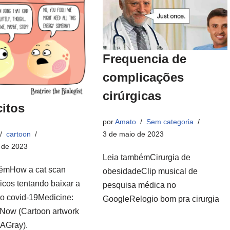
Frequencia de
complicações
cirúrgicas
itos
por
Amato
Sem categoria
3 de maio de 2023
cartoon
 de 2023
Leia tambémCirurgia de
émHow a cat scan
obesidadeClip musical de
cos tentando baixar a
pesquisa médica no
do covid-19Medicine:
GoogleRelogio bom pra cirurgia
Now (Cartoon artwork
AGray).