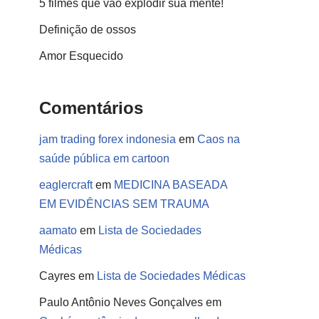
5 filmes que vão explodir sua mente!
Definição de ossos
Amor Esquecido
Comentários
jam trading forex indonesia
em
Caos na
saúde pública em cartoon
eaglercraft
em
MEDICINA BASEADA
EM EVIDÊNCIAS SEM TRAUMA
aamato
em
Lista de Sociedades
Médicas
Cayres
em
Lista de Sociedades Médicas
Paulo Antônio Neves Gonçalves
em