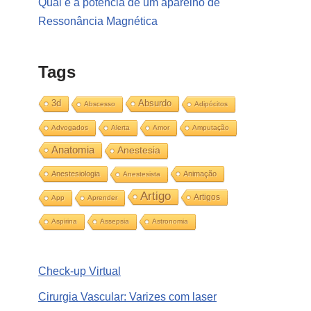
Qual é a potência de um aparelho de
Ressonância Magnética
Tags
3d
Absurdo
Abscesso
Adipócitos
Advogados
Alerta
Amor
Amputação
Anatomia
Anestesia
Anestesiologia
Animação
Anestesista
Artigo
Artigos
App
Aprender
Aspirina
Assepsia
Astronomia
Check-up Virtual
Cirurgia Vascular: Varizes com laser