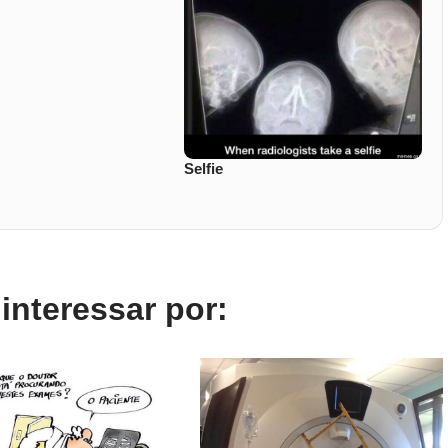
Selfie
nteressar por: