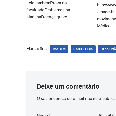
Leia tambémProva na
http://ww
faculdadeProblemas na
-image-b
planilhaDoença grave
movimento
Médico
Marcações:
IMAGEM
RADIOLOGIA
RESSONÂ
Deixe um comentário
O seu endereço de e-mail não será publica
Nome
*
E-mail
*