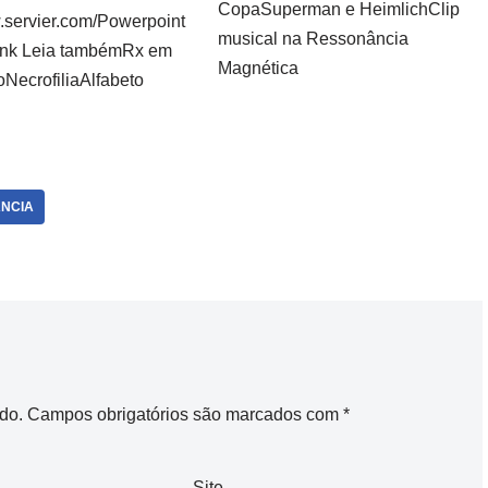
CopaSuperman e HeimlichClip
w.servier.com/Powerpoint
musical na Ressonância
ank Leia tambémRx em
Magnética
NecrofiliaAlfabeto
NCIA
do.
Campos obrigatórios são marcados com
*
Site