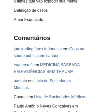
5 filmes que vão explodir sua mente!
Definição de ossos
Amor Esquecido
Comentários
jam trading forex indonesia
em
Caos na
saúde pública em cartoon
eaglercraft
em
MEDICINA BASEADA
EM EVIDÊNCIAS SEM TRAUMA
aamato
em
Lista de Sociedades
Médicas
Cayres
em
Lista de Sociedades Médicas
Paulo Antônio Neves Gonçalves
em