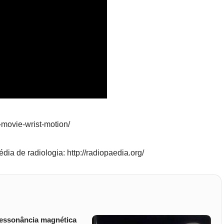
s-movie-wrist-motion/
ia de radiologia: http://radiopaedia.org/
ressonância magnética