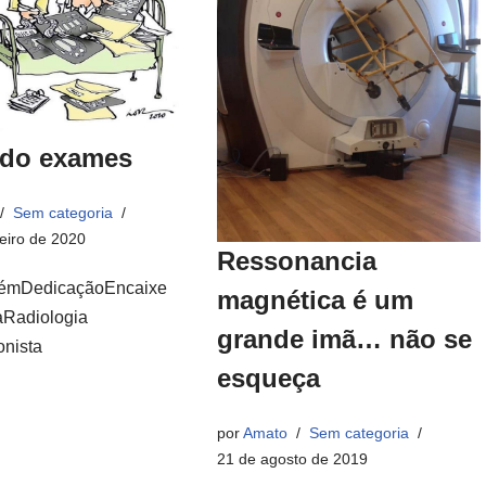
ndo exames
Sem categoria
eiro de 2020
Ressonancia
bémDedicaçãoEncaixe
magnética é um
Radiologia
grande imã… não se
onista
esqueça
por
Amato
Sem categoria
21 de agosto de 2019