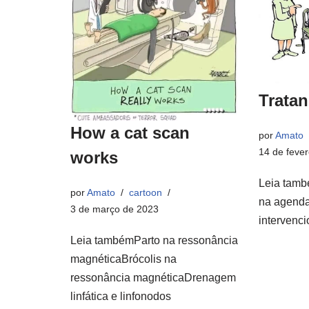
Trata
How a cat scan
por
Amato
14 de fever
works
Leia tam
por
Amato
cartoon
na agenda
3 de março de 2023
intervenci
Leia tambémParto na ressonância
magnéticaBrócolis na
ressonância magnéticaDrenagem
linfática e linfonodos