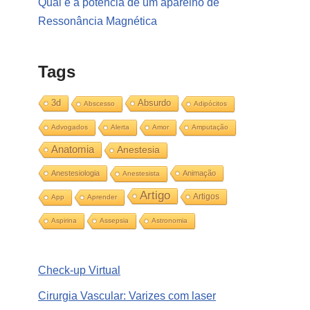
Qual é a potência de um aparelho de
Ressonância Magnética
Tags
3d
Absurdo
Abscesso
Adipócitos
Advogados
Alerta
Amor
Amputação
Anatomia
Anestesia
Anestesiologia
Animação
Anestesista
Artigo
Artigos
App
Aprender
Aspirina
Assepsia
Astronomia
Check-up Virtual
Cirurgia Vascular: Varizes com laser